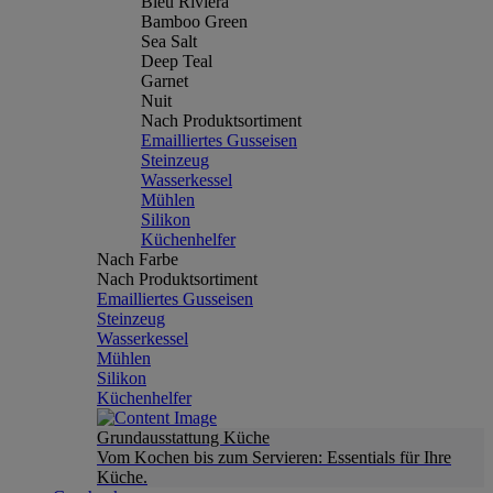
Bleu Riviera
Bamboo Green
Sea Salt
Deep Teal
Garnet
Nuit
Nach Produktsortiment
Emailliertes Gusseisen
Steinzeug
Wasserkessel
Mühlen
Silikon
Küchenhelfer
Nach Farbe
Nach Produktsortiment
Emailliertes Gusseisen
Steinzeug
Wasserkessel
Mühlen
Silikon
Küchenhelfer
Grundausstattung Küche
Vom Kochen bis zum Servieren: Essentials für Ihre
Küche.