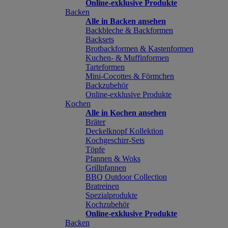
Online-exklusive Produkte
Backen
Alle in Backen ansehen
Backbleche & Backformen
Backsets
Brotbackformen & Kastenformen
Kuchen- & Muffinformen
Tarteformen
Mini-Cocottes & Förmchen
Backzubehör
Online-exklusive Produkte
Kochen
Alle in Kochen ansehen
Bräter
Deckelknopf Kollektion
Kochgeschirr-Sets
Töpfe
Pfannen & Woks
Grillpfannen
BBQ Outdoor Collection
Bratreinen
Spezialprodukte
Kochzubehör
Online-exklusive Produkte
Backen