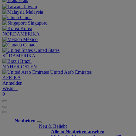
日本
Taiwan
Malaysia
China
Singapore
Korea
NORDAMERIKA
México
Canada
United States
SÜDAMERIKA
Brazil
NAHER OSTEN
United Arab Emirates
AFRIKA
Anmelden
Wishlist
0
Neuheiten
Neu & Beliebt
Alle in Neuheiten ansehen