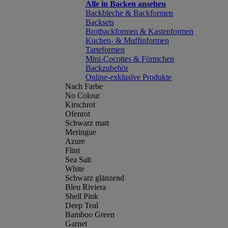
Alle in Backen ansehen
Backbleche & Backformen
Backsets
Brotbackformen & Kastenformen
Kuchen- & Muffinformen
Tarteformen
Mini-Cocottes & Förmchen
Backzubehör
Online-exklusive Produkte
Nach Farbe
No Colour
Kirschrot
Ofenrot
Schwarz matt
Meringue
Azure
Flint
Sea Salt
White
Schwarz glänzend
Bleu Riviera
Shell Pink
Deep Teal
Bamboo Green
Garnet