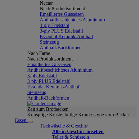
Nectar
Nach Produktsortiment
Emailliertes Gusseisen
Antihaftbeschichtetes Aluminium
3-ply Edelstahl
3-ply PLUS Edelstahl
Essential Keramik-Antihaft
Steinzeug
Antihaft-Backformen
Nach Farbe
Nach Produktsortiment
Emailliertes Gusseisen
Antihaftbeschichtetes Aluminium
3-ply Edelstahl
3-ply PLUS Edelstahl
Essential Keramik-Antihaft
Steinzeug
Antihaft-Backformen
Zeit zum Brotbacken
Knusprige Kruste, luftige Krume – wie vom Bäcker
Essen
Tischwäsche & Geschirr
Alle in Geschirr ansehen
Teller & Schüsseln