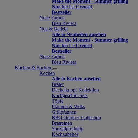
Make the Moment - Summer grilling
Nur bei Le Creuset
Bestseller
Neue Farben
Bleu Riviera
Neu & Beliebt
Alle in Neuheiten ansehen
Make the Moment - Summer grilling
Nur bei Le Creuset
Bestseller
Neue Farben
Bleu Riviera
Kochen & Backen
Kochen
Alle in Kochen ansehen
Bräter
Deckelknopf Kollektion
Kochgeschirr-Sets
Töpfe
Pfannen & Woks
Grillpfannen
BBQ Outdoor Collection
Bratreinen
Spezialprodukte
Kochzubehör