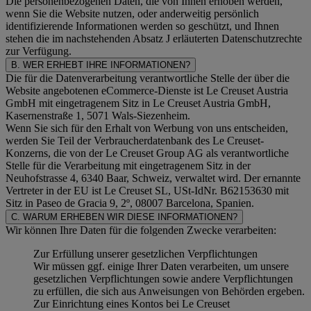
Die personenbezogenen Daten, die von Ihnen erhoben werden,
wenn Sie die Website nutzen, oder anderweitig persönlich
identifizierende Informationen werden so geschützt, und Ihnen
stehen die im nachstehenden
Absatz J
erläuterten Datenschutzrechte
zur Verfügung.
B. WER ERHEBT IHRE INFORMATIONEN?
Die für die Datenverarbeitung verantwortliche Stelle der über die
Website angebotenen eCommerce-Dienste ist Le Creuset Austria
GmbH mit eingetragenem Sitz in Le Creuset Austria GmbH,
Kasernenstraße 1, 5071 Wals-Siezenheim.
Wenn Sie sich für den Erhalt von Werbung von uns entscheiden,
werden Sie Teil der Verbraucherdatenbank des Le Creuset-
Konzerns, die von der Le Creuset Group AG als verantwortliche
Stelle für die Verarbeitung mit eingetragenem Sitz in der
Neuhofstrasse 4, 6340 Baar, Schweiz, verwaltet wird. Der ernannte
Vertreter in der EU ist Le Creuset SL, USt-IdNr. B62153630 mit
Sitz in Paseo de Gracia 9, 2º, 08007 Barcelona, Spanien.
C. WARUM ERHEBEN WIR DIESE INFORMATIONEN?
Wir können Ihre Daten für die folgenden Zwecke verarbeiten:
Zur Erfüllung unserer gesetzlichen Verpflichtungen
Wir müssen ggf. einige Ihrer Daten verarbeiten, um unsere
gesetzlichen Verpflichtungen sowie andere Verpflichtungen
zu erfüllen, die sich aus Anweisungen von Behörden ergeben.
Zur Einrichtung eines Kontos bei Le Creuset