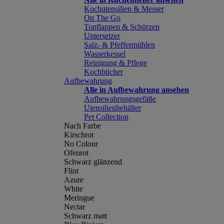
Kochutensilien & Messer
On The Go
Topflappen & Schürzen
Untersetzer
Salz- & Pfeffermühlen
Wasserkessel
Reinigung & Pflege
Kochbücher
Aufbewahrung
Alle in Aufbewahrung ansehen
Aufbewahrungsgefäße
Utensilienbehälter
Pet Collection
Nach Farbe
Kirschrot
No Colour
Ofenrot
Schwarz glänzend
Flint
Azure
White
Meringue
Nectar
Schwarz matt