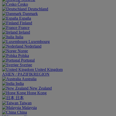
Česko
Deutschland
Danmark
España
Finland
France
Ireland
Italia
Luxembourg
Nederland
Norge
Polska
Portugal
Sverige
United Kingdom
ASIEN / PAZIFIKREGION
Australia
India
New Zealand
Hong Kong
日本
Taiwan
Malaysia
China