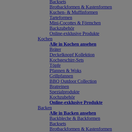
Backsets
Brotbackformen & Kastenformen
Kuchen- & Muffinformen
Tarteformen
Mini-Cocottes & Förmchen
Backzubehör
Online-exklusive Produkte
Kochen
Alle in Kochen ansehen
Bräter
Deckelknopf Kollektion
Kochgeschirr-Sets
Töpfe
Pfannen & Woks
Grillpfannen
BBQ Outdoor Collection
Bratreinen
Spezialprodukte
Kochzubehör
Online-exklusive Produkte
Backen
Alle in Backen ansehen
Backbleche & Backformen
Backsets
Brotbackformen & Kastenformen