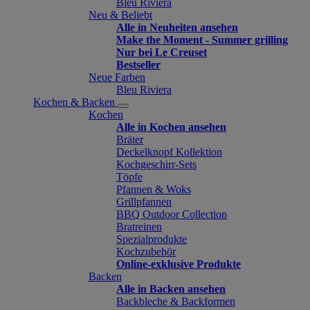
Bleu Riviera
Neu & Beliebt
Alle in Neuheiten ansehen
Make the Moment - Summer grilling
Nur bei Le Creuset
Bestseller
Neue Farben
Bleu Riviera
Kochen & Backen
Kochen
Alle in Kochen ansehen
Bräter
Deckelknopf Kollektion
Kochgeschirr-Sets
Töpfe
Pfannen & Woks
Grillpfannen
BBQ Outdoor Collection
Bratreinen
Spezialprodukte
Kochzubehör
Online-exklusive Produkte
Backen
Alle in Backen ansehen
Backbleche & Backformen