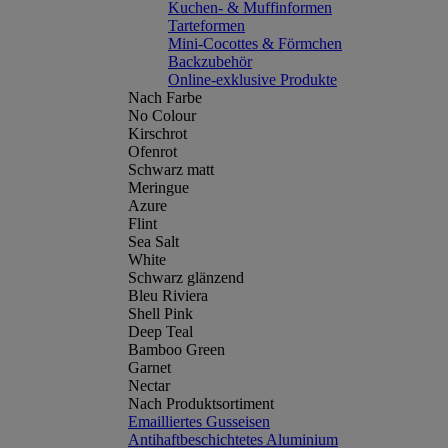
Kuchen- & Muffinformen
Tarteformen
Mini-Cocottes & Förmchen
Backzubehör
Online-exklusive Produkte
Nach Farbe
No Colour
Kirschrot
Ofenrot
Schwarz matt
Meringue
Azure
Flint
Sea Salt
White
Schwarz glänzend
Bleu Riviera
Shell Pink
Deep Teal
Bamboo Green
Garnet
Nectar
Nach Produktsortiment
Emailliertes Gusseisen
Antihaftbeschichtetes Aluminium