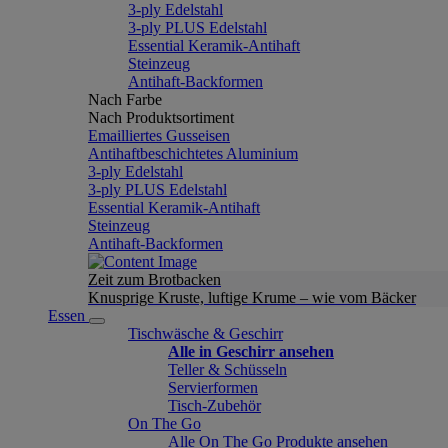
3-ply Edelstahl
3-ply PLUS Edelstahl
Essential Keramik-Antihaft
Steinzeug
Antihaft-Backformen
Nach Farbe
Nach Produktsortiment
Emailliertes Gusseisen
Antihaftbeschichtetes Aluminium
3-ply Edelstahl
3-ply PLUS Edelstahl
Essential Keramik-Antihaft
Steinzeug
Antihaft-Backformen
Zeit zum Brotbacken
Knusprige Kruste, luftige Krume – wie vom Bäcker
Essen
Tischwäsche & Geschirr
Alle in Geschirr ansehen
Teller & Schüsseln
Servierformen
Tisch-Zubehör
On The Go
Alle On The Go Produkte ansehen