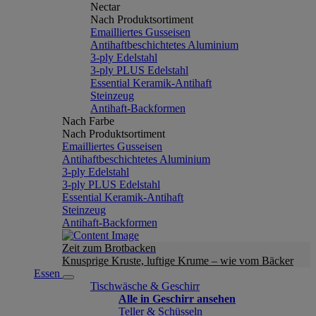
Nectar
Nach Produktsortiment
Emailliertes Gusseisen
Antihaftbeschichtetes Aluminium
3-ply Edelstahl
3-ply PLUS Edelstahl
Essential Keramik-Antihaft
Steinzeug
Antihaft-Backformen
Nach Farbe
Nach Produktsortiment
Emailliertes Gusseisen
Antihaftbeschichtetes Aluminium
3-ply Edelstahl
3-ply PLUS Edelstahl
Essential Keramik-Antihaft
Steinzeug
Antihaft-Backformen
Zeit zum Brotbacken
Knusprige Kruste, luftige Krume – wie vom Bäcker
Essen
Tischwäsche & Geschirr
Alle in Geschirr ansehen
Teller & Schüsseln