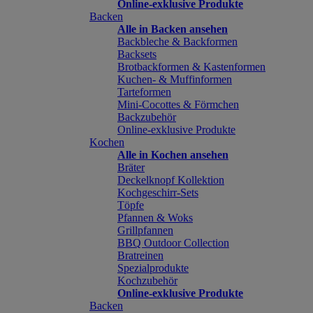
Online-exklusive Produkte
Backen
Alle in Backen ansehen
Backbleche & Backformen
Backsets
Brotbackformen & Kastenformen
Kuchen- & Muffinformen
Tarteformen
Mini-Cocottes & Förmchen
Backzubehör
Online-exklusive Produkte
Kochen
Alle in Kochen ansehen
Bräter
Deckelknopf Kollektion
Kochgeschirr-Sets
Töpfe
Pfannen & Woks
Grillpfannen
BBQ Outdoor Collection
Bratreinen
Spezialprodukte
Kochzubehör
Online-exklusive Produkte
Backen