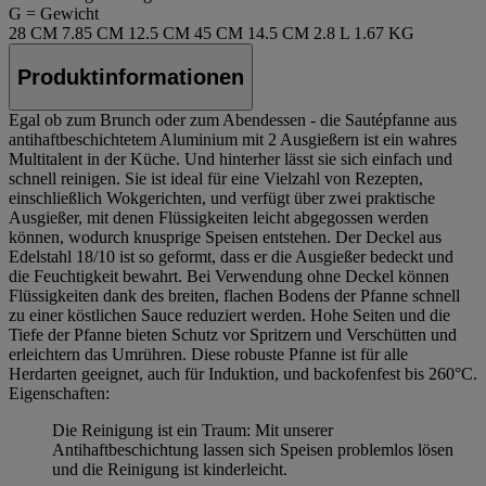
G = Gewicht
28 CM
7.85 CM
12.5 CM
45 CM
14.5 CM
2.8 L
1.67 KG
Produktinformationen
Egal ob zum Brunch oder zum Abendessen - die Sautépfanne aus
antihaftbeschichtetem Aluminium mit 2 Ausgießern ist ein wahres
Multitalent in der Küche. Und hinterher lässt sie sich einfach und
schnell reinigen. Sie ist ideal für eine Vielzahl von Rezepten,
einschließlich Wokgerichten, und verfügt über zwei praktische
Ausgießer, mit denen Flüssigkeiten leicht abgegossen werden
können, wodurch knusprige Speisen entstehen. Der Deckel aus
Edelstahl 18/10 ist so geformt, dass er die Ausgießer bedeckt und
die Feuchtigkeit bewahrt. Bei Verwendung ohne Deckel können
Flüssigkeiten dank des breiten, flachen Bodens der Pfanne schnell
zu einer köstlichen Sauce reduziert werden. Hohe Seiten und die
Tiefe der Pfanne bieten Schutz vor Spritzern und Verschütten und
erleichtern das Umrühren. Diese robuste Pfanne ist für alle
Herdarten geeignet, auch für Induktion, und backofenfest bis 260°C.
Eigenschaften:
Die Reinigung ist ein Traum: Mit unserer
Antihaftbeschichtung lassen sich Speisen problemlos lösen
und die Reinigung ist kinderleicht.