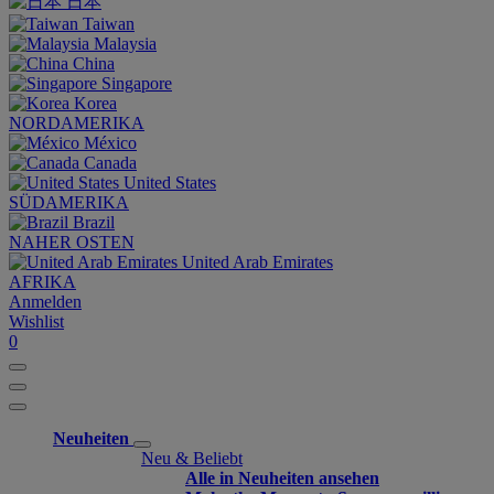
日本
Taiwan
Malaysia
China
Singapore
Korea
NORDAMERIKA
México
Canada
United States
SÜDAMERIKA
Brazil
NAHER OSTEN
United Arab Emirates
AFRIKA
Anmelden
Wishlist
0
Neuheiten
Neu & Beliebt
Alle in Neuheiten ansehen