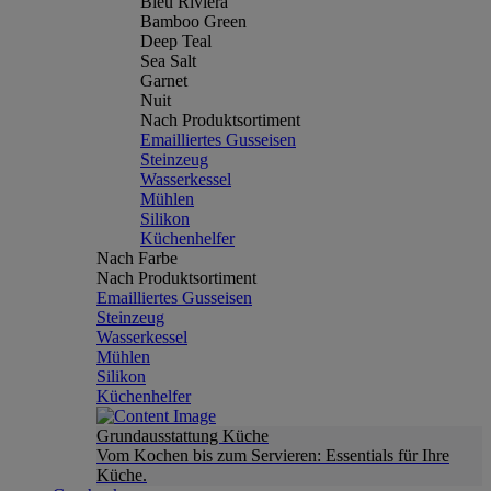
Bleu Riviera
Bamboo Green
Deep Teal
Sea Salt
Garnet
Nuit
Nach Produktsortiment
Emailliertes Gusseisen
Steinzeug
Wasserkessel
Mühlen
Silikon
Küchenhelfer
Nach Farbe
Nach Produktsortiment
Emailliertes Gusseisen
Steinzeug
Wasserkessel
Mühlen
Silikon
Küchenhelfer
Grundausstattung Küche
Vom Kochen bis zum Servieren: Essentials für Ihre
Küche.