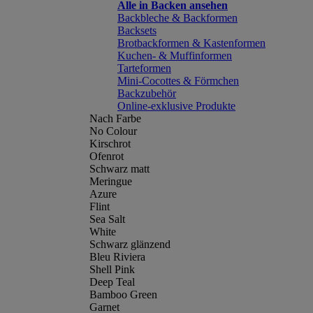
Alle in Backen ansehen
Backbleche & Backformen
Backsets
Brotbackformen & Kastenformen
Kuchen- & Muffinformen
Tarteformen
Mini-Cocottes & Förmchen
Backzubehör
Online-exklusive Produkte
Nach Farbe
No Colour
Kirschrot
Ofenrot
Schwarz matt
Meringue
Azure
Flint
Sea Salt
White
Schwarz glänzend
Bleu Riviera
Shell Pink
Deep Teal
Bamboo Green
Garnet