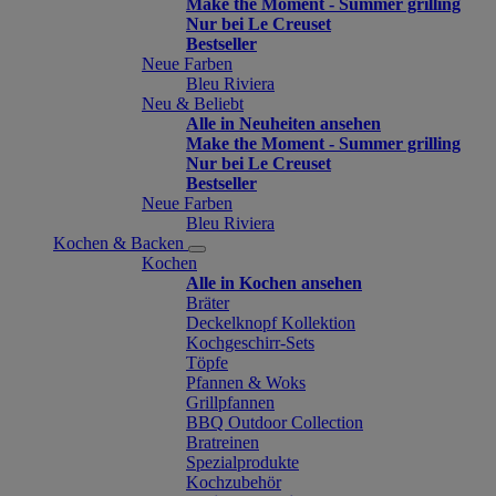
Make the Moment - Summer grilling
Nur bei Le Creuset
Bestseller
Neue Farben
Bleu Riviera
Neu & Beliebt
Alle in Neuheiten ansehen
Make the Moment - Summer grilling
Nur bei Le Creuset
Bestseller
Neue Farben
Bleu Riviera
Kochen & Backen
Kochen
Alle in Kochen ansehen
Bräter
Deckelknopf Kollektion
Kochgeschirr-Sets
Töpfe
Pfannen & Woks
Grillpfannen
BBQ Outdoor Collection
Bratreinen
Spezialprodukte
Kochzubehör