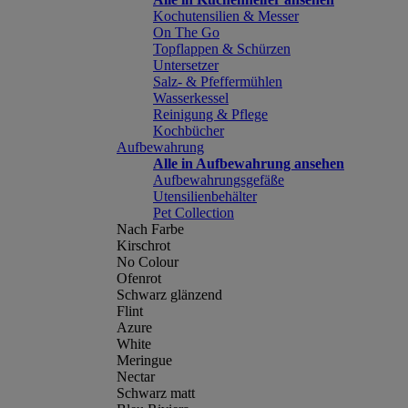
Kochutensilien & Messer
On The Go
Topflappen & Schürzen
Untersetzer
Salz- & Pfeffermühlen
Wasserkessel
Reinigung & Pflege
Kochbücher
Aufbewahrung
Alle in Aufbewahrung ansehen
Aufbewahrungsgefäße
Utensilienbehälter
Pet Collection
Nach Farbe
Kirschrot
No Colour
Ofenrot
Schwarz glänzend
Flint
Azure
White
Meringue
Nectar
Schwarz matt