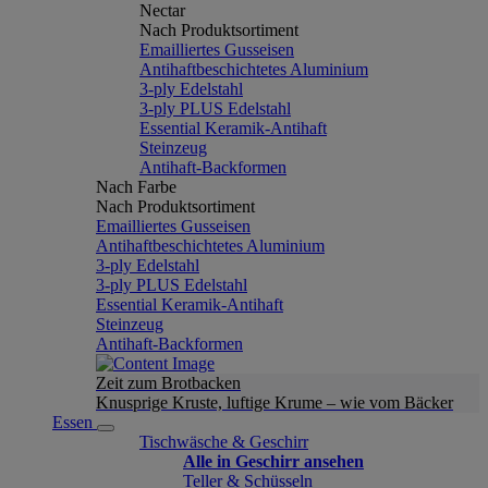
Nectar
Nach Produktsortiment
Emailliertes Gusseisen
Antihaftbeschichtetes Aluminium
3-ply Edelstahl
3-ply PLUS Edelstahl
Essential Keramik-Antihaft
Steinzeug
Antihaft-Backformen
Nach Farbe
Nach Produktsortiment
Emailliertes Gusseisen
Antihaftbeschichtetes Aluminium
3-ply Edelstahl
3-ply PLUS Edelstahl
Essential Keramik-Antihaft
Steinzeug
Antihaft-Backformen
Zeit zum Brotbacken
Knusprige Kruste, luftige Krume – wie vom Bäcker
Essen
Tischwäsche & Geschirr
Alle in Geschirr ansehen
Teller & Schüsseln