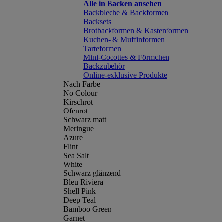
Alle in Backen ansehen
Backbleche & Backformen
Backsets
Brotbackformen & Kastenformen
Kuchen- & Muffinformen
Tarteformen
Mini-Cocottes & Förmchen
Backzubehör
Online-exklusive Produkte
Nach Farbe
No Colour
Kirschrot
Ofenrot
Schwarz matt
Meringue
Azure
Flint
Sea Salt
White
Schwarz glänzend
Bleu Riviera
Shell Pink
Deep Teal
Bamboo Green
Garnet