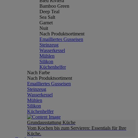
Bleu Riviera
Bamboo Green
Deep Teal
Sea Salt
Garnet
Nuit
Nach Produktsortiment
Emailliertes Gusseisen
Steinzeug
Wasserkessel
Mühlen
Silikon
Küchenhelfer
Nach Farbe
Nach Produktsortiment
Emailliertes Gusseisen
Steinzeug
Wasserkessel
Mühlen
Silikon
Küchenhelfer
Grundausstattung Küche
Vom Kochen bis zum Servieren: Essentials für Ihre
Küche.