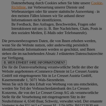
Datenerhebung durch Cookies sehen Sie bitte unsere
Cookie-
Richtlinie
, zur Verbesserung unserer Dienste und
Werbeanzeigen oder für unsere statistische Auswertung - in
den meisten Fällen können wir Sie anhand dieser
Informationen nicht identifizieren.
Ihr Feedback, Ihre Anfragen, Beschwerden, Fragen oder
Interaktionen mit uns (z. B. Ihre Nachrichten, Chats, Posts in
den sozialen Medien, E-Mails oder Telefonanrufe).
Die personenbezogenen Daten, die von Ihnen erhoben werden,
wenn Sie die Website nutzen, oder anderweitig persönlich
identifizierende Informationen werden so geschützt, und Ihnen
stehen die im nachstehenden
Absatz J
erläuterten Datenschutzrechte
zur Verfügung.
B. WER ERHEBT IHRE INFORMATIONEN?
Die für die Datenverarbeitung verantwortliche Stelle der über die
Website angebotenen eCommerce-Dienste ist Le Creuset Austria
GmbH mit eingetragenem Sitz in Le Creuset Austria GmbH,
Kasernenstraße 1, 5071 Wals-Siezenheim.
Wenn Sie sich für den Erhalt von Werbung von uns entscheiden,
werden Sie Teil der Verbraucherdatenbank des Le Creuset-
Konzerns, die von der Le Creuset Group AG als verantwortliche
Stelle für die Verarbeitung mit eingetragenem Sitz in der
Neuhofstrasse 4, 6340 Baar, Schweiz, verwaltet wird. Der ernannte
Vertreter in der EU ist Le Creuset SL, USt-IdNr. B62153630 mit