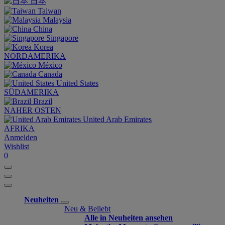
日本
Taiwan
Malaysia
China
Singapore
Korea
NORDAMERIKA
México
Canada
United States
SÜDAMERIKA
Brazil
NAHER OSTEN
United Arab Emirates
AFRIKA
Anmelden
Wishlist
0
Neuheiten
Neu & Beliebt
Alle in Neuheiten ansehen