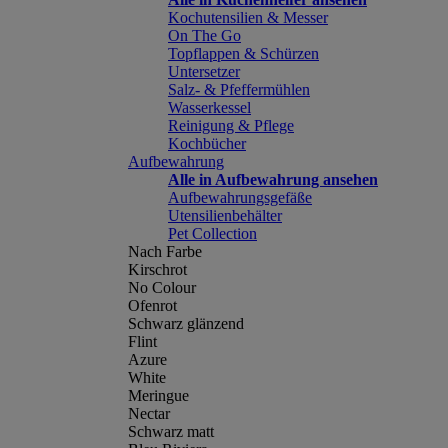
Kochutensilien & Messer
On The Go
Topflappen & Schürzen
Untersetzer
Salz- & Pfeffermühlen
Wasserkessel
Reinigung & Pflege
Kochbücher
Aufbewahrung
Alle in Aufbewahrung ansehen
Aufbewahrungsgefäße
Utensilienbehälter
Pet Collection
Nach Farbe
Kirschrot
No Colour
Ofenrot
Schwarz glänzend
Flint
Azure
White
Meringue
Nectar
Schwarz matt