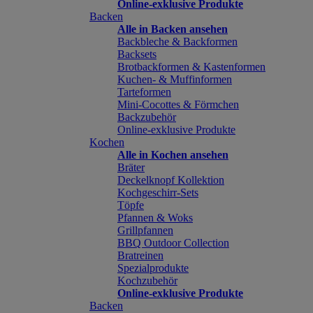
Online-exklusive Produkte
Backen
Alle in Backen ansehen
Backbleche & Backformen
Backsets
Brotbackformen & Kastenformen
Kuchen- & Muffinformen
Tarteformen
Mini-Cocottes & Förmchen
Backzubehör
Online-exklusive Produkte
Kochen
Alle in Kochen ansehen
Bräter
Deckelknopf Kollektion
Kochgeschirr-Sets
Töpfe
Pfannen & Woks
Grillpfannen
BBQ Outdoor Collection
Bratreinen
Spezialprodukte
Kochzubehör
Online-exklusive Produkte
Backen