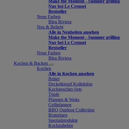
Make the Moment - Summer grilling
Nur bei Le Creuset
Bestseller
Neue Farben
Bleu Riviera
Neu & Beliebt
Alle in Neuheiten ansehen
Make the Moment - Summer grilling
Nur bei Le Creuset
Bestseller
Neue Farben
Bleu Riviera
Kochen & Backen
Kochen
Alle in Kochen ansehen
Bräter
Deckelknopf Kollektion
Kochgeschirr-Sets
Töpfe
Pfannen & Woks
Grillpfannen
BBQ Outdoor Collection
Bratreinen
Spezialprodukte
Kochzubehör