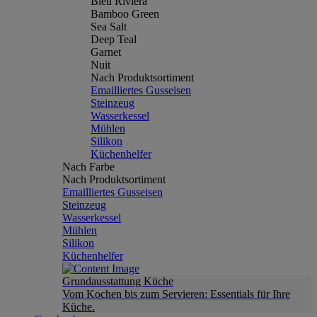
Bleu Riviera
Bamboo Green
Sea Salt
Deep Teal
Garnet
Nuit
Nach Produktsortiment
Emailliertes Gusseisen
Steinzeug
Wasserkessel
Mühlen
Silikon
Küchenhelfer
Nach Farbe
Nach Produktsortiment
Emailliertes Gusseisen
Steinzeug
Wasserkessel
Mühlen
Silikon
Küchenhelfer
Grundausstattung Küche
Vom Kochen bis zum Servieren: Essentials für Ihre
Küche.