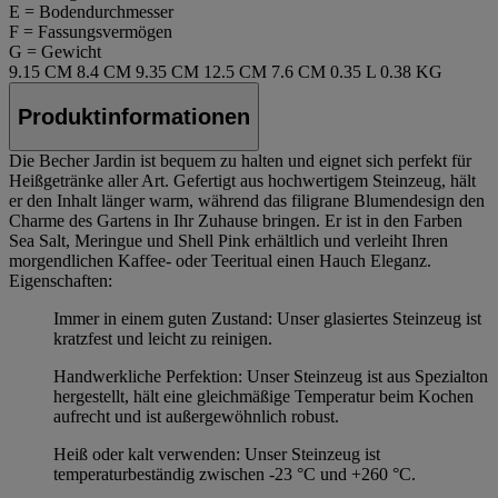
E = Bodendurchmesser
F = Fassungsvermögen
G = Gewicht
9.15 CM
8.4 CM
9.35 CM
12.5 CM
7.6 CM
0.35 L
0.38 KG
Produktinformationen
Die Becher Jardin ist bequem zu halten und eignet sich perfekt für
Heißgetränke aller Art. Gefertigt aus hochwertigem Steinzeug, hält
er den Inhalt länger warm, während das filigrane Blumendesign den
Charme des Gartens in Ihr Zuhause bringen. Er ist in den Farben
Sea Salt, Meringue und Shell Pink erhältlich und verleiht Ihren
morgendlichen Kaffee- oder Teeritual einen Hauch Eleganz.
Eigenschaften:
Immer in einem guten Zustand: Unser glasiertes Steinzeug ist
kratzfest und leicht zu reinigen.
Handwerkliche Perfektion: Unser Steinzeug ist aus Spezialton
hergestellt, hält eine gleichmäßige Temperatur beim Kochen
aufrecht und ist außergewöhnlich robust.
Heiß oder kalt verwenden: Unser Steinzeug ist
temperaturbeständig zwischen -23 °C und +260 °C.