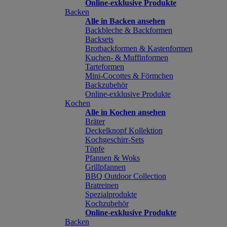
Online-exklusive Produkte
Backen
Alle in Backen ansehen
Backbleche & Backformen
Backsets
Brotbackformen & Kastenformen
Kuchen- & Muffinformen
Tarteformen
Mini-Cocottes & Förmchen
Backzubehör
Online-exklusive Produkte
Kochen
Alle in Kochen ansehen
Bräter
Deckelknopf Kollektion
Kochgeschirr-Sets
Töpfe
Pfannen & Woks
Grillpfannen
BBQ Outdoor Collection
Bratreinen
Spezialprodukte
Kochzubehör
Online-exklusive Produkte
Backen