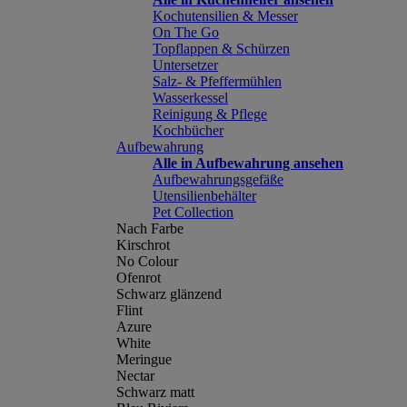
Kochutensilien & Messer
On The Go
Topflappen & Schürzen
Untersetzer
Salz- & Pfeffermühlen
Wasserkessel
Reinigung & Pflege
Kochbücher
Aufbewahrung
Alle in Aufbewahrung ansehen
Aufbewahrungsgefäße
Utensilienbehälter
Pet Collection
Nach Farbe
Kirschrot
No Colour
Ofenrot
Schwarz glänzend
Flint
Azure
White
Meringue
Nectar
Schwarz matt