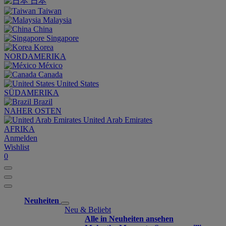
日本
Taiwan
Malaysia
China
Singapore
Korea
NORDAMERIKA
México
Canada
United States
SÜDAMERIKA
Brazil
NAHER OSTEN
United Arab Emirates
AFRIKA
Anmelden
Wishlist
0
Neuheiten
Neu & Beliebt
Alle in Neuheiten ansehen