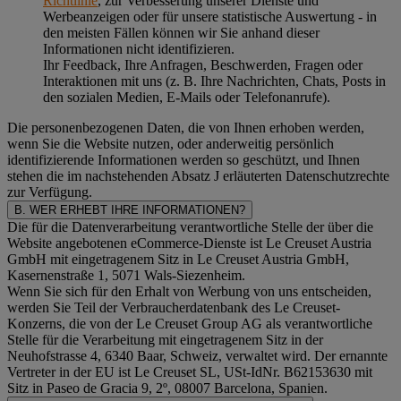
Richtlinie
, zur Verbesserung unserer Dienste und
Werbeanzeigen oder für unsere statistische Auswertung - in
den meisten Fällen können wir Sie anhand dieser
Informationen nicht identifizieren.
Ihr Feedback, Ihre Anfragen, Beschwerden, Fragen oder
Interaktionen mit uns (z. B. Ihre Nachrichten, Chats, Posts in
den sozialen Medien, E-Mails oder Telefonanrufe).
Die personenbezogenen Daten, die von Ihnen erhoben werden,
wenn Sie die Website nutzen, oder anderweitig persönlich
identifizierende Informationen werden so geschützt, und Ihnen
stehen die im nachstehenden
Absatz J
erläuterten Datenschutzrechte
zur Verfügung.
B. WER ERHEBT IHRE INFORMATIONEN?
Die für die Datenverarbeitung verantwortliche Stelle der über die
Website angebotenen eCommerce-Dienste ist Le Creuset Austria
GmbH mit eingetragenem Sitz in Le Creuset Austria GmbH,
Kasernenstraße 1, 5071 Wals-Siezenheim.
Wenn Sie sich für den Erhalt von Werbung von uns entscheiden,
werden Sie Teil der Verbraucherdatenbank des Le Creuset-
Konzerns, die von der Le Creuset Group AG als verantwortliche
Stelle für die Verarbeitung mit eingetragenem Sitz in der
Neuhofstrasse 4, 6340 Baar, Schweiz, verwaltet wird. Der ernannte
Vertreter in der EU ist Le Creuset SL, USt-IdNr. B62153630 mit
Sitz in Paseo de Gracia 9, 2º, 08007 Barcelona, Spanien.