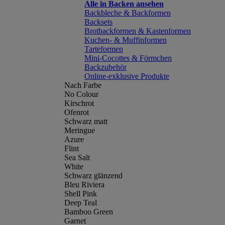
Alle in Backen ansehen
Backbleche & Backformen
Backsets
Brotbackformen & Kastenformen
Kuchen- & Muffinformen
Tarteformen
Mini-Cocottes & Förmchen
Backzubehör
Online-exklusive Produkte
Nach Farbe
No Colour
Kirschrot
Ofenrot
Schwarz matt
Meringue
Azure
Flint
Sea Salt
White
Schwarz glänzend
Bleu Riviera
Shell Pink
Deep Teal
Bamboo Green
Garnet