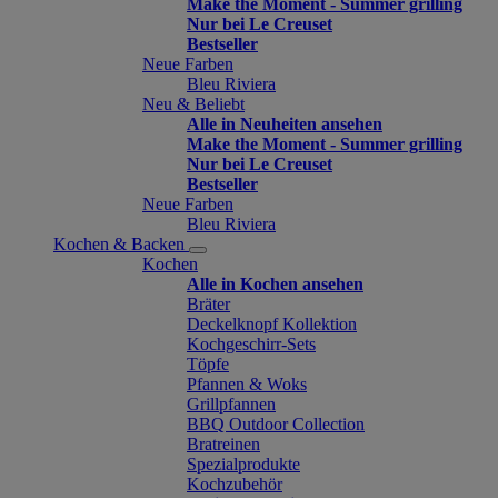
Make the Moment - Summer grilling
Nur bei Le Creuset
Bestseller
Neue Farben
Bleu Riviera
Neu & Beliebt
Alle in Neuheiten ansehen
Make the Moment - Summer grilling
Nur bei Le Creuset
Bestseller
Neue Farben
Bleu Riviera
Kochen & Backen
Kochen
Alle in Kochen ansehen
Bräter
Deckelknopf Kollektion
Kochgeschirr-Sets
Töpfe
Pfannen & Woks
Grillpfannen
BBQ Outdoor Collection
Bratreinen
Spezialprodukte
Kochzubehör