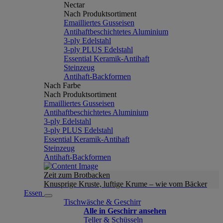
Nectar
Nach Produktsortiment
Emailliertes Gusseisen
Antihaftbeschichtetes Aluminium
3-ply Edelstahl
3-ply PLUS Edelstahl
Essential Keramik-Antihaft
Steinzeug
Antihaft-Backformen
Nach Farbe
Nach Produktsortiment
Emailliertes Gusseisen
Antihaftbeschichtetes Aluminium
3-ply Edelstahl
3-ply PLUS Edelstahl
Essential Keramik-Antihaft
Steinzeug
Antihaft-Backformen
Zeit zum Brotbacken
Knusprige Kruste, luftige Krume – wie vom Bäcker
Essen
Tischwäsche & Geschirr
Alle in Geschirr ansehen
Teller & Schüsseln