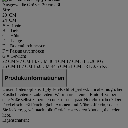
Ausgewählte Größe:
20 cm / 3L
Size
20 CM
24 CM
A = Breite
B = Tiefe
C = Höhe
D = Länge
E = Bodendurchmesser
F = Fassungsvermögen
G = Gewicht
22 CM
9.7 CM
13.7 CM
30.4 CM
17 CM
3 L
2.26 KG
26 CM
11.7 CM
15.9 CM
34.5 CM
21 CM
5.3 L
2.75 KG
Produktinformationen
Unser Bratentopf aus 3-ply-Edelstahl ist perfekt, um alle möglichen
Köstlichkeiten zuzubereiten. Warum nicht einen Eintopf zaubern,
eine Soße selbst zubereiten oder nur ein paar Nudeln kochen? Der
Deckel schließt Feuchtigkeit, Aromen und Nährstoffe ein, sodass
Sie leckere, geschmackvolle Gerichte servieren können, die jeder
liebt.
Eigenschaften: