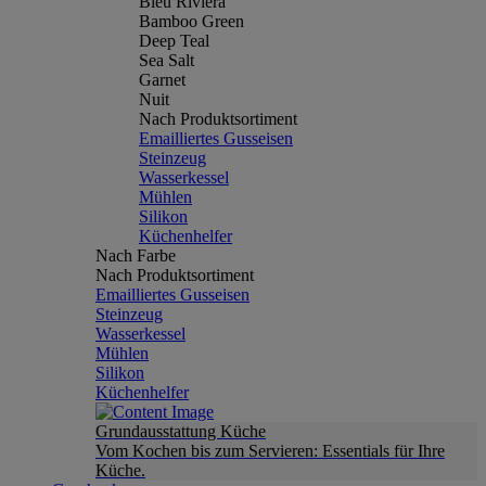
Bleu Riviera
Bamboo Green
Deep Teal
Sea Salt
Garnet
Nuit
Nach Produktsortiment
Emailliertes Gusseisen
Steinzeug
Wasserkessel
Mühlen
Silikon
Küchenhelfer
Nach Farbe
Nach Produktsortiment
Emailliertes Gusseisen
Steinzeug
Wasserkessel
Mühlen
Silikon
Küchenhelfer
Grundausstattung Küche
Vom Kochen bis zum Servieren: Essentials für Ihre
Küche.