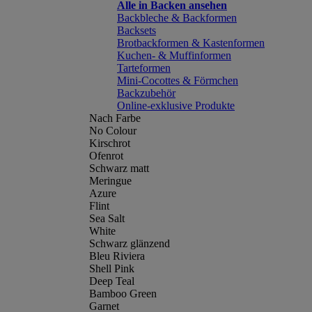
Alle in Backen ansehen
Backbleche & Backformen
Backsets
Brotbackformen & Kastenformen
Kuchen- & Muffinformen
Tarteformen
Mini-Cocottes & Förmchen
Backzubehör
Online-exklusive Produkte
Nach Farbe
No Colour
Kirschrot
Ofenrot
Schwarz matt
Meringue
Azure
Flint
Sea Salt
White
Schwarz glänzend
Bleu Riviera
Shell Pink
Deep Teal
Bamboo Green
Garnet