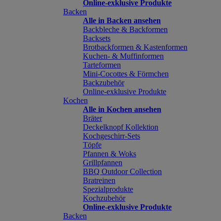
Online-exklusive Produkte
Backen
Alle in Backen ansehen
Backbleche & Backformen
Backsets
Brotbackformen & Kastenformen
Kuchen- & Muffinformen
Tarteformen
Mini-Cocottes & Förmchen
Backzubehör
Online-exklusive Produkte
Kochen
Alle in Kochen ansehen
Bräter
Deckelknopf Kollektion
Kochgeschirr-Sets
Töpfe
Pfannen & Woks
Grillpfannen
BBQ Outdoor Collection
Bratreinen
Spezialprodukte
Kochzubehör
Online-exklusive Produkte
Backen