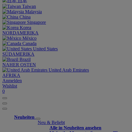
日本
Taiwan
Malaysia
China
Singapore
Korea
NORDAMERIKA
México
Canada
United States
SÜDAMERIKA
Brazil
NAHER OSTEN
United Arab Emirates
AFRIKA
Anmelden
Wishlist
0
Neuheiten
Neu & Beliebt
Alle in Neuheiten ansehen