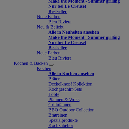
Make the Moment - Summer grilling
Nur bei Le Creuset
Bestseller
Neue Farben
Bleu Riviera
Neu & Beliebt
Alle in Neuheiten ansehen
Make the Moment - Summer grilling
Nur bei Le Creuset
Bestseller
Neue Farben
Bleu Riviera
Kochen & Backen
Kochen
Alle in Kochen ansehen
Bräter
Deckelknopf Kollektion
Kochgeschirr-Sets
Töpfe
Pfannen & Woks
Grillpfannen
BBQ Outdoor Collection
Bratreinen
Spezialprodukte
Kochzubehör