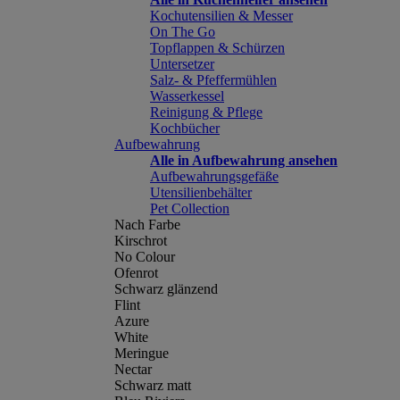
Kochutensilien & Messer
On The Go
Topflappen & Schürzen
Untersetzer
Salz- & Pfeffermühlen
Wasserkessel
Reinigung & Pflege
Kochbücher
Aufbewahrung
Alle in Aufbewahrung ansehen
Aufbewahrungsgefäße
Utensilienbehälter
Pet Collection
Nach Farbe
Kirschrot
No Colour
Ofenrot
Schwarz glänzend
Flint
Azure
White
Meringue
Nectar
Schwarz matt