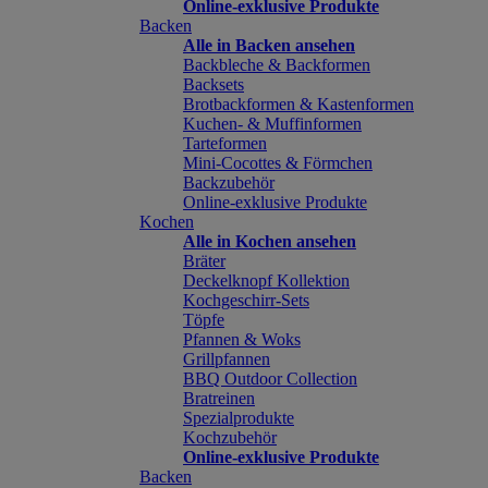
Online-exklusive Produkte
Backen
Alle in Backen ansehen
Backbleche & Backformen
Backsets
Brotbackformen & Kastenformen
Kuchen- & Muffinformen
Tarteformen
Mini-Cocottes & Förmchen
Backzubehör
Online-exklusive Produkte
Kochen
Alle in Kochen ansehen
Bräter
Deckelknopf Kollektion
Kochgeschirr-Sets
Töpfe
Pfannen & Woks
Grillpfannen
BBQ Outdoor Collection
Bratreinen
Spezialprodukte
Kochzubehör
Online-exklusive Produkte
Backen