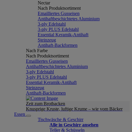
Nectar
Nach Produktsortiment
Emailliertes Gusseisen
Antihaftbeschichtetes Aluminium
3-ply Edelstahl
3-ply PLUS Edelstahl
Essential Keramik-Antihaft
Steinzeug
Antihaft-Backformen
Nach Farbe
Nach Produktsortiment
Emailliertes Gusseisen
Antihaftbeschichtetes Aluminium
3-ply Edelstahl
3-ply PLUS Edelstahl
Essential Keramik-Antihaft
Steinzeug
Antihaft-Backformen
Zeit zum Brotbacken
Knusprige Kruste, luftige Krume – wie vom Bäcker
Essen
Tischwäsche & Geschirr
Alle in Geschirr ansehen
Teller & Schüsseln