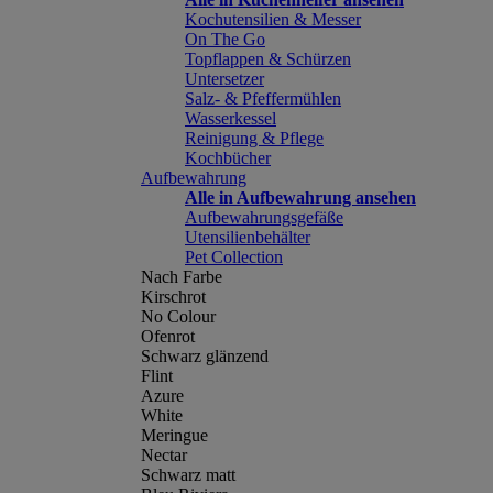
Kochutensilien & Messer
On The Go
Topflappen & Schürzen
Untersetzer
Salz- & Pfeffermühlen
Wasserkessel
Reinigung & Pflege
Kochbücher
Aufbewahrung
Alle in Aufbewahrung ansehen
Aufbewahrungsgefäße
Utensilienbehälter
Pet Collection
Nach Farbe
Kirschrot
No Colour
Ofenrot
Schwarz glänzend
Flint
Azure
White
Meringue
Nectar
Schwarz matt