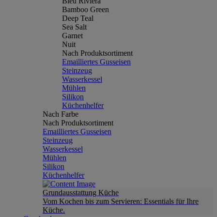
Bleu Riviera
Bamboo Green
Deep Teal
Sea Salt
Garnet
Nuit
Nach Produktsortiment
Emailliertes Gusseisen
Steinzeug
Wasserkessel
Mühlen
Silikon
Küchenhelfer
Nach Farbe
Nach Produktsortiment
Emailliertes Gusseisen
Steinzeug
Wasserkessel
Mühlen
Silikon
Küchenhelfer
Grundausstattung Küche
Vom Kochen bis zum Servieren: Essentials für Ihre
Küche.