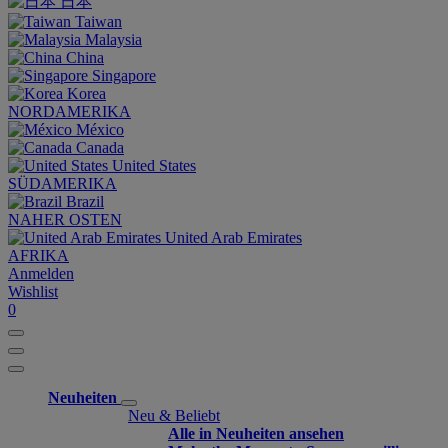
日本
Taiwan
Malaysia
China
Singapore
Korea
NORDAMERIKA
México
Canada
United States
SÜDAMERIKA
Brazil
NAHER OSTEN
United Arab Emirates
AFRIKA
Anmelden
Wishlist
0
Neuheiten
Neu & Beliebt
Alle in Neuheiten ansehen