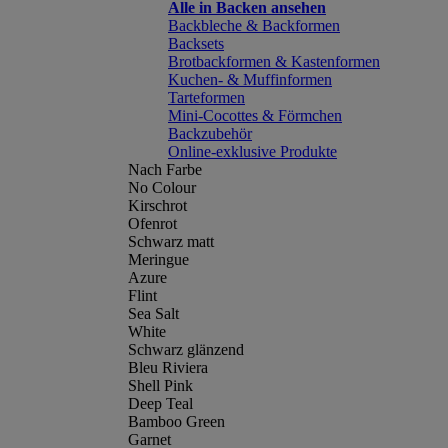
Alle in Backen ansehen
Backbleche & Backformen
Backsets
Brotbackformen & Kastenformen
Kuchen- & Muffinformen
Tarteformen
Mini-Cocottes & Förmchen
Backzubehör
Online-exklusive Produkte
Nach Farbe
No Colour
Kirschrot
Ofenrot
Schwarz matt
Meringue
Azure
Flint
Sea Salt
White
Schwarz glänzend
Bleu Riviera
Shell Pink
Deep Teal
Bamboo Green
Garnet