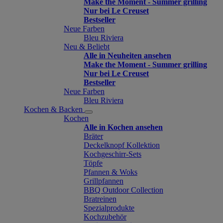
Make the Moment - Summer grilling
Nur bei Le Creuset
Bestseller
Neue Farben
Bleu Riviera
Neu & Beliebt
Alle in Neuheiten ansehen
Make the Moment - Summer grilling
Nur bei Le Creuset
Bestseller
Neue Farben
Bleu Riviera
Kochen & Backen
Kochen
Alle in Kochen ansehen
Bräter
Deckelknopf Kollektion
Kochgeschirr-Sets
Töpfe
Pfannen & Woks
Grillpfannen
BBQ Outdoor Collection
Bratreinen
Spezialprodukte
Kochzubehör