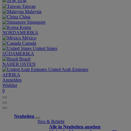
日本
Taiwan
Malaysia
China
Singapore
Korea
NORDAMERIKA
México
Canada
United States
SÜDAMERIKA
Brazil
NAHER OSTEN
United Arab Emirates
AFRIKA
Anmelden
Wishlist
0
Neuheiten
Neu & Beliebt
Alle in Neuheiten ansehen