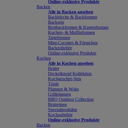
Online-exklusive Produkte
Backen
Alle in Backen ansehen
Backbleche & Backformen
Backsets
Brotbackformen & Kastenformen
Kuchen- & Muffinformen
Tarteformen
Mini-Cocottes & Förmchen
Backzubehör
Online-exklusive Produkte
Kochen
Alle in Kochen ansehen
Bräter
Deckelknopf Kollektion
Kochgeschirr-Sets
Töpfe
Pfannen & Woks
Grillpfannen
BBQ Outdoor Collection
Bratreinen
Spezialprodukte
Kochzubehör
Online-exklusive Produkte
Backen