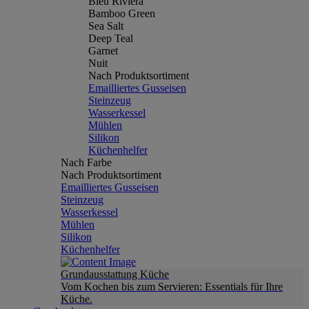
Bleu Riviera
Bamboo Green
Sea Salt
Deep Teal
Garnet
Nuit
Nach Produktsortiment
Emailliertes Gusseisen
Steinzeug
Wasserkessel
Mühlen
Silikon
Küchenhelfer
Nach Farbe
Nach Produktsortiment
Emailliertes Gusseisen
Steinzeug
Wasserkessel
Mühlen
Silikon
Küchenhelfer
Grundausstattung Küche
Vom Kochen bis zum Servieren: Essentials für Ihre
Küche.