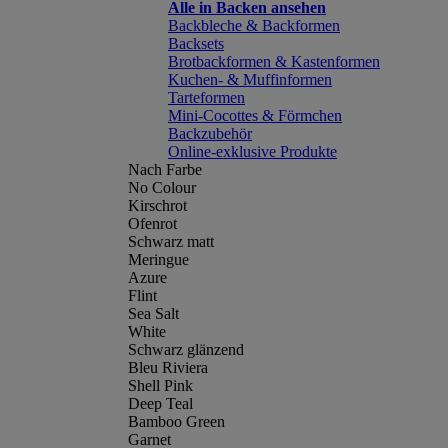
Alle in Backen ansehen
Backbleche & Backformen
Backsets
Brotbackformen & Kastenformen
Kuchen- & Muffinformen
Tarteformen
Mini-Cocottes & Förmchen
Backzubehör
Online-exklusive Produkte
Nach Farbe
No Colour
Kirschrot
Ofenrot
Schwarz matt
Meringue
Azure
Flint
Sea Salt
White
Schwarz glänzend
Bleu Riviera
Shell Pink
Deep Teal
Bamboo Green
Garnet