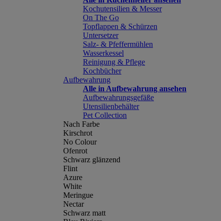
Kochutensilien & Messer
On The Go
Topflappen & Schürzen
Untersetzer
Salz- & Pfeffermühlen
Wasserkessel
Reinigung & Pflege
Kochbücher
Aufbewahrung
Alle in Aufbewahrung ansehen
Aufbewahrungsgefäße
Utensilienbehälter
Pet Collection
Nach Farbe
Kirschrot
No Colour
Ofenrot
Schwarz glänzend
Flint
Azure
White
Meringue
Nectar
Schwarz matt