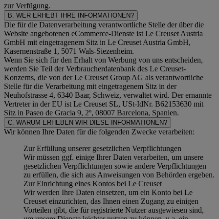
zur Verfügung.
B. WER ERHEBT IHRE INFORMATIONEN?
Die für die Datenverarbeitung verantwortliche Stelle der über die
Website angebotenen eCommerce-Dienste ist Le Creuset Austria
GmbH mit eingetragenem Sitz in Le Creuset Austria GmbH,
Kasernenstraße 1, 5071 Wals-Siezenheim.
Wenn Sie sich für den Erhalt von Werbung von uns entscheiden,
werden Sie Teil der Verbraucherdatenbank des Le Creuset-
Konzerns, die von der Le Creuset Group AG als verantwortliche
Stelle für die Verarbeitung mit eingetragenem Sitz in der
Neuhofstrasse 4, 6340 Baar, Schweiz, verwaltet wird. Der ernannte
Vertreter in der EU ist Le Creuset SL, USt-IdNr. B62153630 mit
Sitz in Paseo de Gracia 9, 2º, 08007 Barcelona, Spanien.
C. WARUM ERHEBEN WIR DIESE INFORMATIONEN?
Wir können Ihre Daten für die folgenden Zwecke verarbeiten:
Zur Erfüllung unserer gesetzlichen Verpflichtungen
Wir müssen ggf. einige Ihrer Daten verarbeiten, um unsere
gesetzlichen Verpflichtungen sowie andere Verpflichtungen
zu erfüllen, die sich aus Anweisungen von Behörden ergeben.
Zur Einrichtung eines Kontos bei Le Creuset
Wir werden Ihre Daten einsetzen, um ein Konto bei Le
Creuset einzurichten, das Ihnen einen Zugang zu einigen
Vorteilen gibt, die für registrierte Nutzer ausgewiesen sind,
um unsere Dienste leichter nutzen zu können, u.a. ein