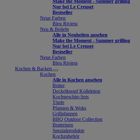
Make the Moment - Summer grilling
Nur bei Le Creuset
Bestseller
Neue Farben
Bleu Riviera
Neu & Beliebt
Alle in Neuheiten ansehen
Make the Moment - Summer grilling
Nur bei Le Creuset
Bestseller
Neue Farben
Bleu Riviera
Kochen & Backen
Kochen
Alle in Kochen ansehen
Bräter
Deckelknopf Kollektion
Kochgeschirr-Sets
Töpfe
Pfannen & Woks
Grillpfannen
BBQ Outdoor Collection
Bratreinen
Spezialprodukte
Kochzubehör