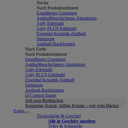
Nectar
Nach Produktsortiment
Emailliertes Gusseisen
Antihaftbeschichtetes Aluminium
3-ply Edelstahl
3-ply PLUS Edelstahl
Essential Keramik-Antihaft
Steinzeug
Antihaft-Backformen
Nach Farbe
Nach Produktsortiment
Emailliertes Gusseisen
Antihaftbeschichtetes Aluminium
3-ply Edelstahl
3-ply PLUS Edelstahl
Essential Keramik-Antihaft
Steinzeug
Antihaft-Backformen
Zeit zum Brotbacken
Knusprige Kruste, luftige Krume – wie vom Bäcker
Essen
Tischwäsche & Geschirr
Alle in Geschirr ansehen
Teller & Schüsseln