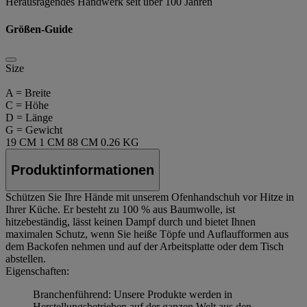
Herausragendes Handwerk seit über 100 Jahren
Größen-Guide
Size
A = Breite
C = Höhe
D = Länge
G = Gewicht
19 CM
1 CM
88 CM
0.26 KG
Produktinformationen
Schützen Sie Ihre Hände mit unserem Ofenhandschuh vor Hitze in
Ihrer Küche. Er besteht zu 100 % aus Baumwolle, ist
hitzebeständig, lässt keinen Dampf durch und bietet Ihnen
maximalen Schutz, wenn Sie heiße Töpfe und Auflaufformen aus
dem Backofen nehmen und auf der Arbeitsplatte oder dem Tisch
abstellen.
Eigenschaften:
Branchenführend: Unsere Produkte werden in
Herstellungsbetrieben auf der ganzen Welt aus den