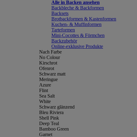
Alle in Backen ansehen
Backbleche & Backformen
Backsets
Brotbackformen & Kastenformen
Kuchen- & Muffinformen
Tarteformen
Mini-Cocottes & Förmchen
Backzubehör
Online-exklusive Produkte
Nach Farbe
No Colour
Kirschrot
Ofenrot
Schwarz matt
Meringue
Azure
Flint
Sea Salt
White
Schwarz glänzend
Bleu Riviera
Shell Pink
Deep Teal
Bamboo Green
Garnet