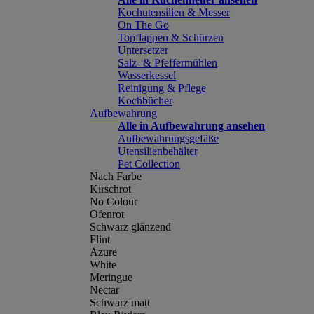
Kochutensilien & Messer
On The Go
Topflappen & Schürzen
Untersetzer
Salz- & Pfeffermühlen
Wasserkessel
Reinigung & Pflege
Kochbücher
Aufbewahrung
Alle in Aufbewahrung ansehen
Aufbewahrungsgefäße
Utensilienbehälter
Pet Collection
Nach Farbe
Kirschrot
No Colour
Ofenrot
Schwarz glänzend
Flint
Azure
White
Meringue
Nectar
Schwarz matt