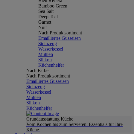
Bleu Riviera
Bamboo Green
Sea Salt
Deep Teal
Garnet
Nuit
Nach Produktsortiment
Emailliertes Gusseisen
Steinzeug
Wasserkessel
Mühlen
Silikon
Küchenhelfer
Nach Farbe
Nach Produktsortiment
Emailliertes Gusseisen
Steinzeug
Wasserkessel
Mühlen
Silikon
Küchenhelfer
Grundausstattung Küche
Vom Kochen bis zum Servieren: Essentials für Ihre
Küche.