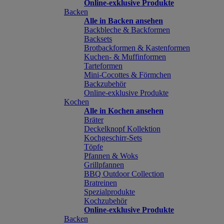
Online-exklusive Produkte
Backen
Alle in Backen ansehen
Backbleche & Backformen
Backsets
Brotbackformen & Kastenformen
Kuchen- & Muffinformen
Tarteformen
Mini-Cocottes & Förmchen
Backzubehör
Online-exklusive Produkte
Kochen
Alle in Kochen ansehen
Bräter
Deckelknopf Kollektion
Kochgeschirr-Sets
Töpfe
Pfannen & Woks
Grillpfannen
BBQ Outdoor Collection
Bratreinen
Spezialprodukte
Kochzubehör
Online-exklusive Produkte
Backen