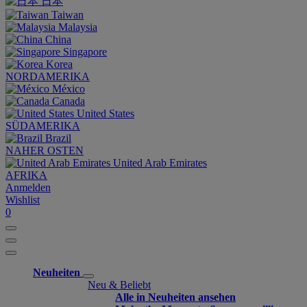
日本
Taiwan
Malaysia
China
Singapore
Korea
NORDAMERIKA
México
Canada
United States
SÜDAMERIKA
Brazil
NAHER OSTEN
United Arab Emirates
AFRIKA
Anmelden
Wishlist
0
Neuheiten
Neu & Beliebt
Alle in Neuheiten ansehen