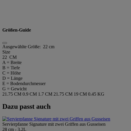
Größen-Guide
Ausgewählte Größe:
22 cm
Size
22 CM
A = Breite
B = Tiefe
C = Höhe
D = Länge
E = Bodendurchmesser
G = Gewicht
21.75 CM
0.9 CM
1.7 CM
21.75 CM
19 CM
0.45 KG
Dazu passt auch
Servierpfanne Signature mit zwei Griffen aus Gusseisen
28 cm - 3.2L