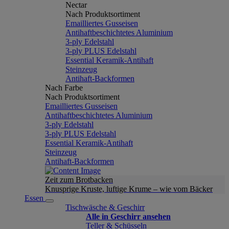
Nectar
Nach Produktsortiment
Emailliertes Gusseisen
Antihaftbeschichtetes Aluminium
3-ply Edelstahl
3-ply PLUS Edelstahl
Essential Keramik-Antihaft
Steinzeug
Antihaft-Backformen
Nach Farbe
Nach Produktsortiment
Emailliertes Gusseisen
Antihaftbeschichtetes Aluminium
3-ply Edelstahl
3-ply PLUS Edelstahl
Essential Keramik-Antihaft
Steinzeug
Antihaft-Backformen
Zeit zum Brotbacken
Knusprige Kruste, luftige Krume – wie vom Bäcker
Essen
Tischwäsche & Geschirr
Alle in Geschirr ansehen
Teller & Schüsseln