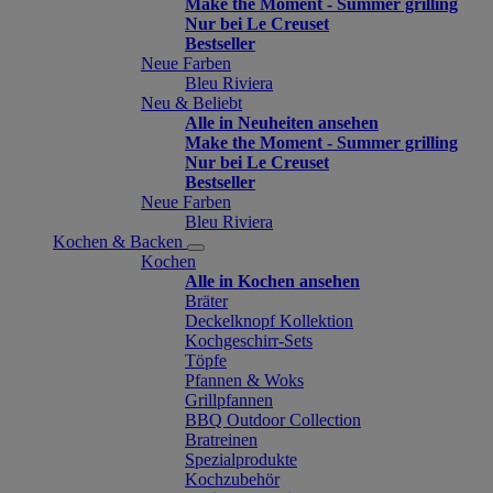
Make the Moment - Summer grilling
Nur bei Le Creuset
Bestseller
Neue Farben
Bleu Riviera
Neu & Beliebt
Alle in Neuheiten ansehen
Make the Moment - Summer grilling
Nur bei Le Creuset
Bestseller
Neue Farben
Bleu Riviera
Kochen & Backen
Kochen
Alle in Kochen ansehen
Bräter
Deckelknopf Kollektion
Kochgeschirr-Sets
Töpfe
Pfannen & Woks
Grillpfannen
BBQ Outdoor Collection
Bratreinen
Spezialprodukte
Kochzubehör