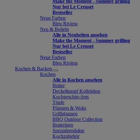
Make the Moment - Summer grilling
Nur bei Le Creuset
Bestseller
Neue Farben
Bleu Riviera
Neu & Beliebt
Alle in Neuheiten ansehen
Make the Moment - Summer grilling
Nur bei Le Creuset
Bestseller
Neue Farben
Bleu Riviera
Kochen & Backen
Kochen
Alle in Kochen ansehen
Bräter
Deckelknopf Kollektion
Kochgeschirr-Sets
Töpfe
Pfannen & Woks
Grillpfannen
BBQ Outdoor Collection
Bratreinen
Spezialprodukte
Kochzubehör