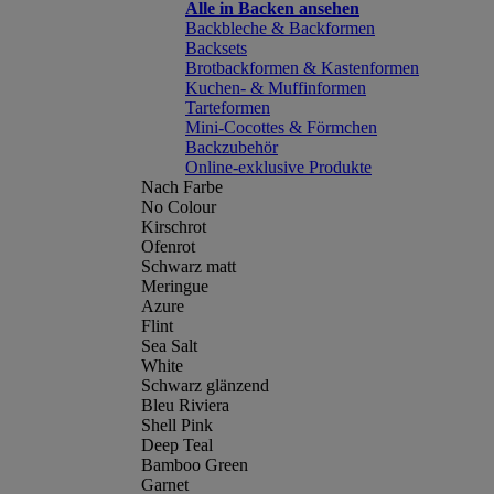
Alle in Backen ansehen
Backbleche & Backformen
Backsets
Brotbackformen & Kastenformen
Kuchen- & Muffinformen
Tarteformen
Mini-Cocottes & Förmchen
Backzubehör
Online-exklusive Produkte
Nach Farbe
No Colour
Kirschrot
Ofenrot
Schwarz matt
Meringue
Azure
Flint
Sea Salt
White
Schwarz glänzend
Bleu Riviera
Shell Pink
Deep Teal
Bamboo Green
Garnet