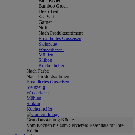
Bleu Riviera
Bamboo Green
Deep Teal
Sea Salt
Garnet
Nuit
Nach Produktsortiment
Emailliertes Gusseisen
Steinzeug
Wasserkessel
Mühlen
Silikon
Küchenhelfer
Nach Farbe
Nach Produktsortiment
Emailliertes Gusseisen
Steinzeug
Wasserkessel
Mühlen
Silikon
Küchenhelfer
Grundausstattung Küche
Vom Kochen bis zum Servieren: Essentials für Ihre
Küche.