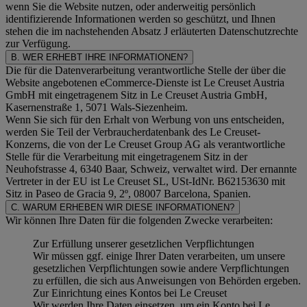
wenn Sie die Website nutzen, oder anderweitig persönlich
identifizierende Informationen werden so geschützt, und Ihnen
stehen die im nachstehenden
Absatz J
erläuterten Datenschutzrechte
zur Verfügung.
B. WER ERHEBT IHRE INFORMATIONEN?
Die für die Datenverarbeitung verantwortliche Stelle der über die
Website angebotenen eCommerce-Dienste ist Le Creuset Austria
GmbH mit eingetragenem Sitz in Le Creuset Austria GmbH,
Kasernenstraße 1, 5071 Wals-Siezenheim.
Wenn Sie sich für den Erhalt von Werbung von uns entscheiden,
werden Sie Teil der Verbraucherdatenbank des Le Creuset-
Konzerns, die von der Le Creuset Group AG als verantwortliche
Stelle für die Verarbeitung mit eingetragenem Sitz in der
Neuhofstrasse 4, 6340 Baar, Schweiz, verwaltet wird. Der ernannte
Vertreter in der EU ist Le Creuset SL, USt-IdNr. B62153630 mit
Sitz in Paseo de Gracia 9, 2º, 08007 Barcelona, Spanien.
C. WARUM ERHEBEN WIR DIESE INFORMATIONEN?
Wir können Ihre Daten für die folgenden Zwecke verarbeiten:
Zur Erfüllung unserer gesetzlichen Verpflichtungen
Wir müssen ggf. einige Ihrer Daten verarbeiten, um unsere
gesetzlichen Verpflichtungen sowie andere Verpflichtungen
zu erfüllen, die sich aus Anweisungen von Behörden ergeben.
Zur Einrichtung eines Kontos bei Le Creuset
Wir werden Ihre Daten einsetzen, um ein Konto bei Le