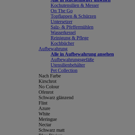
Kochutensilien & Messer
On The Go
Topflappen & Schürzen
Untersetzer
Salz- & Pfeffermühlen
Wasserkessel
Reinigung & Pflege
Kochbücher
Aufbewahrung
Alle in Aufbewahrung ansehen
Aufbewahrungsgefäße
Utensilienbehälter
Pet Collection
Nach Farbe
Kirschrot
No Colour
Ofenrot
Schwarz glänzend
Flint
Azure
White
Meringue
Nectar
Schwarz matt