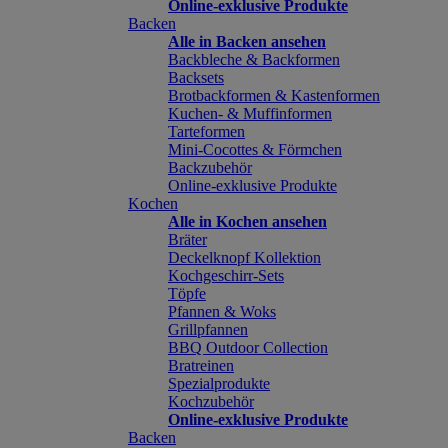
Online-exklusive Produkte
Backen
Alle in Backen ansehen
Backbleche & Backformen
Backsets
Brotbackformen & Kastenformen
Kuchen- & Muffinformen
Tarteformen
Mini-Cocottes & Förmchen
Backzubehör
Online-exklusive Produkte
Kochen
Alle in Kochen ansehen
Bräter
Deckelknopf Kollektion
Kochgeschirr-Sets
Töpfe
Pfannen & Woks
Grillpfannen
BBQ Outdoor Collection
Bratreinen
Spezialprodukte
Kochzubehör
Online-exklusive Produkte
Backen