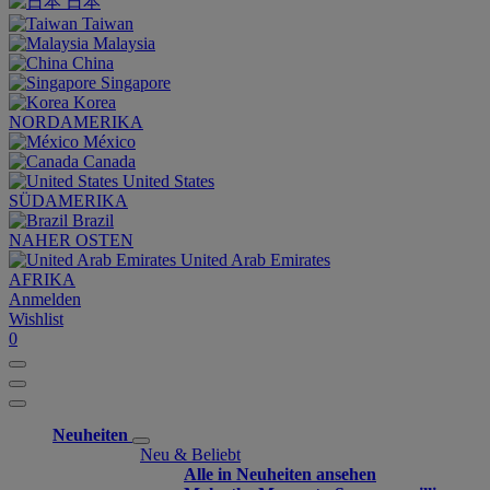
日本
Taiwan
Malaysia
China
Singapore
Korea
NORDAMERIKA
México
Canada
United States
SÜDAMERIKA
Brazil
NAHER OSTEN
United Arab Emirates
AFRIKA
Anmelden
Wishlist
0
Neuheiten
Neu & Beliebt
Alle in Neuheiten ansehen