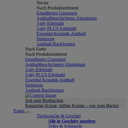
Nectar
Nach Produktsortiment
Emailliertes Gusseisen
Antihaftbeschichtetes Aluminium
3-ply Edelstahl
3-ply PLUS Edelstahl
Essential Keramik-Antihaft
Steinzeug
Antihaft-Backformen
Nach Farbe
Nach Produktsortiment
Emailliertes Gusseisen
Antihaftbeschichtetes Aluminium
3-ply Edelstahl
3-ply PLUS Edelstahl
Essential Keramik-Antihaft
Steinzeug
Antihaft-Backformen
Zeit zum Brotbacken
Knusprige Kruste, luftige Krume – wie vom Bäcker
Essen
Tischwäsche & Geschirr
Alle in Geschirr ansehen
Teller & Schüsseln