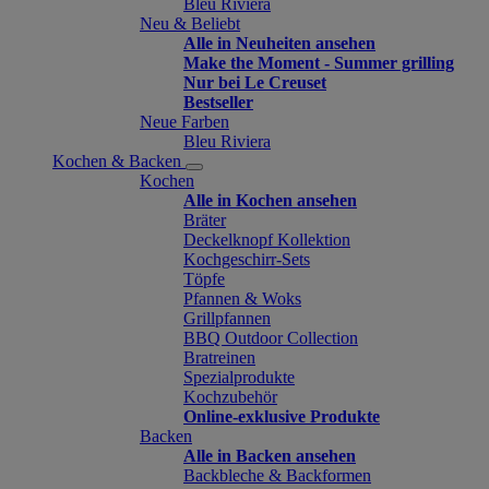
Bleu Riviera
Neu & Beliebt
Alle in Neuheiten ansehen
Make the Moment - Summer grilling
Nur bei Le Creuset
Bestseller
Neue Farben
Bleu Riviera
Kochen & Backen
Kochen
Alle in Kochen ansehen
Bräter
Deckelknopf Kollektion
Kochgeschirr-Sets
Töpfe
Pfannen & Woks
Grillpfannen
BBQ Outdoor Collection
Bratreinen
Spezialprodukte
Kochzubehör
Online-exklusive Produkte
Backen
Alle in Backen ansehen
Backbleche & Backformen