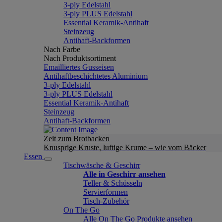
3-ply Edelstahl
3-ply PLUS Edelstahl
Essential Keramik-Antihaft
Steinzeug
Antihaft-Backformen
Nach Farbe
Nach Produktsortiment
Emailliertes Gusseisen
Antihaftbeschichtetes Aluminium
3-ply Edelstahl
3-ply PLUS Edelstahl
Essential Keramik-Antihaft
Steinzeug
Antihaft-Backformen
Zeit zum Brotbacken
Knusprige Kruste, luftige Krume – wie vom Bäcker
Essen
Tischwäsche & Geschirr
Alle in Geschirr ansehen
Teller & Schüsseln
Servierformen
Tisch-Zubehör
On The Go
Alle On The Go Produkte ansehen