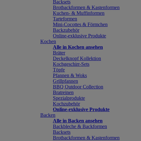
Backsets
Brotbackformen & Kastenformen
Kuchen- & Muffinformen
Tarteformen
Mini-Cocottes & Förmchen
Backzubehör
Online-exklusive Produkte
Kochen
Alle in Kochen ansehen
Bräter
Deckelknopf Kollektion
Kochgeschirr-Sets
Töpfe
Pfannen & Woks
Grillpfannen
BBQ Outdoor Collection
Bratreinen
Spezialprodukte
Kochzubehör
Online-exklusive Produkte
Backen
Alle in Backen ansehen
Backbleche & Backformen
Backsets
Brotbackformen & Kastenformen