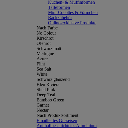
Kuchen- & Muffinformen
Tarteformen
Mini-Cocottes & Förmchen
Backzubehör
Online-exklusive Produkte
Nach Farbe
No Colour
Kirschrot
Ofenrot
Schwarz matt
Meringue
Azure
Flint
Sea Salt
White
Schwarz glänzend
Bleu Riviera
Shell Pink
Deep Teal
Bamboo Green
Garnet
Nectar
Nach Produktsortiment
Emailliertes Gusseisen
Antihaftbeschichtetes Aluminium