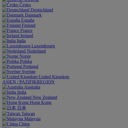
Česko
Deutschland
Danmark
España
Finland
France
Ireland
Italia
Luxembourg
Nederland
Norge
Polska
Portugal
Sverige
United Kingdom
ASIEN / PAZIFIKREGION
Australia
India
New Zealand
Hong Kong
日本
Taiwan
Malaysia
China