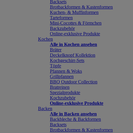
Backsets
Brotbackformen & Kastenformen
Kuchen- & Muffinformen
Tarteformen
Mini-Cocottes & Förmchen
Backzubehör
Online-exklusive Produkte
Kochen
Alle in Kochen ansehen
Bräter
Deckelknopf Kollektion
Kochgeschirr-Sets
Töpfe
Pfannen & Woks
Grillpfannen
BBQ Outdoor Collection
Bratreinen
Spezialprodukte
Kochzubehör
Online-exklusive Produkte
Backen
Alle in Backen ansehen
Backbleche & Backformen
Backsets
Brotbackformen & Kastenformen