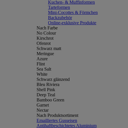
Kuchen- & Muffinformen
Tarteformen
Mini-Cocottes & Förmchen
Backzubehör
Online-exklusive Produkte
Nach Farbe
No Colour
Kirschrot
Ofenrot
Schwarz matt
Meringue
Azure
Flint
Sea Salt
White
Schwarz glänzend
Bleu Riviera
Shell Pink
Deep Teal
Bamboo Green
Garnet
Nectar
Nach Produktsortiment
Emailliertes Gusseisen
Antihaftbeschichtetes Aluminium