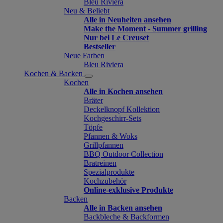
Bleu Riviera
Neu & Beliebt
Alle in Neuheiten ansehen
Make the Moment - Summer grilling
Nur bei Le Creuset
Bestseller
Neue Farben
Bleu Riviera
Kochen & Backen
Kochen
Alle in Kochen ansehen
Bräter
Deckelknopf Kollektion
Kochgeschirr-Sets
Töpfe
Pfannen & Woks
Grillpfannen
BBQ Outdoor Collection
Bratreinen
Spezialprodukte
Kochzubehör
Online-exklusive Produkte
Backen
Alle in Backen ansehen
Backbleche & Backformen