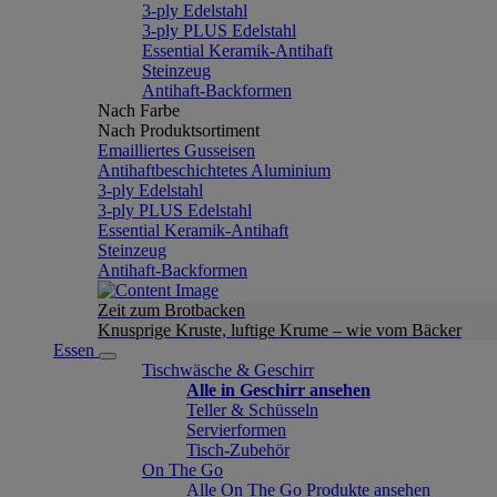
3-ply Edelstahl
3-ply PLUS Edelstahl
Essential Keramik-Antihaft
Steinzeug
Antihaft-Backformen
Nach Farbe
Nach Produktsortiment
Emailliertes Gusseisen
Antihaftbeschichtetes Aluminium
3-ply Edelstahl
3-ply PLUS Edelstahl
Essential Keramik-Antihaft
Steinzeug
Antihaft-Backformen
Zeit zum Brotbacken
Knusprige Kruste, luftige Krume – wie vom Bäcker
Essen
Tischwäsche & Geschirr
Alle in Geschirr ansehen
Teller & Schüsseln
Servierformen
Tisch-Zubehör
On The Go
Alle On The Go Produkte ansehen