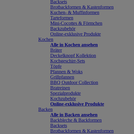
Backsets
Brotbackformen & Kastenformen
Kuchen- & Muffinformen
Tarteformen
Mini-Cocottes & Förmchen
Backzubehör
Online-exklusive Produkte
Kochen
Alle in Kochen ansehen
Bräter
Deckelknopf Kollektion
Kochgeschirr-Sets
Töpfe
Pfannen & Woks
Grillpfannen
BBQ Outdoor Collection
Bratreinen
Spezialprodukte
Kochzubehör
Online-exklusive Produkte
Backen
Alle in Backen ansehen
Backbleche & Backformen
Backsets
Brotbackformen & Kastenformen