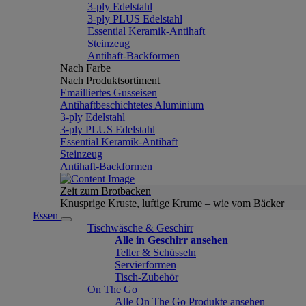
3-ply Edelstahl
3-ply PLUS Edelstahl
Essential Keramik-Antihaft
Steinzeug
Antihaft-Backformen
Nach Farbe
Nach Produktsortiment
Emailliertes Gusseisen
Antihaftbeschichtetes Aluminium
3-ply Edelstahl
3-ply PLUS Edelstahl
Essential Keramik-Antihaft
Steinzeug
Antihaft-Backformen
Zeit zum Brotbacken
Knusprige Kruste, luftige Krume – wie vom Bäcker
Essen
Tischwäsche & Geschirr
Alle in Geschirr ansehen
Teller & Schüsseln
Servierformen
Tisch-Zubehör
On The Go
Alle On The Go Produkte ansehen