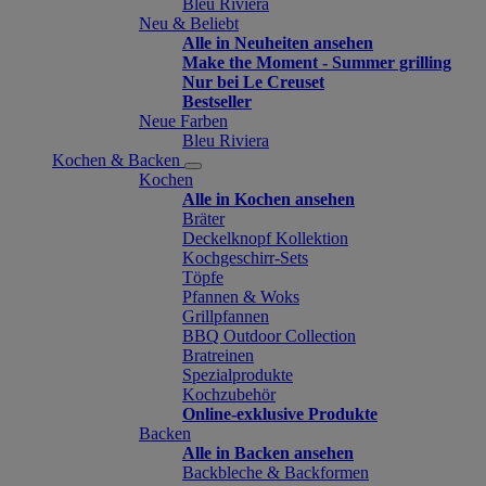
Bleu Riviera
Neu & Beliebt
Alle in Neuheiten ansehen
Make the Moment - Summer grilling
Nur bei Le Creuset
Bestseller
Neue Farben
Bleu Riviera
Kochen & Backen
Kochen
Alle in Kochen ansehen
Bräter
Deckelknopf Kollektion
Kochgeschirr-Sets
Töpfe
Pfannen & Woks
Grillpfannen
BBQ Outdoor Collection
Bratreinen
Spezialprodukte
Kochzubehör
Online-exklusive Produkte
Backen
Alle in Backen ansehen
Backbleche & Backformen