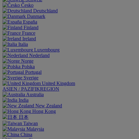
Česko
Deutschland
Danmark
España
Finland
France
Ireland
Italia
Luxembourg
Nederland
Norge
Polska
Portugal
Sverige
United Kingdom
ASIEN / PAZIFIKREGION
Australia
India
New Zealand
Hong Kong
日本
Taiwan
Malaysia
China