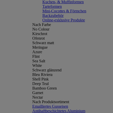
Kuchen- & Muffinformen
Tarteformen
Mini-Cocottes & Förmchen
Backzubehör
Online-exklusive Produkte
Nach Farbe
No Colour
Kirschrot
Ofenrot
Schwarz matt
Meringue
Azure
Flint
Sea Salt
White
Schwarz glänzend
Bleu Riviera
Shell Pink
Deep Teal
Bamboo Green
Garnet
Nectar
Nach Produktsortiment
Emailliertes Gusseisen
Antihaftbeschichtetes Aluminium