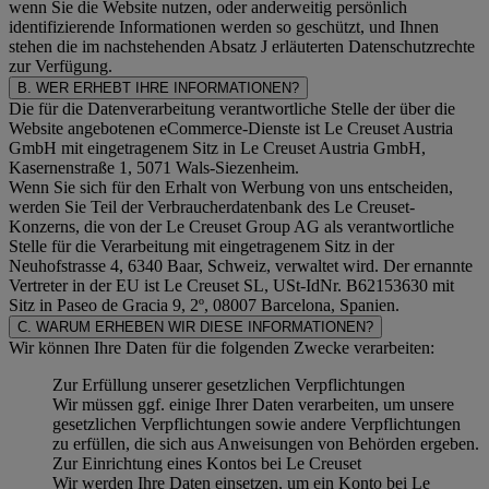
wenn Sie die Website nutzen, oder anderweitig persönlich
identifizierende Informationen werden so geschützt, und Ihnen
stehen die im nachstehenden
Absatz J
erläuterten Datenschutzrechte
zur Verfügung.
B. WER ERHEBT IHRE INFORMATIONEN?
Die für die Datenverarbeitung verantwortliche Stelle der über die
Website angebotenen eCommerce-Dienste ist Le Creuset Austria
GmbH mit eingetragenem Sitz in Le Creuset Austria GmbH,
Kasernenstraße 1, 5071 Wals-Siezenheim.
Wenn Sie sich für den Erhalt von Werbung von uns entscheiden,
werden Sie Teil der Verbraucherdatenbank des Le Creuset-
Konzerns, die von der Le Creuset Group AG als verantwortliche
Stelle für die Verarbeitung mit eingetragenem Sitz in der
Neuhofstrasse 4, 6340 Baar, Schweiz, verwaltet wird. Der ernannte
Vertreter in der EU ist Le Creuset SL, USt-IdNr. B62153630 mit
Sitz in Paseo de Gracia 9, 2º, 08007 Barcelona, Spanien.
C. WARUM ERHEBEN WIR DIESE INFORMATIONEN?
Wir können Ihre Daten für die folgenden Zwecke verarbeiten:
Zur Erfüllung unserer gesetzlichen Verpflichtungen
Wir müssen ggf. einige Ihrer Daten verarbeiten, um unsere
gesetzlichen Verpflichtungen sowie andere Verpflichtungen
zu erfüllen, die sich aus Anweisungen von Behörden ergeben.
Zur Einrichtung eines Kontos bei Le Creuset
Wir werden Ihre Daten einsetzen, um ein Konto bei Le