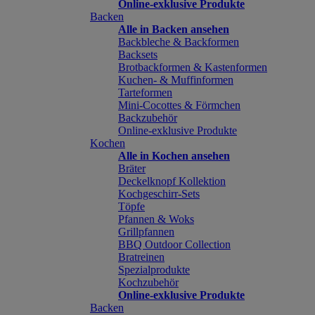
Online-exklusive Produkte
Backen
Alle in Backen ansehen
Backbleche & Backformen
Backsets
Brotbackformen & Kastenformen
Kuchen- & Muffinformen
Tarteformen
Mini-Cocottes & Förmchen
Backzubehör
Online-exklusive Produkte
Kochen
Alle in Kochen ansehen
Bräter
Deckelknopf Kollektion
Kochgeschirr-Sets
Töpfe
Pfannen & Woks
Grillpfannen
BBQ Outdoor Collection
Bratreinen
Spezialprodukte
Kochzubehör
Online-exklusive Produkte
Backen