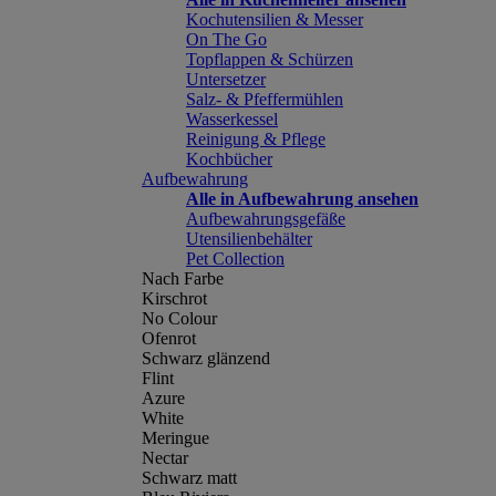
Kochutensilien & Messer
On The Go
Topflappen & Schürzen
Untersetzer
Salz- & Pfeffermühlen
Wasserkessel
Reinigung & Pflege
Kochbücher
Aufbewahrung
Alle in Aufbewahrung ansehen
Aufbewahrungsgefäße
Utensilienbehälter
Pet Collection
Nach Farbe
Kirschrot
No Colour
Ofenrot
Schwarz glänzend
Flint
Azure
White
Meringue
Nectar
Schwarz matt