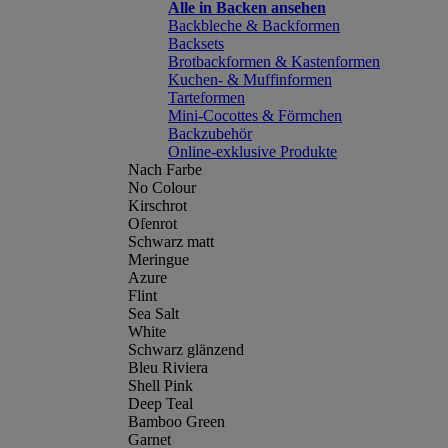
Alle in Backen ansehen
Backbleche & Backformen
Backsets
Brotbackformen & Kastenformen
Kuchen- & Muffinformen
Tarteformen
Mini-Cocottes & Förmchen
Backzubehör
Online-exklusive Produkte
Nach Farbe
No Colour
Kirschrot
Ofenrot
Schwarz matt
Meringue
Azure
Flint
Sea Salt
White
Schwarz glänzend
Bleu Riviera
Shell Pink
Deep Teal
Bamboo Green
Garnet