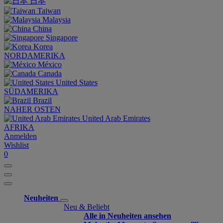
日本
Taiwan
Malaysia
China
Singapore
Korea
NORDAMERIKA
México
Canada
United States
SÜDAMERIKA
Brazil
NAHER OSTEN
United Arab Emirates
AFRIKA
Anmelden
Wishlist
0
Neuheiten
Neu & Beliebt
Alle in Neuheiten ansehen