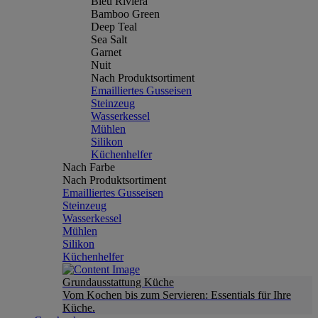
Bleu Riviera
Bamboo Green
Deep Teal
Sea Salt
Garnet
Nuit
Nach Produktsortiment
Emailliertes Gusseisen
Steinzeug
Wasserkessel
Mühlen
Silikon
Küchenhelfer
Nach Farbe
Nach Produktsortiment
Emailliertes Gusseisen
Steinzeug
Wasserkessel
Mühlen
Silikon
Küchenhelfer
Grundausstattung Küche
Vom Kochen bis zum Servieren: Essentials für Ihre
Küche.