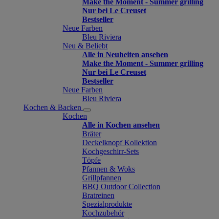
Make the Moment - Summer grilling
Nur bei Le Creuset
Bestseller
Neue Farben
Bleu Riviera
Neu & Beliebt
Alle in Neuheiten ansehen
Make the Moment - Summer grilling
Nur bei Le Creuset
Bestseller
Neue Farben
Bleu Riviera
Kochen & Backen
Kochen
Alle in Kochen ansehen
Bräter
Deckelknopf Kollektion
Kochgeschirr-Sets
Töpfe
Pfannen & Woks
Grillpfannen
BBQ Outdoor Collection
Bratreinen
Spezialprodukte
Kochzubehör