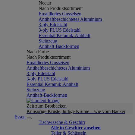
Nectar
Nach Produktsortiment
Emailliertes Gusseisen
Antihaftbeschichtetes Aluminium
3-ply Edelstahl
3-ply PLUS Edelstahl
Essential Keramik-Antihaft
Steinzeug
Antihaft-Backformen
Nach Farbe
Nach Produktsortiment
Emailliertes Gusseisen
Antihaftbeschichtetes Aluminium
3-ply Edelstahl
3-ply PLUS Edelstahl
Essential Keramik-Antihaft
Steinzeug
Antihaft-Backformen
Zeit zum Brotbacken
Knusprige Kruste, luftige Krume – wie vom Bäcker
Essen
Tischwäsche & Geschirr
Alle in Geschirr ansehen
Teller & Schüsseln