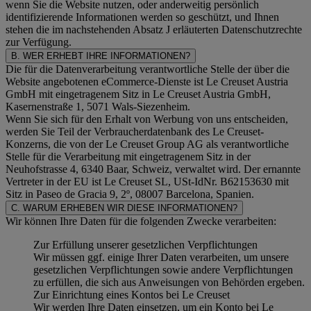
wenn Sie die Website nutzen, oder anderweitig persönlich
identifizierende Informationen werden so geschützt, und Ihnen
stehen die im nachstehenden
Absatz J
erläuterten Datenschutzrechte
zur Verfügung.
B. WER ERHEBT IHRE INFORMATIONEN?
Die für die Datenverarbeitung verantwortliche Stelle der über die
Website angebotenen eCommerce-Dienste ist Le Creuset Austria
GmbH mit eingetragenem Sitz in Le Creuset Austria GmbH,
Kasernenstraße 1, 5071 Wals-Siezenheim.
Wenn Sie sich für den Erhalt von Werbung von uns entscheiden,
werden Sie Teil der Verbraucherdatenbank des Le Creuset-
Konzerns, die von der Le Creuset Group AG als verantwortliche
Stelle für die Verarbeitung mit eingetragenem Sitz in der
Neuhofstrasse 4, 6340 Baar, Schweiz, verwaltet wird. Der ernannte
Vertreter in der EU ist Le Creuset SL, USt-IdNr. B62153630 mit
Sitz in Paseo de Gracia 9, 2º, 08007 Barcelona, Spanien.
C. WARUM ERHEBEN WIR DIESE INFORMATIONEN?
Wir können Ihre Daten für die folgenden Zwecke verarbeiten:
Zur Erfüllung unserer gesetzlichen Verpflichtungen
Wir müssen ggf. einige Ihrer Daten verarbeiten, um unsere
gesetzlichen Verpflichtungen sowie andere Verpflichtungen
zu erfüllen, die sich aus Anweisungen von Behörden ergeben.
Zur Einrichtung eines Kontos bei Le Creuset
Wir werden Ihre Daten einsetzen, um ein Konto bei Le