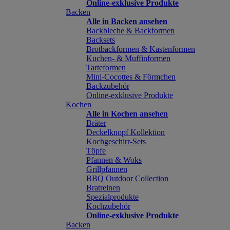
Online-exklusive Produkte
Backen
Alle in Backen ansehen
Backbleche & Backformen
Backsets
Brotbackformen & Kastenformen
Kuchen- & Muffinformen
Tarteformen
Mini-Cocottes & Förmchen
Backzubehör
Online-exklusive Produkte
Kochen
Alle in Kochen ansehen
Bräter
Deckelknopf Kollektion
Kochgeschirr-Sets
Töpfe
Pfannen & Woks
Grillpfannen
BBQ Outdoor Collection
Bratreinen
Spezialprodukte
Kochzubehör
Online-exklusive Produkte
Backen