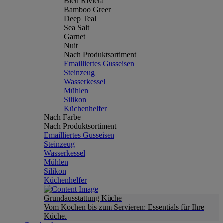
Bleu Riviera
Bamboo Green
Deep Teal
Sea Salt
Garnet
Nuit
Nach Produktsortiment
Emailliertes Gusseisen
Steinzeug
Wasserkessel
Mühlen
Silikon
Küchenhelfer
Nach Farbe
Nach Produktsortiment
Emailliertes Gusseisen
Steinzeug
Wasserkessel
Mühlen
Silikon
Küchenhelfer
Grundausstattung Küche
Vom Kochen bis zum Servieren: Essentials für Ihre
Küche.