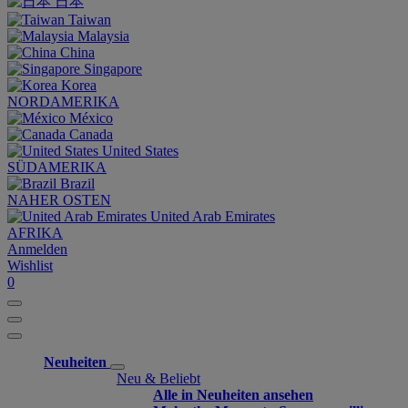
日本
Taiwan
Malaysia
China
Singapore
Korea
NORDAMERIKA
México
Canada
United States
SÜDAMERIKA
Brazil
NAHER OSTEN
United Arab Emirates
AFRIKA
Anmelden
Wishlist
0
Neuheiten
Neu & Beliebt
Alle in Neuheiten ansehen