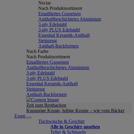
Nectar
Nach Produktsortiment
Emailliertes Gusseisen
Antihaftbeschichtetes Aluminium
3-ply Edelstahl
3-ply PLUS Edelstahl
Essential Keramik-Antihaft
Steinzeug
Antihaft-Backformen
Nach Farbe
Nach Produktsortiment
Emailliertes Gusseisen
Antihaftbeschichtetes Aluminium
3-ply Edelstahl
3-ply PLUS Edelstahl
Essential Keramik-Antihaft
Steinzeug
Antihaft-Backformen
Zeit zum Brotbacken
Knusprige Kruste, luftige Krume – wie vom Bäcker
Essen
Tischwäsche & Geschirr
Alle in Geschirr ansehen
Teller & Schüsseln