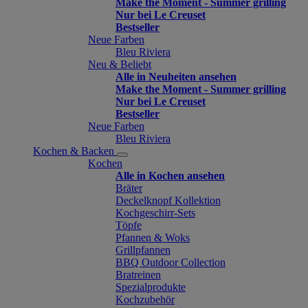
Make the Moment - Summer grilling
Nur bei Le Creuset
Bestseller
Neue Farben
Bleu Riviera
Neu & Beliebt
Alle in Neuheiten ansehen
Make the Moment - Summer grilling
Nur bei Le Creuset
Bestseller
Neue Farben
Bleu Riviera
Kochen & Backen
Kochen
Alle in Kochen ansehen
Bräter
Deckelknopf Kollektion
Kochgeschirr-Sets
Töpfe
Pfannen & Woks
Grillpfannen
BBQ Outdoor Collection
Bratreinen
Spezialprodukte
Kochzubehör