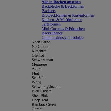
Alle in Backen ansehen
Backbleche & Backformen
Backsets
Brotbackformen & Kastenformen
Kuchen- & Muffinformen
Tarteformen
Mini-Cocottes & Förmchen
Backzubehör
Online-exklusive Produkte
Nach Farbe
No Colour
Kirschrot
Ofenrot
Schwarz matt
Meringue
Azure
Flint
Sea Salt
White
Schwarz glänzend
Bleu Riviera
Shell Pink
Deep Teal
Bamboo Green
Garnet