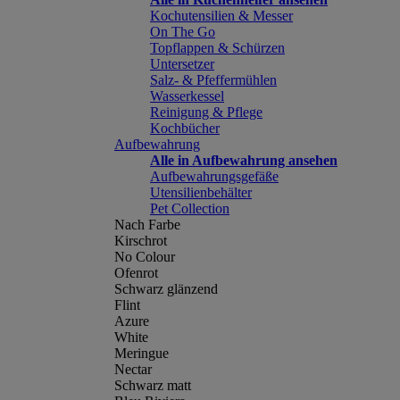
Kochutensilien & Messer
On The Go
Topflappen & Schürzen
Untersetzer
Salz- & Pfeffermühlen
Wasserkessel
Reinigung & Pflege
Kochbücher
Aufbewahrung
Alle in Aufbewahrung ansehen
Aufbewahrungsgefäße
Utensilienbehälter
Pet Collection
Nach Farbe
Kirschrot
No Colour
Ofenrot
Schwarz glänzend
Flint
Azure
White
Meringue
Nectar
Schwarz matt