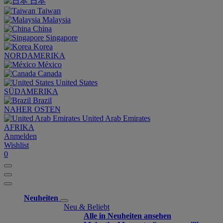
日本
Taiwan
Malaysia
China
Singapore
Korea
NORDAMERIKA
México
Canada
United States
SÜDAMERIKA
Brazil
NAHER OSTEN
United Arab Emirates
AFRIKA
Anmelden
Wishlist
0
Neuheiten
Neu & Beliebt
Alle in Neuheiten ansehen