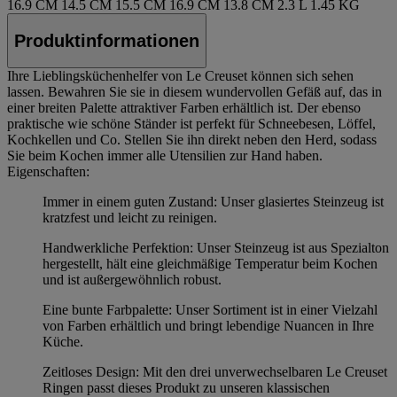
16.9 CM
14.5 CM
15.5 CM
16.9 CM
13.8 CM
2.3 L
1.45 KG
Produktinformationen
Ihre Lieblingsküchenhelfer von Le Creuset können sich sehen
lassen. Bewahren Sie sie in diesem wundervollen Gefäß auf, das in
einer breiten Palette attraktiver Farben erhältlich ist. Der ebenso
praktische wie schöne Ständer ist perfekt für Schneebesen, Löffel,
Kochkellen und Co. Stellen Sie ihn direkt neben den Herd, sodass
Sie beim Kochen immer alle Utensilien zur Hand haben.
Eigenschaften:
Immer in einem guten Zustand: Unser glasiertes Steinzeug ist
kratzfest und leicht zu reinigen.
Handwerkliche Perfektion: Unser Steinzeug ist aus Spezialton
hergestellt, hält eine gleichmäßige Temperatur beim Kochen
und ist außergewöhnlich robust.
Eine bunte Farbpalette: Unser Sortiment ist in einer Vielzahl
von Farben erhältlich und bringt lebendige Nuancen in Ihre
Küche.
Zeitloses Design: Mit den drei unverwechselbaren Le Creuset
Ringen passt dieses Produkt zu unseren klassischen