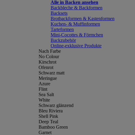
Alle in Backen ansehen
Backbleche & Backformen
Backsets
Brotbackformen & Kastenformen
Kuchen- & Muffinformen
Tarteformen
Mini-Cocottes & Förmchen
Backzubehör
Online-exklusive Produkte
Nach Farbe
No Colour
Kirschrot
Ofenrot
Schwarz matt
Meringue
Azure
Flint
Sea Salt
White
Schwarz glänzend
Bleu Riviera
Shell Pink
Deep Teal
Bamboo Green
Garnet