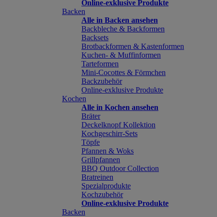
Online-exklusive Produkte
Backen
Alle in Backen ansehen
Backbleche & Backformen
Backsets
Brotbackformen & Kastenformen
Kuchen- & Muffinformen
Tarteformen
Mini-Cocottes & Förmchen
Backzubehör
Online-exklusive Produkte
Kochen
Alle in Kochen ansehen
Bräter
Deckelknopf Kollektion
Kochgeschirr-Sets
Töpfe
Pfannen & Woks
Grillpfannen
BBQ Outdoor Collection
Bratreinen
Spezialprodukte
Kochzubehör
Online-exklusive Produkte
Backen