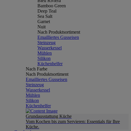
Bleu Riviera
Bamboo Green
Deep Teal
Sea Salt
Garnet
Nuit
Nach Produktsortiment
Emailliertes Gusseisen
Steinzeug
Wasserkessel
Mühlen
Silikon
Küchenhelfer
Nach Farbe
Nach Produktsortiment
Emailliertes Gusseisen
Steinzeug
Wasserkessel
Mühlen
Silikon
Küchenhelfer
Grundausstattung Küche
Vom Kochen bis zum Servieren: Essentials für Ihre
Küche.