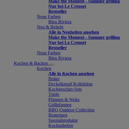
Make the Moment - Summer grilling
Nur bei Le Creuset
Bestseller
Neue Farben
Bleu Riviera
Neu & Beliebt
Alle in Neuheiten ansehen
Make the Moment - Summer grilling
Nur bei Le Creuset
Bestseller
Neue Farben
Bleu Riviera
Kochen & Backen
Kochen
Alle in Kochen ansehen
Bräter
Deckelknopf Kollektion
Kochgeschirr-Sets
Töpfe
Pfannen & Woks
Grillpfannen
BBQ Outdoor Collection
Bratreinen
Spezialprodukte
Kochzubehör