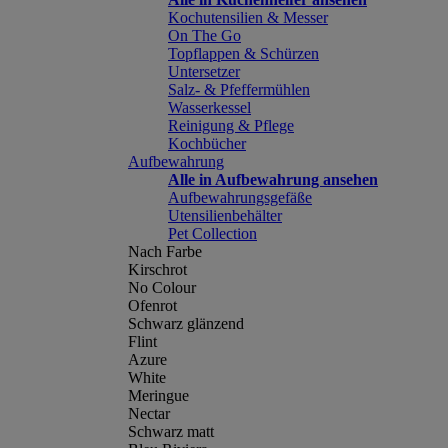
Kochutensilien & Messer
On The Go
Topflappen & Schürzen
Untersetzer
Salz- & Pfeffermühlen
Wasserkessel
Reinigung & Pflege
Kochbücher
Aufbewahrung
Alle in Aufbewahrung ansehen
Aufbewahrungsgefäße
Utensilienbehälter
Pet Collection
Nach Farbe
Kirschrot
No Colour
Ofenrot
Schwarz glänzend
Flint
Azure
White
Meringue
Nectar
Schwarz matt