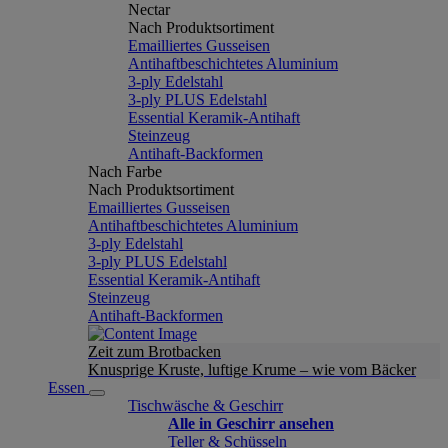
Nectar
Nach Produktsortiment
Emailliertes Gusseisen
Antihaftbeschichtetes Aluminium
3-ply Edelstahl
3-ply PLUS Edelstahl
Essential Keramik-Antihaft
Steinzeug
Antihaft-Backformen
Nach Farbe
Nach Produktsortiment
Emailliertes Gusseisen
Antihaftbeschichtetes Aluminium
3-ply Edelstahl
3-ply PLUS Edelstahl
Essential Keramik-Antihaft
Steinzeug
Antihaft-Backformen
Zeit zum Brotbacken
Knusprige Kruste, luftige Krume – wie vom Bäcker
Essen
Tischwäsche & Geschirr
Alle in Geschirr ansehen
Teller & Schüsseln