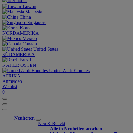
日本
Taiwan
Malaysia
China
Singapore
Korea
NORDAMERIKA
México
Canada
United States
SÜDAMERIKA
Brazil
NAHER OSTEN
United Arab Emirates
AFRIKA
Anmelden
Wishlist
0
Neuheiten
Neu & Beliebt
Alle in Neuheiten ansehen