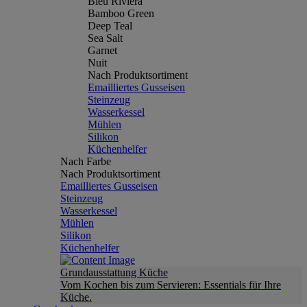
Bleu Riviera
Bamboo Green
Deep Teal
Sea Salt
Garnet
Nuit
Nach Produktsortiment
Emailliertes Gusseisen
Steinzeug
Wasserkessel
Mühlen
Silikon
Küchenhelfer
Nach Farbe
Nach Produktsortiment
Emailliertes Gusseisen
Steinzeug
Wasserkessel
Mühlen
Silikon
Küchenhelfer
Grundausstattung Küche
Vom Kochen bis zum Servieren: Essentials für Ihre
Küche.