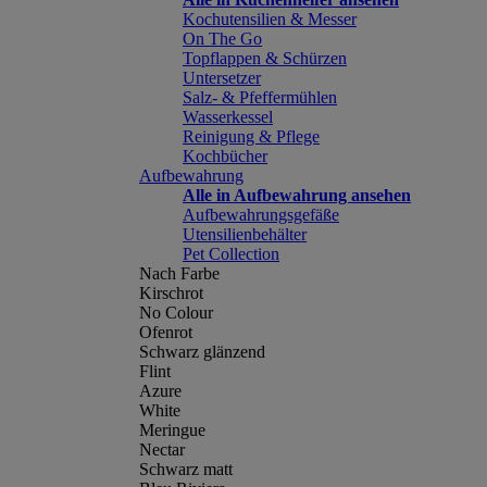
Kochutensilien & Messer
On The Go
Topflappen & Schürzen
Untersetzer
Salz- & Pfeffermühlen
Wasserkessel
Reinigung & Pflege
Kochbücher
Aufbewahrung
Alle in Aufbewahrung ansehen
Aufbewahrungsgefäße
Utensilienbehälter
Pet Collection
Nach Farbe
Kirschrot
No Colour
Ofenrot
Schwarz glänzend
Flint
Azure
White
Meringue
Nectar
Schwarz matt