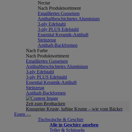
Nectar
Nach Produktsortiment
Emailliertes Gusseisen
Antihaftbeschichtetes Aluminium
3-ply Edelstahl
3-ply PLUS Edelstahl
Essential Keramik-Antihaft
Steinzeug
Antihaft-Backformen
Nach Farbe
Nach Produktsortiment
Emailliertes Gusseisen
Antihaftbeschichtetes Aluminium
3-ply Edelstahl
3-ply PLUS Edelstahl
Essential Keramik-Antihaft
Steinzeug
Antihaft-Backformen
Zeit zum Brotbacken
Knusprige Kruste, luftige Krume – wie vom Bäcker
Essen
Tischwäsche & Geschirr
Alle in Geschirr ansehen
Teller & Schüsseln