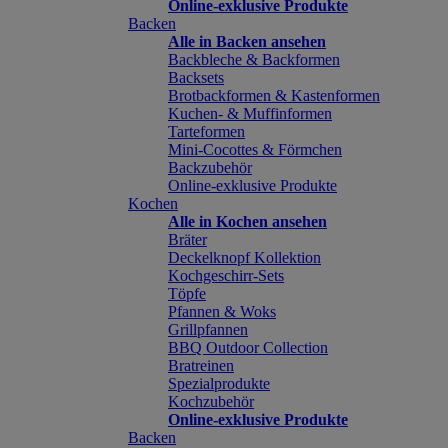
Online-exklusive Produkte
Backen
Alle in Backen ansehen
Backbleche & Backformen
Backsets
Brotbackformen & Kastenformen
Kuchen- & Muffinformen
Tarteformen
Mini-Cocottes & Förmchen
Backzubehör
Online-exklusive Produkte
Kochen
Alle in Kochen ansehen
Bräter
Deckelknopf Kollektion
Kochgeschirr-Sets
Töpfe
Pfannen & Woks
Grillpfannen
BBQ Outdoor Collection
Bratreinen
Spezialprodukte
Kochzubehör
Online-exklusive Produkte
Backen