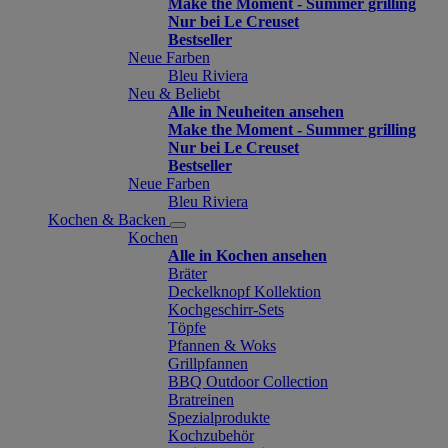
Make the Moment - Summer grilling
Nur bei Le Creuset
Bestseller
Neue Farben
Bleu Riviera
Neu & Beliebt
Alle in Neuheiten ansehen
Make the Moment - Summer grilling
Nur bei Le Creuset
Bestseller
Neue Farben
Bleu Riviera
Kochen & Backen
Kochen
Alle in Kochen ansehen
Bräter
Deckelknopf Kollektion
Kochgeschirr-Sets
Töpfe
Pfannen & Woks
Grillpfannen
BBQ Outdoor Collection
Bratreinen
Spezialprodukte
Kochzubehör