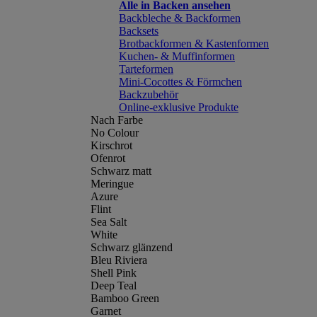
Alle in Backen ansehen
Backbleche & Backformen
Backsets
Brotbackformen & Kastenformen
Kuchen- & Muffinformen
Tarteformen
Mini-Cocottes & Förmchen
Backzubehör
Online-exklusive Produkte
Nach Farbe
No Colour
Kirschrot
Ofenrot
Schwarz matt
Meringue
Azure
Flint
Sea Salt
White
Schwarz glänzend
Bleu Riviera
Shell Pink
Deep Teal
Bamboo Green
Garnet