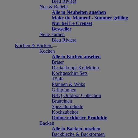
Bleu Riviera
Neu & Beliebt
Alle in Neuheiten ansehen
Make the Moment - Summer grilling
Nur bei Le Creuset
Bestseller
Neue Farben
Bleu Riviera
Kochen & Backen
Kochen
Alle in Kochen ansehen
Bräter
Deckelknopf Kollektion
Kochgeschirr-Sets
Töpfe
Pfannen & Woks
Grillpfannen
BBQ Outdoor Collection
Bratreinen
Spezialprodukte
Kochzubehör
Online-exklusive Produkte
Backen
Alle in Backen ansehen
Backbleche & Backformen