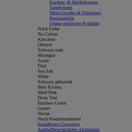
Kuchen- & Muffinformen
Tarteformen
Mini-Cocottes & Förmchen
Backzubehör
Online-exklusive Produkte
Nach Farbe
No Colour
Kirschrot
Ofenrot
Schwarz matt
Meringue
Azure
Flint
Sea Salt
White
Schwarz glänzend
Bleu Riviera
Shell Pink
Deep Teal
Bamboo Green
Garnet
Nectar
Nach Produktsortiment
Emailliertes Gusseisen
Antihaftbeschichtetes Aluminium