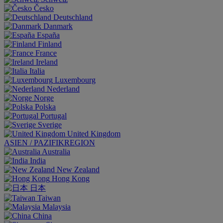
Česko
Deutschland
Danmark
España
Finland
France
Ireland
Italia
Luxembourg
Nederland
Norge
Polska
Portugal
Sverige
United Kingdom
ASIEN / PAZIFIKREGION
Australia
India
New Zealand
Hong Kong
日本
Taiwan
Malaysia
China