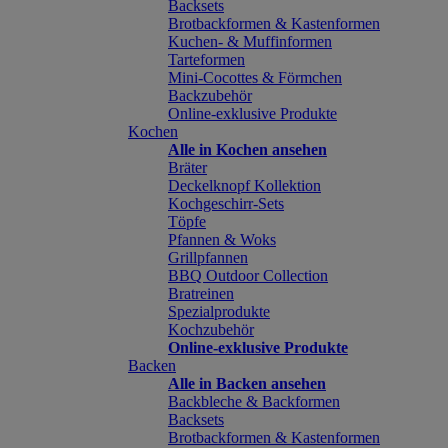
Backsets
Brotbackformen & Kastenformen
Kuchen- & Muffinformen
Tarteformen
Mini-Cocottes & Förmchen
Backzubehör
Online-exklusive Produkte
Kochen
Alle in Kochen ansehen
Bräter
Deckelknopf Kollektion
Kochgeschirr-Sets
Töpfe
Pfannen & Woks
Grillpfannen
BBQ Outdoor Collection
Bratreinen
Spezialprodukte
Kochzubehör
Online-exklusive Produkte
Backen
Alle in Backen ansehen
Backbleche & Backformen
Backsets
Brotbackformen & Kastenformen