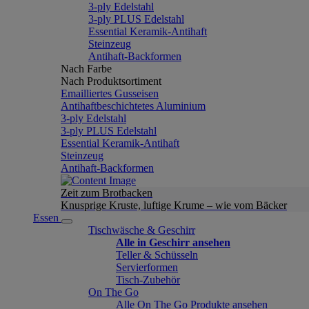
3-ply Edelstahl
3-ply PLUS Edelstahl
Essential Keramik-Antihaft
Steinzeug
Antihaft-Backformen
Nach Farbe
Nach Produktsortiment
Emailliertes Gusseisen
Antihaftbeschichtetes Aluminium
3-ply Edelstahl
3-ply PLUS Edelstahl
Essential Keramik-Antihaft
Steinzeug
Antihaft-Backformen
Zeit zum Brotbacken
Knusprige Kruste, luftige Krume – wie vom Bäcker
Essen
Tischwäsche & Geschirr
Alle in Geschirr ansehen
Teller & Schüsseln
Servierformen
Tisch-Zubehör
On The Go
Alle On The Go Produkte ansehen