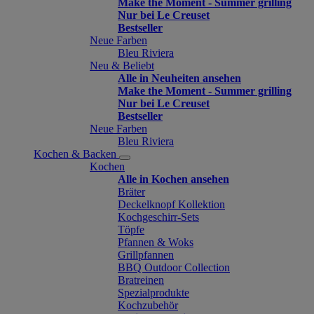
Make the Moment - Summer grilling
Nur bei Le Creuset
Bestseller
Neue Farben
Bleu Riviera
Neu & Beliebt
Alle in Neuheiten ansehen
Make the Moment - Summer grilling
Nur bei Le Creuset
Bestseller
Neue Farben
Bleu Riviera
Kochen & Backen
Kochen
Alle in Kochen ansehen
Bräter
Deckelknopf Kollektion
Kochgeschirr-Sets
Töpfe
Pfannen & Woks
Grillpfannen
BBQ Outdoor Collection
Bratreinen
Spezialprodukte
Kochzubehör