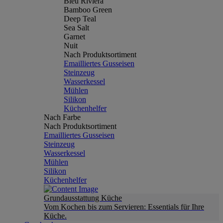
Bleu Riviera
Bamboo Green
Deep Teal
Sea Salt
Garnet
Nuit
Nach Produktsortiment
Emailliertes Gusseisen
Steinzeug
Wasserkessel
Mühlen
Silikon
Küchenhelfer
Nach Farbe
Nach Produktsortiment
Emailliertes Gusseisen
Steinzeug
Wasserkessel
Mühlen
Silikon
Küchenhelfer
Grundausstattung Küche
Vom Kochen bis zum Servieren: Essentials für Ihre
Küche.