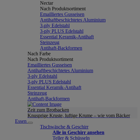
Nectar
Nach Produktsortiment
Emailliertes Gusseisen
Antihaftbeschichtetes Aluminium
3-ply Edelstahl
3-ply PLUS Edelstahl
Essential Keramik-Antihaft
Steinzeug
Antihaft-Backformen
Nach Farbe
Nach Produktsortiment
Emailliertes Gusseisen
Antihaftbeschichtetes Aluminium
3-ply Edelstahl
3-ply PLUS Edelstahl
Essential Keramik-Antihaft
Steinzeug
Antihaft-Backformen
Zeit zum Brotbacken
Knusprige Kruste, luftige Krume – wie vom Bäcker
Essen
Tischwäsche & Geschirr
Alle in Geschirr ansehen
Teller & Schüsseln