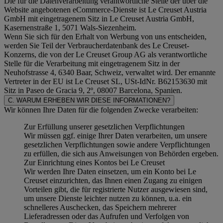
Die für die Datenverarbeitung verantwortliche Stelle der über die
Website angebotenen eCommerce-Dienste ist Le Creuset Austria
GmbH mit eingetragenem Sitz in Le Creuset Austria GmbH,
Kasernenstraße 1, 5071 Wals-Siezenheim.
Wenn Sie sich für den Erhalt von Werbung von uns entscheiden,
werden Sie Teil der Verbraucherdatenbank des Le Creuset-
Konzerns, die von der Le Creuset Group AG als verantwortliche
Stelle für die Verarbeitung mit eingetragenem Sitz in der
Neuhofstrasse 4, 6340 Baar, Schweiz, verwaltet wird. Der ernannte
Vertreter in der EU ist Le Creuset SL, USt-IdNr. B62153630 mit
Sitz in Paseo de Gracia 9, 2º, 08007 Barcelona, Spanien.
C. WARUM ERHEBEN WIR DIESE INFORMATIONEN?
Wir können Ihre Daten für die folgenden Zwecke verarbeiten:
Zur Erfüllung unserer gesetzlichen Verpflichtungen
Wir müssen ggf. einige Ihrer Daten verarbeiten, um unsere
gesetzlichen Verpflichtungen sowie andere Verpflichtungen
zu erfüllen, die sich aus Anweisungen von Behörden ergeben.
Zur Einrichtung eines Kontos bei Le Creuset
Wir werden Ihre Daten einsetzen, um ein Konto bei Le
Creuset einzurichten, das Ihnen einen Zugang zu einigen
Vorteilen gibt, die für registrierte Nutzer ausgewiesen sind,
um unsere Dienste leichter nutzen zu können, u.a. ein
schnelleres Auschecken, das Speichern mehrerer
Lieferadressen oder das Aufrufen und Verfolgen von