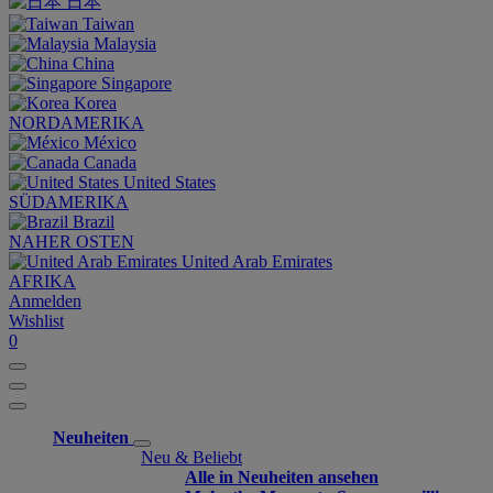
日本
Taiwan
Malaysia
China
Singapore
Korea
NORDAMERIKA
México
Canada
United States
SÜDAMERIKA
Brazil
NAHER OSTEN
United Arab Emirates
AFRIKA
Anmelden
Wishlist
0
Neuheiten
Neu & Beliebt
Alle in Neuheiten ansehen