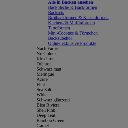
Alle in Backen ansehen
Backbleche & Backformen
Backsets
Brotbackformen & Kastenformen
Kuchen- & Muffinformen
Tarteformen
Mini-Cocottes & Förmchen
Backzubehör
Online-exklusive Produkte
Nach Farbe
No Colour
Kirschrot
Ofenrot
Schwarz matt
Meringue
Azure
Flint
Sea Salt
White
Schwarz glänzend
Bleu Riviera
Shell Pink
Deep Teal
Bamboo Green
Garnet