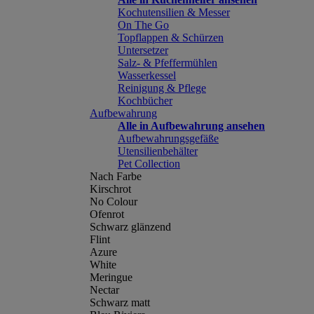
Kochutensilien & Messer
On The Go
Topflappen & Schürzen
Untersetzer
Salz- & Pfeffermühlen
Wasserkessel
Reinigung & Pflege
Kochbücher
Aufbewahrung
Alle in Aufbewahrung ansehen
Aufbewahrungsgefäße
Utensilienbehälter
Pet Collection
Nach Farbe
Kirschrot
No Colour
Ofenrot
Schwarz glänzend
Flint
Azure
White
Meringue
Nectar
Schwarz matt