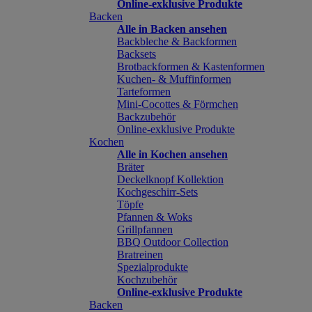
Online-exklusive Produkte
Backen
Alle in Backen ansehen
Backbleche & Backformen
Backsets
Brotbackformen & Kastenformen
Kuchen- & Muffinformen
Tarteformen
Mini-Cocottes & Förmchen
Backzubehör
Online-exklusive Produkte
Kochen
Alle in Kochen ansehen
Bräter
Deckelknopf Kollektion
Kochgeschirr-Sets
Töpfe
Pfannen & Woks
Grillpfannen
BBQ Outdoor Collection
Bratreinen
Spezialprodukte
Kochzubehör
Online-exklusive Produkte
Backen