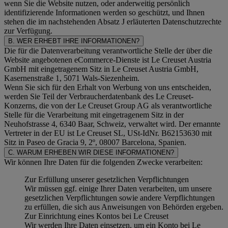
wenn Sie die Website nutzen, oder anderweitig persönlich
identifizierende Informationen werden so geschützt, und Ihnen
stehen die im nachstehenden
Absatz J
erläuterten Datenschutzrechte
zur Verfügung.
B. WER ERHEBT IHRE INFORMATIONEN?
Die für die Datenverarbeitung verantwortliche Stelle der über die
Website angebotenen eCommerce-Dienste ist Le Creuset Austria
GmbH mit eingetragenem Sitz in Le Creuset Austria GmbH,
Kasernenstraße 1, 5071 Wals-Siezenheim.
Wenn Sie sich für den Erhalt von Werbung von uns entscheiden,
werden Sie Teil der Verbraucherdatenbank des Le Creuset-
Konzerns, die von der Le Creuset Group AG als verantwortliche
Stelle für die Verarbeitung mit eingetragenem Sitz in der
Neuhofstrasse 4, 6340 Baar, Schweiz, verwaltet wird. Der ernannte
Vertreter in der EU ist Le Creuset SL, USt-IdNr. B62153630 mit
Sitz in Paseo de Gracia 9, 2º, 08007 Barcelona, Spanien.
C. WARUM ERHEBEN WIR DIESE INFORMATIONEN?
Wir können Ihre Daten für die folgenden Zwecke verarbeiten:
Zur Erfüllung unserer gesetzlichen Verpflichtungen
Wir müssen ggf. einige Ihrer Daten verarbeiten, um unsere
gesetzlichen Verpflichtungen sowie andere Verpflichtungen
zu erfüllen, die sich aus Anweisungen von Behörden ergeben.
Zur Einrichtung eines Kontos bei Le Creuset
Wir werden Ihre Daten einsetzen, um ein Konto bei Le