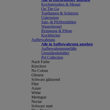
Kochutensilien & Messer
On The Go
Topflappen & Schürzen
Untersetzer
Salz- & Pfeffermühlen
Wasserkessel
Reinigung & Pflege
Kochbücher
Aufbewahrung
Alle in Aufbewahrung ansehen
Aufbewahrungsgefäße
Utensilienbehälter
Pet Collection
Nach Farbe
Kirschrot
No Colour
Ofenrot
Schwarz glänzend
Flint
Azure
White
Meringue
Nectar
Schwarz matt