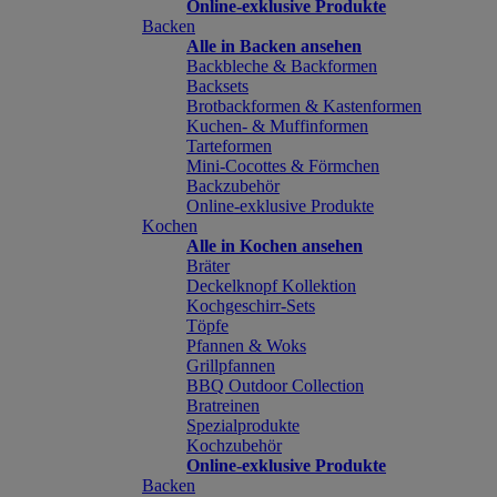
Online-exklusive Produkte
Backen
Alle in Backen ansehen
Backbleche & Backformen
Backsets
Brotbackformen & Kastenformen
Kuchen- & Muffinformen
Tarteformen
Mini-Cocottes & Förmchen
Backzubehör
Online-exklusive Produkte
Kochen
Alle in Kochen ansehen
Bräter
Deckelknopf Kollektion
Kochgeschirr-Sets
Töpfe
Pfannen & Woks
Grillpfannen
BBQ Outdoor Collection
Bratreinen
Spezialprodukte
Kochzubehör
Online-exklusive Produkte
Backen