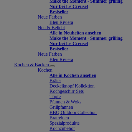
Make the Moment - Summer grilling
Nur bei Le Creuset
Bestseller
Neue Farben
Bleu Riviera
Neu & Beliebt
Alle in Neuheiten ansehen
Make the Moment - Summer grilling
Nur bei Le Creuset
Bestseller
Neue Farben
Bleu Riviera
Kochen & Backen
Kochen
Alle in Kochen ansehen
Bräter
Deckelknopf Kollektion
Kochgeschirr-Sets
Töpfe
Pfannen & Woks
Grillpfannen
BBQ Outdoor Collection
Bratreinen
Spezialprodukte
Kochzubehör