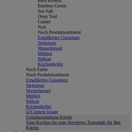
Bleu Riviera
Bamboo Green
Sea Salt
Deep Teal
Garnet
Nuit
Nach Produktsortiment
Emailliertes Gusseisen
Steinzeug
Wasserkessel
Mühlen
Silikon
Küchenhelfer
Nach Farbe
Nach Produktsortiment
Emailliertes Gusseisen
Steinzeug
Wasserkessel
Mühlen
Silikon
Küchenhelfer
Grundausstattung Küche
Vom Kochen bis zum Servieren: Essentials für Ihre
Küche.