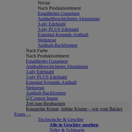
Nectar
Nach Produktsortiment
Emailliertes Gusseisen
Antihaftbeschichtetes Aluminium
3-ply Edelstahl
3-ply PLUS Edelstahl
Essential Keramik-Antihaft
Steinzeug
Antihaft-Backformen
Nach Farbe
Nach Produktsortiment
Emailliertes Gusseisen
Antihaftbeschichtetes Aluminium
3-ply Edelstahl
3-ply PLUS Edelstahl
Essential Keramik-Antihaft
Steinzeug
Antihaft-Backformen
Zeit zum Brotbacken
Knusprige Kruste, luftige Krume – wie vom Bäcker
Essen
Tischwäsche & Geschirr
Alle in Geschirr ansehen
Teller & Schüsseln