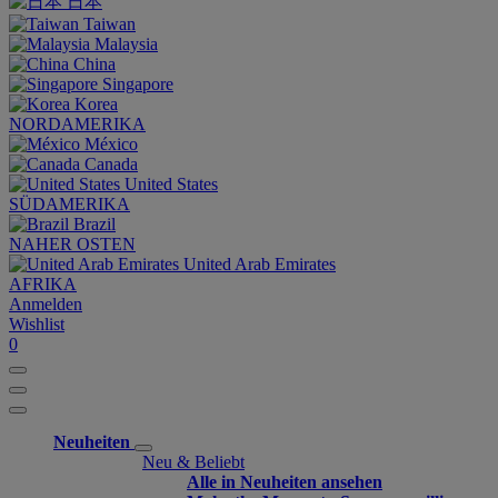
日本
Taiwan
Malaysia
China
Singapore
Korea
NORDAMERIKA
México
Canada
United States
SÜDAMERIKA
Brazil
NAHER OSTEN
United Arab Emirates
AFRIKA
Anmelden
Wishlist
0
Neuheiten
Neu & Beliebt
Alle in Neuheiten ansehen