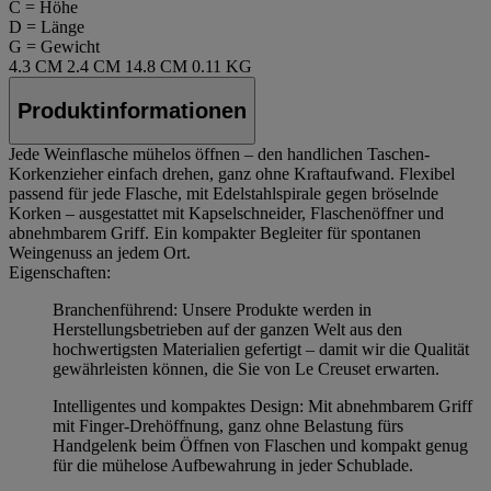
C = Höhe
D = Länge
G = Gewicht
4.3 CM
2.4 CM
14.8 CM
0.11 KG
Produktinformationen
Jede Weinflasche mühelos öffnen – den handlichen Taschen-
Korkenzieher einfach drehen, ganz ohne Kraftaufwand. Flexibel
passend für jede Flasche, mit Edelstahlspirale gegen bröselnde
Korken – ausgestattet mit Kapselschneider, Flaschenöffner und
abnehmbarem Griff. Ein kompakter Begleiter für spontanen
Weingenuss an jedem Ort.
Eigenschaften:
Branchenführend: Unsere Produkte werden in
Herstellungsbetrieben auf der ganzen Welt aus den
hochwertigsten Materialien gefertigt – damit wir die Qualität
gewährleisten können, die Sie von Le Creuset erwarten.
Intelligentes und kompaktes Design: Mit abnehmbarem Griff
mit Finger-Drehöffnung, ganz ohne Belastung fürs
Handgelenk beim Öffnen von Flaschen und kompakt genug
für die mühelose Aufbewahrung in jeder Schublade.