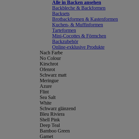
Alle in Backen ansehen
Backbleche & Backformen
Backsets
Brotbackformen & Kastenformen
Kuchen- & Muffinformen
Tarteformen
Mini-Cocottes & Förmchen
Backzubehör
Online-exklusive Produkte
Nach Farbe
No Colour
Kirschrot
Ofenrot
Schwarz matt
Meringue
Azure
Flint
Sea Salt
White
Schwarz glänzend
Bleu Riviera
Shell Pink
Deep Teal
Bamboo Green
Garnet