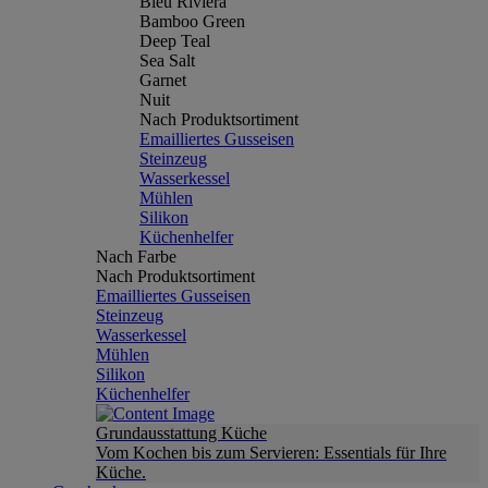
Bleu Riviera
Bamboo Green
Deep Teal
Sea Salt
Garnet
Nuit
Nach Produktsortiment
Emailliertes Gusseisen
Steinzeug
Wasserkessel
Mühlen
Silikon
Küchenhelfer
Nach Farbe
Nach Produktsortiment
Emailliertes Gusseisen
Steinzeug
Wasserkessel
Mühlen
Silikon
Küchenhelfer
Grundausstattung Küche
Vom Kochen bis zum Servieren: Essentials für Ihre
Küche.