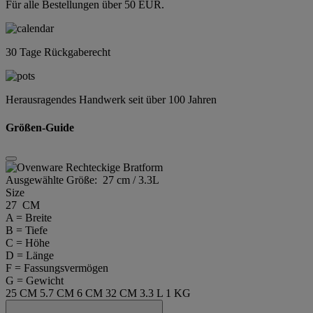
Für alle Bestellungen über 50 EUR.
30 Tage Rückgaberecht
Herausragendes Handwerk seit über 100 Jahren
Größen-Guide
Ausgewählte Größe:
27 cm / 3.3L
Size
27 CM
A = Breite
B = Tiefe
C = Höhe
D = Länge
F = Fassungsvermögen
G = Gewicht
25 CM
5.7 CM
6 CM
32 CM
3.3 L
1 KG