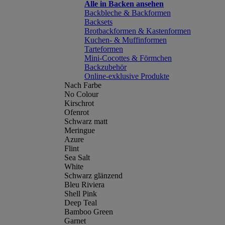
Alle in Backen ansehen
Backbleche & Backformen
Backsets
Brotbackformen & Kastenformen
Kuchen- & Muffinformen
Tarteformen
Mini-Cocottes & Förmchen
Backzubehör
Online-exklusive Produkte
Nach Farbe
No Colour
Kirschrot
Ofenrot
Schwarz matt
Meringue
Azure
Flint
Sea Salt
White
Schwarz glänzend
Bleu Riviera
Shell Pink
Deep Teal
Bamboo Green
Garnet