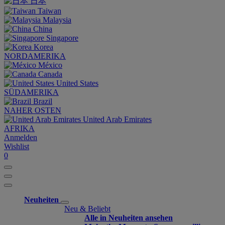
日本
Taiwan
Malaysia
China
Singapore
Korea
NORDAMERIKA
México
Canada
United States
SÜDAMERIKA
Brazil
NAHER OSTEN
United Arab Emirates
AFRIKA
Anmelden
Wishlist
0
Neuheiten
Neu & Beliebt
Alle in Neuheiten ansehen