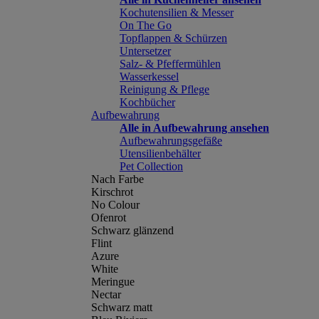
Kochutensilien & Messer
On The Go
Topflappen & Schürzen
Untersetzer
Salz- & Pfeffermühlen
Wasserkessel
Reinigung & Pflege
Kochbücher
Aufbewahrung
Alle in Aufbewahrung ansehen
Aufbewahrungsgefäße
Utensilienbehälter
Pet Collection
Nach Farbe
Kirschrot
No Colour
Ofenrot
Schwarz glänzend
Flint
Azure
White
Meringue
Nectar
Schwarz matt