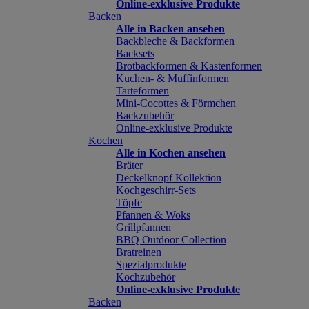
Online-exklusive Produkte
Backen
Alle in Backen ansehen
Backbleche & Backformen
Backsets
Brotbackformen & Kastenformen
Kuchen- & Muffinformen
Tarteformen
Mini-Cocottes & Förmchen
Backzubehör
Online-exklusive Produkte
Kochen
Alle in Kochen ansehen
Bräter
Deckelknopf Kollektion
Kochgeschirr-Sets
Töpfe
Pfannen & Woks
Grillpfannen
BBQ Outdoor Collection
Bratreinen
Spezialprodukte
Kochzubehör
Online-exklusive Produkte
Backen