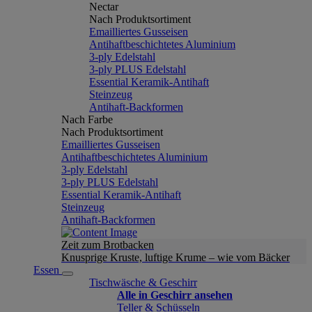
Nectar
Nach Produktsortiment
Emailliertes Gusseisen
Antihaftbeschichtetes Aluminium
3-ply Edelstahl
3-ply PLUS Edelstahl
Essential Keramik-Antihaft
Steinzeug
Antihaft-Backformen
Nach Farbe
Nach Produktsortiment
Emailliertes Gusseisen
Antihaftbeschichtetes Aluminium
3-ply Edelstahl
3-ply PLUS Edelstahl
Essential Keramik-Antihaft
Steinzeug
Antihaft-Backformen
Zeit zum Brotbacken
Knusprige Kruste, luftige Krume – wie vom Bäcker
Essen
Tischwäsche & Geschirr
Alle in Geschirr ansehen
Teller & Schüsseln