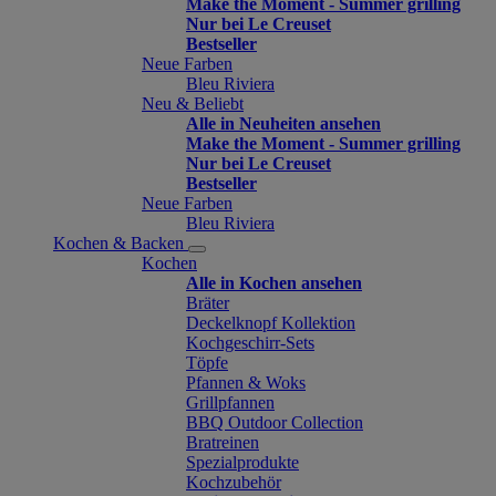
Make the Moment - Summer grilling
Nur bei Le Creuset
Bestseller
Neue Farben
Bleu Riviera
Neu & Beliebt
Alle in Neuheiten ansehen
Make the Moment - Summer grilling
Nur bei Le Creuset
Bestseller
Neue Farben
Bleu Riviera
Kochen & Backen
Kochen
Alle in Kochen ansehen
Bräter
Deckelknopf Kollektion
Kochgeschirr-Sets
Töpfe
Pfannen & Woks
Grillpfannen
BBQ Outdoor Collection
Bratreinen
Spezialprodukte
Kochzubehör