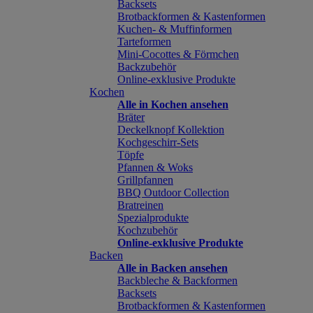
Backsets
Brotbackformen & Kastenformen
Kuchen- & Muffinformen
Tarteformen
Mini-Cocottes & Förmchen
Backzubehör
Online-exklusive Produkte
Kochen
Alle in Kochen ansehen
Bräter
Deckelknopf Kollektion
Kochgeschirr-Sets
Töpfe
Pfannen & Woks
Grillpfannen
BBQ Outdoor Collection
Bratreinen
Spezialprodukte
Kochzubehör
Online-exklusive Produkte
Backen
Alle in Backen ansehen
Backbleche & Backformen
Backsets
Brotbackformen & Kastenformen