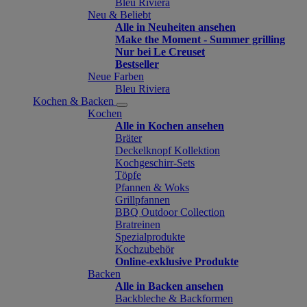
Bleu Riviera
Neu & Beliebt
Alle in Neuheiten ansehen
Make the Moment - Summer grilling
Nur bei Le Creuset
Bestseller
Neue Farben
Bleu Riviera
Kochen & Backen
Kochen
Alle in Kochen ansehen
Bräter
Deckelknopf Kollektion
Kochgeschirr-Sets
Töpfe
Pfannen & Woks
Grillpfannen
BBQ Outdoor Collection
Bratreinen
Spezialprodukte
Kochzubehör
Online-exklusive Produkte
Backen
Alle in Backen ansehen
Backbleche & Backformen