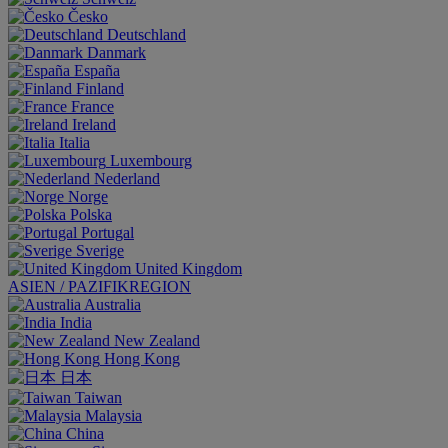
Česko
Deutschland
Danmark
España
Finland
France
Ireland
Italia
Luxembourg
Nederland
Norge
Polska
Portugal
Sverige
United Kingdom
ASIEN / PAZIFIKREGION
Australia
India
New Zealand
Hong Kong
日本
Taiwan
Malaysia
China