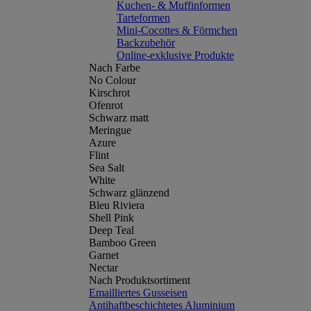
Kuchen- & Muffinformen
Tarteformen
Mini-Cocottes & Förmchen
Backzubehör
Online-exklusive Produkte
Nach Farbe
No Colour
Kirschrot
Ofenrot
Schwarz matt
Meringue
Azure
Flint
Sea Salt
White
Schwarz glänzend
Bleu Riviera
Shell Pink
Deep Teal
Bamboo Green
Garnet
Nectar
Nach Produktsortiment
Emailliertes Gusseisen
Antihaftbeschichtetes Aluminium