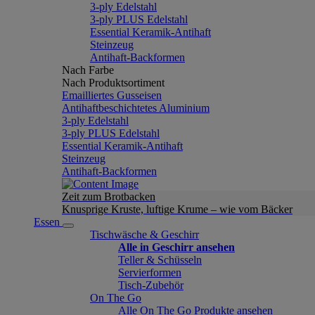
3-ply Edelstahl
3-ply PLUS Edelstahl
Essential Keramik-Antihaft
Steinzeug
Antihaft-Backformen
Nach Farbe
Nach Produktsortiment
Emailliertes Gusseisen
Antihaftbeschichtetes Aluminium
3-ply Edelstahl
3-ply PLUS Edelstahl
Essential Keramik-Antihaft
Steinzeug
Antihaft-Backformen
Zeit zum Brotbacken
Knusprige Kruste, luftige Krume – wie vom Bäcker
Essen
Tischwäsche & Geschirr
Alle in Geschirr ansehen
Teller & Schüsseln
Servierformen
Tisch-Zubehör
On The Go
Alle On The Go Produkte ansehen