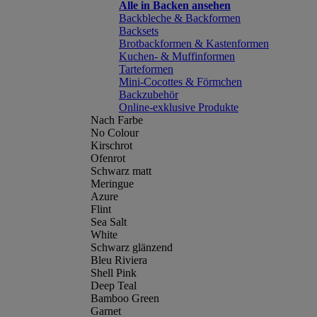
Alle in Backen ansehen
Backbleche & Backformen
Backsets
Brotbackformen & Kastenformen
Kuchen- & Muffinformen
Tarteformen
Mini-Cocottes & Förmchen
Backzubehör
Online-exklusive Produkte
Nach Farbe
No Colour
Kirschrot
Ofenrot
Schwarz matt
Meringue
Azure
Flint
Sea Salt
White
Schwarz glänzend
Bleu Riviera
Shell Pink
Deep Teal
Bamboo Green
Garnet