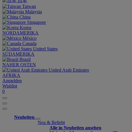
日本
Taiwan
Malaysia
China
Singapore
Korea
NORDAMERIKA
México
Canada
United States
SÜDAMERIKA
Brazil
NAHER OSTEN
United Arab Emirates
AFRIKA
Anmelden
Wishlist
0
Neuheiten
Neu & Beliebt
Alle in Neuheiten ansehen