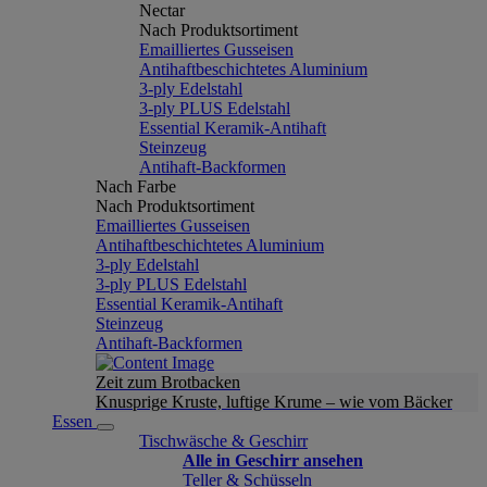
Nectar
Nach Produktsortiment
Emailliertes Gusseisen
Antihaftbeschichtetes Aluminium
3-ply Edelstahl
3-ply PLUS Edelstahl
Essential Keramik-Antihaft
Steinzeug
Antihaft-Backformen
Nach Farbe
Nach Produktsortiment
Emailliertes Gusseisen
Antihaftbeschichtetes Aluminium
3-ply Edelstahl
3-ply PLUS Edelstahl
Essential Keramik-Antihaft
Steinzeug
Antihaft-Backformen
Zeit zum Brotbacken
Knusprige Kruste, luftige Krume – wie vom Bäcker
Essen
Tischwäsche & Geschirr
Alle in Geschirr ansehen
Teller & Schüsseln