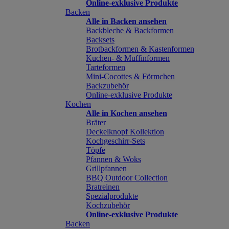
Online-exklusive Produkte
Backen
Alle in Backen ansehen
Backbleche & Backformen
Backsets
Brotbackformen & Kastenformen
Kuchen- & Muffinformen
Tarteformen
Mini-Cocottes & Förmchen
Backzubehör
Online-exklusive Produkte
Kochen
Alle in Kochen ansehen
Bräter
Deckelknopf Kollektion
Kochgeschirr-Sets
Töpfe
Pfannen & Woks
Grillpfannen
BBQ Outdoor Collection
Bratreinen
Spezialprodukte
Kochzubehör
Online-exklusive Produkte
Backen