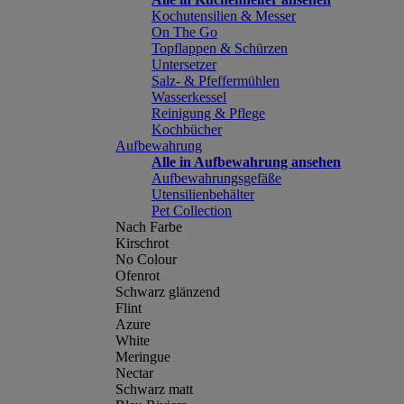
Kochutensilien & Messer
On The Go
Topflappen & Schürzen
Untersetzer
Salz- & Pfeffermühlen
Wasserkessel
Reinigung & Pflege
Kochbücher
Aufbewahrung
Alle in Aufbewahrung ansehen
Aufbewahrungsgefäße
Utensilienbehälter
Pet Collection
Nach Farbe
Kirschrot
No Colour
Ofenrot
Schwarz glänzend
Flint
Azure
White
Meringue
Nectar
Schwarz matt