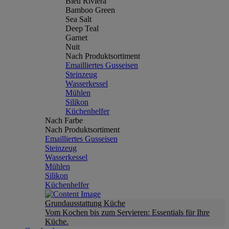
Bleu Riviera
Bamboo Green
Sea Salt
Deep Teal
Garnet
Nuit
Nach Produktsortiment
Emailliertes Gusseisen
Steinzeug
Wasserkessel
Mühlen
Silikon
Küchenhelfer
Nach Farbe
Nach Produktsortiment
Emailliertes Gusseisen
Steinzeug
Wasserkessel
Mühlen
Silikon
Küchenhelfer
Grundausstattung Küche
Vom Kochen bis zum Servieren: Essentials für Ihre
Küche.