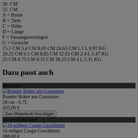
26 CM
32 CM
A = Breite
B = Tiefe
C = Höhe
D = Länge
F = Fassungsvermögen
G = Gewicht
15.1 CM
5.4 CM
8.05 CM
24.65 CM
1.1 L
0.97 KG
20.25 CM
6.1 CM
8.85 CM
32.65 CM
2.4 L
1.47 KG
25 CM
6.75 CM
9.35 CM
38.25 CM
4 L
2.31 KG
Dazu passt auch
Bestseller
Runder Bräter aus Gusseisen
28 cm - 6.7L
455,00 €
Zum Warenkorb hinzufügen
Online-Exklusive
16-teiliges Coupe Geschirrset
388,00 €