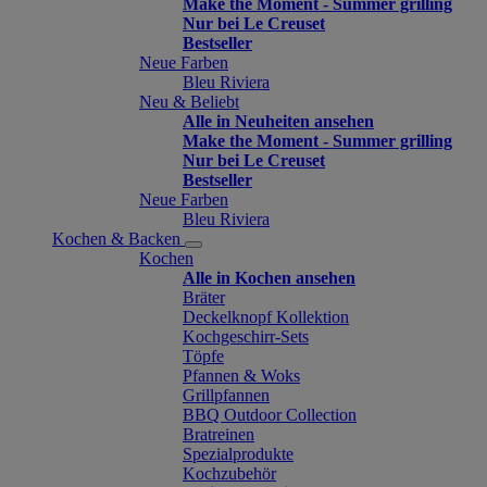
Make the Moment - Summer grilling
Nur bei Le Creuset
Bestseller
Neue Farben
Bleu Riviera
Neu & Beliebt
Alle in Neuheiten ansehen
Make the Moment - Summer grilling
Nur bei Le Creuset
Bestseller
Neue Farben
Bleu Riviera
Kochen & Backen
Kochen
Alle in Kochen ansehen
Bräter
Deckelknopf Kollektion
Kochgeschirr-Sets
Töpfe
Pfannen & Woks
Grillpfannen
BBQ Outdoor Collection
Bratreinen
Spezialprodukte
Kochzubehör