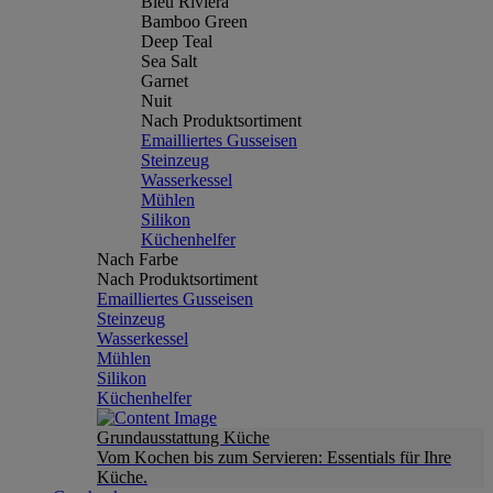
Bleu Riviera
Bamboo Green
Deep Teal
Sea Salt
Garnet
Nuit
Nach Produktsortiment
Emailliertes Gusseisen
Steinzeug
Wasserkessel
Mühlen
Silikon
Küchenhelfer
Nach Farbe
Nach Produktsortiment
Emailliertes Gusseisen
Steinzeug
Wasserkessel
Mühlen
Silikon
Küchenhelfer
Grundausstattung Küche
Vom Kochen bis zum Servieren: Essentials für Ihre
Küche.