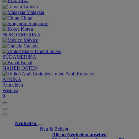
日本
Taiwan
Malaysia
China
Singapore
Korea
NORDAMERIKA
México
Canada
United States
SÜDAMERIKA
Brazil
NAHER OSTEN
United Arab Emirates
AFRIKA
Anmelden
Wishlist
0
Neuheiten
Neu & Beliebt
Alle in Neuheiten ansehen