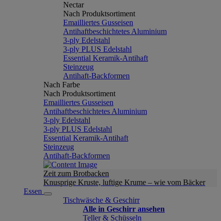
Nectar
Nach Produktsortiment
Emailliertes Gusseisen
Antihaftbeschichtetes Aluminium
3-ply Edelstahl
3-ply PLUS Edelstahl
Essential Keramik-Antihaft
Steinzeug
Antihaft-Backformen
Nach Farbe
Nach Produktsortiment
Emailliertes Gusseisen
Antihaftbeschichtetes Aluminium
3-ply Edelstahl
3-ply PLUS Edelstahl
Essential Keramik-Antihaft
Steinzeug
Antihaft-Backformen
Zeit zum Brotbacken
Knusprige Kruste, luftige Krume – wie vom Bäcker
Essen
Tischwäsche & Geschirr
Alle in Geschirr ansehen
Teller & Schüsseln