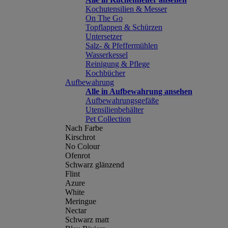
Kochutensilien & Messer
On The Go
Topflappen & Schürzen
Untersetzer
Salz- & Pfeffermühlen
Wasserkessel
Reinigung & Pflege
Kochbücher
Aufbewahrung
Alle in Aufbewahrung ansehen
Aufbewahrungsgefäße
Utensilienbehälter
Pet Collection
Nach Farbe
Kirschrot
No Colour
Ofenrot
Schwarz glänzend
Flint
Azure
White
Meringue
Nectar
Schwarz matt