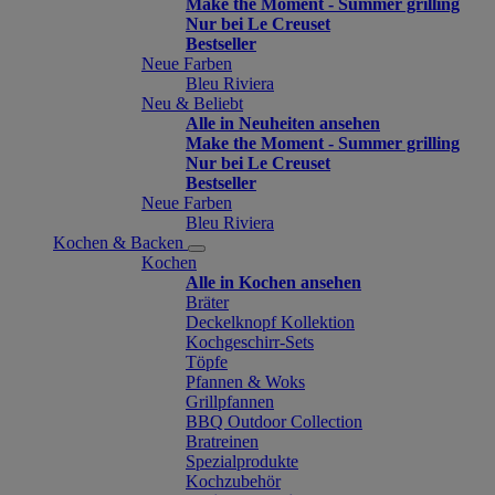
Make the Moment - Summer grilling
Nur bei Le Creuset
Bestseller
Neue Farben
Bleu Riviera
Neu & Beliebt
Alle in Neuheiten ansehen
Make the Moment - Summer grilling
Nur bei Le Creuset
Bestseller
Neue Farben
Bleu Riviera
Kochen & Backen
Kochen
Alle in Kochen ansehen
Bräter
Deckelknopf Kollektion
Kochgeschirr-Sets
Töpfe
Pfannen & Woks
Grillpfannen
BBQ Outdoor Collection
Bratreinen
Spezialprodukte
Kochzubehör