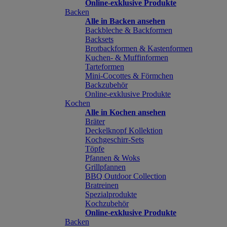
Online-exklusive Produkte
Backen
Alle in Backen ansehen
Backbleche & Backformen
Backsets
Brotbackformen & Kastenformen
Kuchen- & Muffinformen
Tarteformen
Mini-Cocottes & Förmchen
Backzubehör
Online-exklusive Produkte
Kochen
Alle in Kochen ansehen
Bräter
Deckelknopf Kollektion
Kochgeschirr-Sets
Töpfe
Pfannen & Woks
Grillpfannen
BBQ Outdoor Collection
Bratreinen
Spezialprodukte
Kochzubehör
Online-exklusive Produkte
Backen