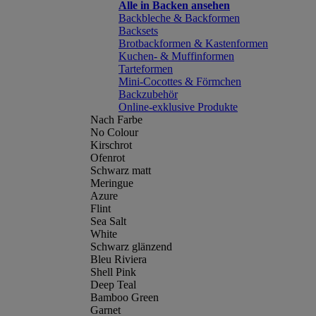
Alle in Backen ansehen
Backbleche & Backformen
Backsets
Brotbackformen & Kastenformen
Kuchen- & Muffinformen
Tarteformen
Mini-Cocottes & Förmchen
Backzubehör
Online-exklusive Produkte
Nach Farbe
No Colour
Kirschrot
Ofenrot
Schwarz matt
Meringue
Azure
Flint
Sea Salt
White
Schwarz glänzend
Bleu Riviera
Shell Pink
Deep Teal
Bamboo Green
Garnet