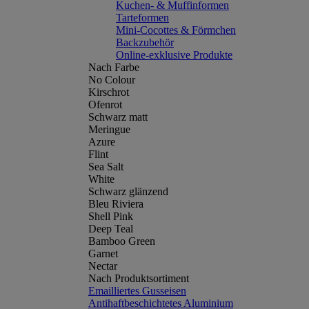
Kuchen- & Muffinformen
Tarteformen
Mini-Cocottes & Förmchen
Backzubehör
Online-exklusive Produkte
Nach Farbe
No Colour
Kirschrot
Ofenrot
Schwarz matt
Meringue
Azure
Flint
Sea Salt
White
Schwarz glänzend
Bleu Riviera
Shell Pink
Deep Teal
Bamboo Green
Garnet
Nectar
Nach Produktsortiment
Emailliertes Gusseisen
Antihaftbeschichtetes Aluminium