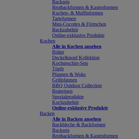
Backsets
Brotbackformen & Kastenformen
Kuchen- & Muffinformen
Tarteformen
Mini-Cocottes & Förmchen
Backzubehör
Online-exklusive Produkte
Kochen
Alle in Kochen ansehen
Bräter
Deckelknopf Kollektion
Kochgeschirr-Sets
Töpfe
Pfannen & Woks
Grillpfannen
BBQ Outdoor Collection
Bratreinen
Spezialprodukte
Kochzubehör
Online-exklusive Produkte
Backen
Alle in Backen ansehen
Backbleche & Backformen
Backsets
Brotbackformen & Kastenformen