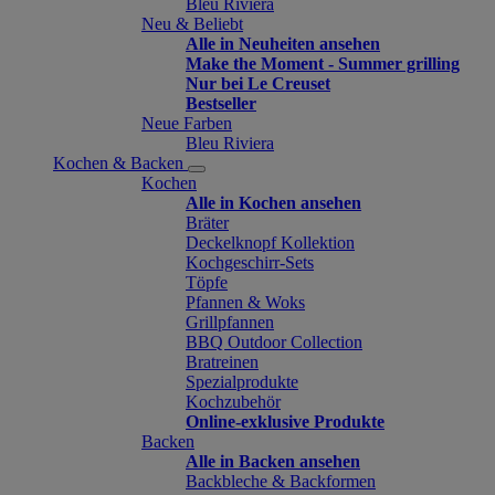
Bleu Riviera
Neu & Beliebt
Alle in Neuheiten ansehen
Make the Moment - Summer grilling
Nur bei Le Creuset
Bestseller
Neue Farben
Bleu Riviera
Kochen & Backen
Kochen
Alle in Kochen ansehen
Bräter
Deckelknopf Kollektion
Kochgeschirr-Sets
Töpfe
Pfannen & Woks
Grillpfannen
BBQ Outdoor Collection
Bratreinen
Spezialprodukte
Kochzubehör
Online-exklusive Produkte
Backen
Alle in Backen ansehen
Backbleche & Backformen