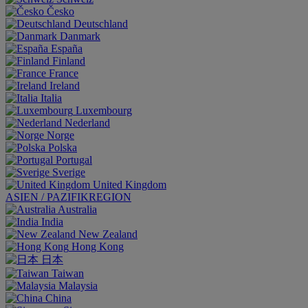
Česko
Deutschland
Danmark
España
Finland
France
Ireland
Italia
Luxembourg
Nederland
Norge
Polska
Portugal
Sverige
United Kingdom
ASIEN / PAZIFIKREGION
Australia
India
New Zealand
Hong Kong
日本
Taiwan
Malaysia
China