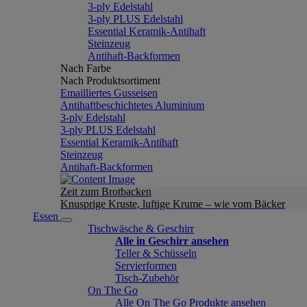
3-ply Edelstahl
3-ply PLUS Edelstahl
Essential Keramik-Antihaft
Steinzeug
Antihaft-Backformen
Nach Farbe
Nach Produktsortiment
Emailliertes Gusseisen
Antihaftbeschichtetes Aluminium
3-ply Edelstahl
3-ply PLUS Edelstahl
Essential Keramik-Antihaft
Steinzeug
Antihaft-Backformen
Zeit zum Brotbacken
Knusprige Kruste, luftige Krume – wie vom Bäcker
Essen
Tischwäsche & Geschirr
Alle in Geschirr ansehen
Teller & Schüsseln
Servierformen
Tisch-Zubehör
On The Go
Alle On The Go Produkte ansehen