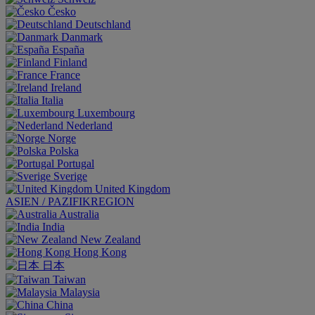
Česko
Deutschland
Danmark
España
Finland
France
Ireland
Italia
Luxembourg
Nederland
Norge
Polska
Portugal
Sverige
United Kingdom
ASIEN / PAZIFIKREGION
Australia
India
New Zealand
Hong Kong
日本
Taiwan
Malaysia
China