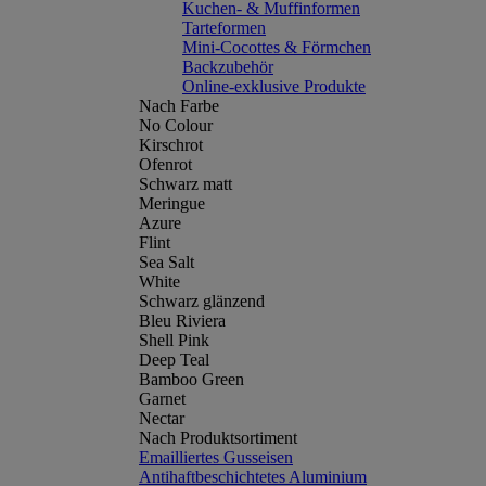
Kuchen- & Muffinformen
Tarteformen
Mini-Cocottes & Förmchen
Backzubehör
Online-exklusive Produkte
Nach Farbe
No Colour
Kirschrot
Ofenrot
Schwarz matt
Meringue
Azure
Flint
Sea Salt
White
Schwarz glänzend
Bleu Riviera
Shell Pink
Deep Teal
Bamboo Green
Garnet
Nectar
Nach Produktsortiment
Emailliertes Gusseisen
Antihaftbeschichtetes Aluminium