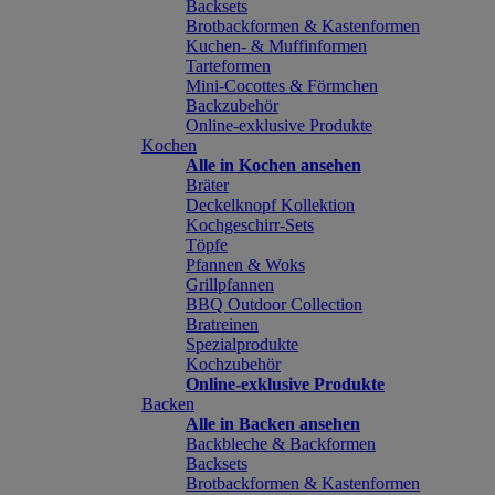
Backsets
Brotbackformen & Kastenformen
Kuchen- & Muffinformen
Tarteformen
Mini-Cocottes & Förmchen
Backzubehör
Online-exklusive Produkte
Kochen
Alle in Kochen ansehen
Bräter
Deckelknopf Kollektion
Kochgeschirr-Sets
Töpfe
Pfannen & Woks
Grillpfannen
BBQ Outdoor Collection
Bratreinen
Spezialprodukte
Kochzubehör
Online-exklusive Produkte
Backen
Alle in Backen ansehen
Backbleche & Backformen
Backsets
Brotbackformen & Kastenformen