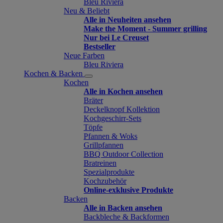
Bleu Riviera
Neu & Beliebt
Alle in Neuheiten ansehen
Make the Moment - Summer grilling
Nur bei Le Creuset
Bestseller
Neue Farben
Bleu Riviera
Kochen & Backen
Kochen
Alle in Kochen ansehen
Bräter
Deckelknopf Kollektion
Kochgeschirr-Sets
Töpfe
Pfannen & Woks
Grillpfannen
BBQ Outdoor Collection
Bratreinen
Spezialprodukte
Kochzubehör
Online-exklusive Produkte
Backen
Alle in Backen ansehen
Backbleche & Backformen