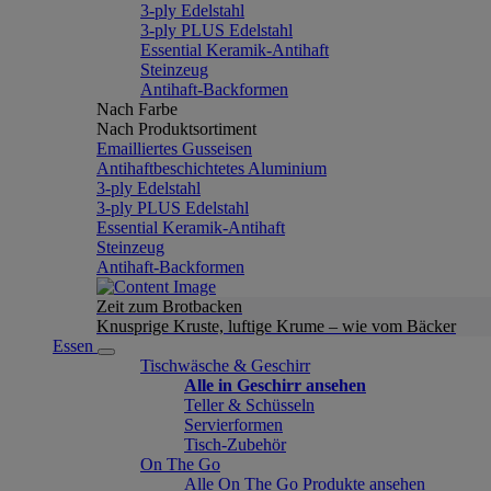
3-ply Edelstahl
3-ply PLUS Edelstahl
Essential Keramik-Antihaft
Steinzeug
Antihaft-Backformen
Nach Farbe
Nach Produktsortiment
Emailliertes Gusseisen
Antihaftbeschichtetes Aluminium
3-ply Edelstahl
3-ply PLUS Edelstahl
Essential Keramik-Antihaft
Steinzeug
Antihaft-Backformen
Zeit zum Brotbacken
Knusprige Kruste, luftige Krume – wie vom Bäcker
Essen
Tischwäsche & Geschirr
Alle in Geschirr ansehen
Teller & Schüsseln
Servierformen
Tisch-Zubehör
On The Go
Alle On The Go Produkte ansehen