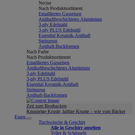
Nectar
Nach Produktsortiment
Emailliertes Gusseisen
Antihaftbeschichtetes Aluminium
3-ply Edelstahl
3-ply PLUS Edelstahl
Essential Keramik-Antihaft
Steinzeug
Antihaft-Backformen
Nach Farbe
Nach Produktsortiment
Emailliertes Gusseisen
Antihaftbeschichtetes Aluminium
3-ply Edelstahl
3-ply PLUS Edelstahl
Essential Keramik-Antihaft
Steinzeug
Antihaft-Backformen
Zeit zum Brotbacken
Knusprige Kruste, luftige Krume – wie vom Bäcker
Essen
Tischwäsche & Geschirr
Alle in Geschirr ansehen
Teller & Schüsseln