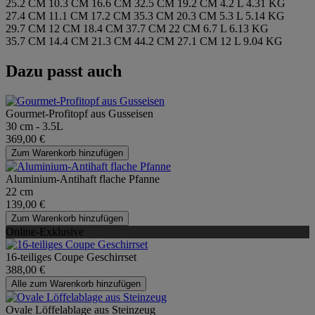
25.2 CM
10.3 CM
16.6 CM
32.5 CM
19.2 CM
4.2 L
4.31 KG
27.4 CM
11.1 CM
17.2 CM
35.3 CM
20.3 CM
5.3 L
5.14 KG
29.7 CM
12 CM
18.4 CM
37.7 CM
22 CM
6.7 L
6.13 KG
35.7 CM
14.4 CM
21.3 CM
44.2 CM
27.1 CM
12 L
9.04 KG
Dazu passt auch
Gourmet-Profitopf aus Gusseisen
30 cm - 3.5L
369,00 €
Zum Warenkorb hinzufügen
Aluminium-Antihaft flache Pfanne
22 cm
139,00 €
Zum Warenkorb hinzufügen
Online-Exklusive
16-teiliges Coupe Geschirrset
388,00 €
Alle zum Warenkorb hinzufügen
Ovale Löffelablage aus Steinzeug