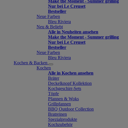
Make the Moment - Summer grilling
Nur bei Le Creuset
Bestseller
Neue Farben
Bleu Riviera
Neu & Beliebt
Alle in Neuheiten ansehen
Make the Moment - Summer grilling
Nur bei Le Creuset
Bestseller
Neue Farben
Bleu Riviera
Kochen & Backen
Kochen
Alle in Kochen ansehen
Bräter
Deckelknopf Kollektion
Kochgeschirr-Sets
Töpfe
Pfannen & Woks
Grillpfannen
BBQ Outdoor Collection
Bratreinen
Spezialprodukte
Kochzubehör