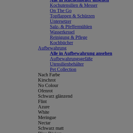
Kochutensilien & Messer
On The Go
Topflappen & Schürzen
Untersetzer
Salz- & Pfeffermühlen
Wasserkessel
Reinigung & Pflege
Kochbücher
Aufbewahrung
Alle in Aufbewahrung ansehen
Aufbewahrungsgefäße
Utensilienbehälter
Pet Collection
Nach Farbe
Kirschrot
No Colour
Ofenrot
Schwarz glänzend
Flint
Azure
White
Meringue
Nectar
Schwarz matt