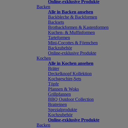
Online-exklusive Produkte
Backen
Alle in Backen ansehen
Backbleche & Backformen
Backsets
Brotbackformen & Kastenformen
Kuchen- & Muffinformen
Tarteformen
Mini-Cocottes & Förmchen
Backzubehör
Online-exklusive Produkte
Kochen
Alle in Kochen ansehen
Bräter
Deckelknopf Kollektion
Kochgeschirr-Sets
Töpfe
Pfannen & Woks
Grillpfannen
BBQ Outdoor Collection
Bratreinen
Spezialprodukte
Kochzubehör
Online-exklusive Produkte
Backen