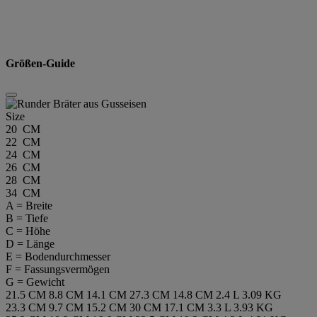
Größen-Guide
Size
20 CM
22 CM
24 CM
26 CM
28 CM
34 CM
A = Breite
B = Tiefe
C = Höhe
D = Länge
E = Bodendurchmesser
F = Fassungsvermögen
G = Gewicht
21.5 CM
8.8 CM
14.1 CM
27.3 CM
14.8 CM
2.4 L
3.09 KG
23.3 CM
9.7 CM
15.2 CM
30 CM
17.1 CM
3.3 L
3.93 KG