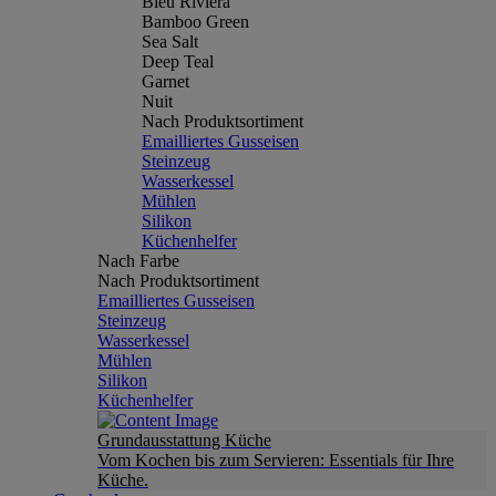
Bleu Riviera
Bamboo Green
Sea Salt
Deep Teal
Garnet
Nuit
Nach Produktsortiment
Emailliertes Gusseisen
Steinzeug
Wasserkessel
Mühlen
Silikon
Küchenhelfer
Nach Farbe
Nach Produktsortiment
Emailliertes Gusseisen
Steinzeug
Wasserkessel
Mühlen
Silikon
Küchenhelfer
Grundausstattung Küche
Vom Kochen bis zum Servieren: Essentials für Ihre
Küche.