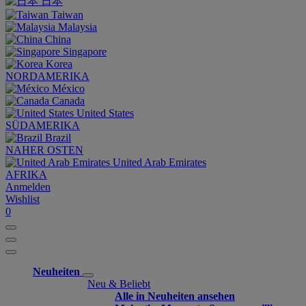
日本
Taiwan
Malaysia
China
Singapore
Korea
NORDAMERIKA
México
Canada
United States
SÜDAMERIKA
Brazil
NAHER OSTEN
United Arab Emirates
AFRIKA
Anmelden
Wishlist
0
Neuheiten
Neu & Beliebt
Alle in Neuheiten ansehen