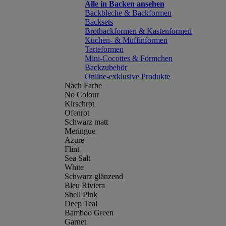
Alle in Backen ansehen
Backbleche & Backformen
Backsets
Brotbackformen & Kastenformen
Kuchen- & Muffinformen
Tarteformen
Mini-Cocottes & Förmchen
Backzubehör
Online-exklusive Produkte
Nach Farbe
No Colour
Kirschrot
Ofenrot
Schwarz matt
Meringue
Azure
Flint
Sea Salt
White
Schwarz glänzend
Bleu Riviera
Shell Pink
Deep Teal
Bamboo Green
Garnet