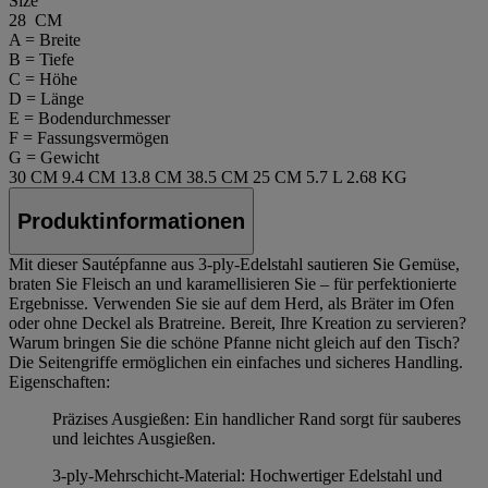
Size
28 CM
A = Breite
B = Tiefe
C = Höhe
D = Länge
E = Bodendurchmesser
F = Fassungsvermögen
G = Gewicht
30 CM
9.4 CM
13.8 CM
38.5 CM
25 CM
5.7 L
2.68 KG
Produktinformationen
Mit dieser Sautépfanne aus 3-ply-Edelstahl sautieren Sie Gemüse,
braten Sie Fleisch an und karamellisieren Sie – für perfektionierte
Ergebnisse. Verwenden Sie sie auf dem Herd, als Bräter im Ofen
oder ohne Deckel als Bratreine. Bereit, Ihre Kreation zu servieren?
Warum bringen Sie die schöne Pfanne nicht gleich auf den Tisch?
Die Seitengriffe ermöglichen ein einfaches und sicheres Handling.
Eigenschaften:
Präzises Ausgießen: Ein handlicher Rand sorgt für sauberes
und leichtes Ausgießen.
3-ply-Mehrschicht-Material: Hochwertiger Edelstahl und