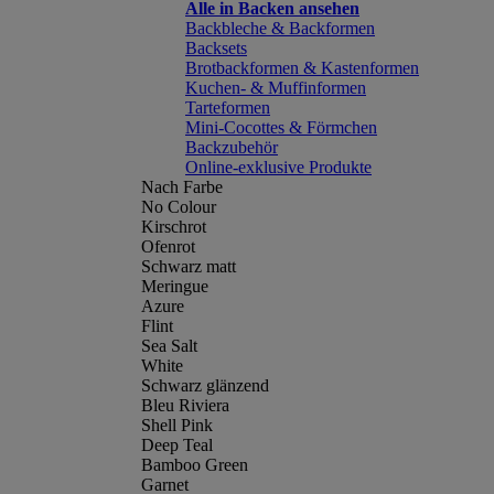
Alle in Backen ansehen
Backbleche & Backformen
Backsets
Brotbackformen & Kastenformen
Kuchen- & Muffinformen
Tarteformen
Mini-Cocottes & Förmchen
Backzubehör
Online-exklusive Produkte
Nach Farbe
No Colour
Kirschrot
Ofenrot
Schwarz matt
Meringue
Azure
Flint
Sea Salt
White
Schwarz glänzend
Bleu Riviera
Shell Pink
Deep Teal
Bamboo Green
Garnet