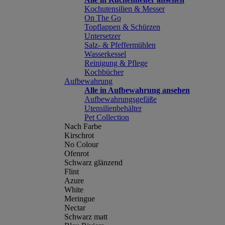
Kochutensilien & Messer
On The Go
Topflappen & Schürzen
Untersetzer
Salz- & Pfeffermühlen
Wasserkessel
Reinigung & Pflege
Kochbücher
Aufbewahrung
Alle in Aufbewahrung ansehen
Aufbewahrungsgefäße
Utensilienbehälter
Pet Collection
Nach Farbe
Kirschrot
No Colour
Ofenrot
Schwarz glänzend
Flint
Azure
White
Meringue
Nectar
Schwarz matt