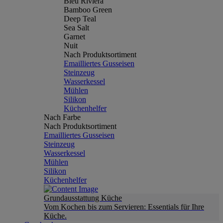
Bleu Riviera
Bamboo Green
Deep Teal
Sea Salt
Garnet
Nuit
Nach Produktsortiment
Emailliertes Gusseisen
Steinzeug
Wasserkessel
Mühlen
Silikon
Küchenhelfer
Nach Farbe
Nach Produktsortiment
Emailliertes Gusseisen
Steinzeug
Wasserkessel
Mühlen
Silikon
Küchenhelfer
Grundausstattung Küche
Vom Kochen bis zum Servieren: Essentials für Ihre
Küche.