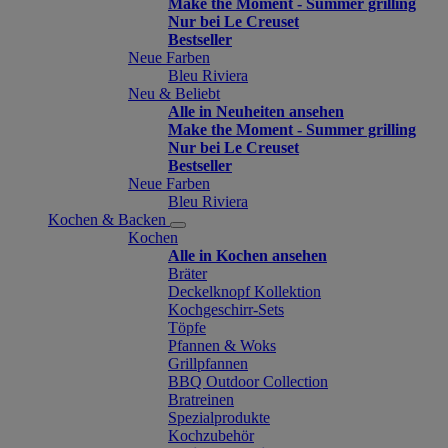
Make the Moment - Summer grilling
Nur bei Le Creuset
Bestseller
Neue Farben
Bleu Riviera
Neu & Beliebt
Alle in Neuheiten ansehen
Make the Moment - Summer grilling
Nur bei Le Creuset
Bestseller
Neue Farben
Bleu Riviera
Kochen & Backen
Kochen
Alle in Kochen ansehen
Bräter
Deckelknopf Kollektion
Kochgeschirr-Sets
Töpfe
Pfannen & Woks
Grillpfannen
BBQ Outdoor Collection
Bratreinen
Spezialprodukte
Kochzubehör