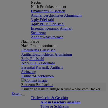
Nectar
Nach Produktsortiment
Emailliertes Gusseisen
Antihaftbeschichtetes Aluminium
3-ply Edelstahl
3-ply PLUS Edelstahl
Essential Keramik-Antihaft
Steinzeug
Antihaft-Backformen
Nach Farbe
Nach Produktsortiment
Emailliertes Gusseisen
Antihaftbeschichtetes Aluminium
3-ply Edelstahl
3-ply PLUS Edelstahl
Essential Keramik-Antihaft
Steinzeug
Antihaft-Backformen
Zeit zum Brotbacken
Knusprige Kruste, luftige Krume – wie vom Bäcker
Essen
Tischwäsche & Geschirr
Alle in Geschirr ansehen
Teller & Schüsseln