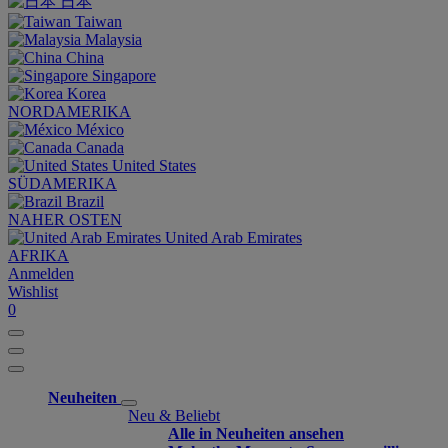
日本
Taiwan
Malaysia
China
Singapore
Korea
NORDAMERIKA
México
Canada
United States
SÜDAMERIKA
Brazil
NAHER OSTEN
United Arab Emirates
AFRIKA
Anmelden
Wishlist
0
Neuheiten
Neu & Beliebt
Alle in Neuheiten ansehen