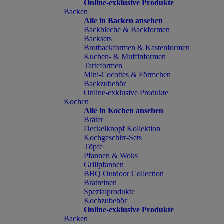
Online-exklusive Produkte
Backen
Alle in Backen ansehen
Backbleche & Backformen
Backsets
Brotbackformen & Kastenformen
Kuchen- & Muffinformen
Tarteformen
Mini-Cocottes & Förmchen
Backzubehör
Online-exklusive Produkte
Kochen
Alle in Kochen ansehen
Bräter
Deckelknopf Kollektion
Kochgeschirr-Sets
Töpfe
Pfannen & Woks
Grillpfannen
BBQ Outdoor Collection
Bratreinen
Spezialprodukte
Kochzubehör
Online-exklusive Produkte
Backen