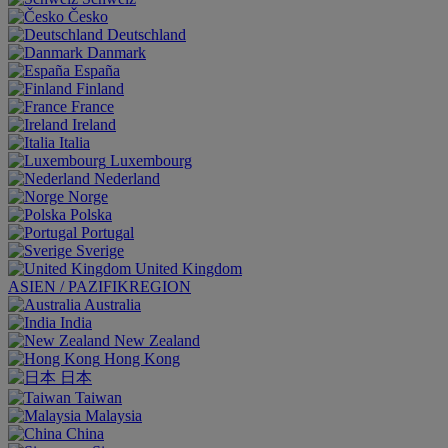
Česko
Deutschland
Danmark
España
Finland
France
Ireland
Italia
Luxembourg
Nederland
Norge
Polska
Portugal
Sverige
United Kingdom
ASIEN / PAZIFIKREGION
Australia
India
New Zealand
Hong Kong
日本
Taiwan
Malaysia
China