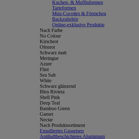
Kuchen- & Muffinformen
Tarteformen
Mini-Cocottes & Förmchen
Backzubehör
Online-exklusive Produkte
Nach Farbe
No Colour
Kirschrot
Ofenrot
Schwarz matt
Meringue
Azure
Flint
Sea Salt
White
Schwarz glänzend
Bleu Riviera
Shell Pink
Deep Teal
Bamboo Green
Garnet
Nectar
Nach Produktsortiment
Emailliertes Gusseisen
Antihaftbeschichtetes Aluminium