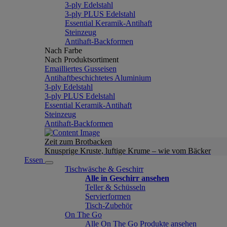
3-ply Edelstahl
3-ply PLUS Edelstahl
Essential Keramik-Antihaft
Steinzeug
Antihaft-Backformen
Nach Farbe
Nach Produktsortiment
Emailliertes Gusseisen
Antihaftbeschichtetes Aluminium
3-ply Edelstahl
3-ply PLUS Edelstahl
Essential Keramik-Antihaft
Steinzeug
Antihaft-Backformen
Zeit zum Brotbacken
Knusprige Kruste, luftige Krume – wie vom Bäcker
Essen
Tischwäsche & Geschirr
Alle in Geschirr ansehen
Teller & Schüsseln
Servierformen
Tisch-Zubehör
On The Go
Alle On The Go Produkte ansehen