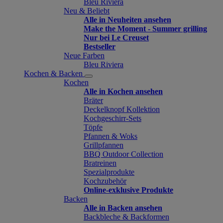
Bleu Riviera
Neu & Beliebt
Alle in Neuheiten ansehen
Make the Moment - Summer grilling
Nur bei Le Creuset
Bestseller
Neue Farben
Bleu Riviera
Kochen & Backen
Kochen
Alle in Kochen ansehen
Bräter
Deckelknopf Kollektion
Kochgeschirr-Sets
Töpfe
Pfannen & Woks
Grillpfannen
BBQ Outdoor Collection
Bratreinen
Spezialprodukte
Kochzubehör
Online-exklusive Produkte
Backen
Alle in Backen ansehen
Backbleche & Backformen