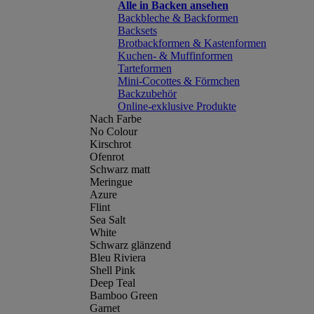
Alle in Backen ansehen
Backbleche & Backformen
Backsets
Brotbackformen & Kastenformen
Kuchen- & Muffinformen
Tarteformen
Mini-Cocottes & Förmchen
Backzubehör
Online-exklusive Produkte
Nach Farbe
No Colour
Kirschrot
Ofenrot
Schwarz matt
Meringue
Azure
Flint
Sea Salt
White
Schwarz glänzend
Bleu Riviera
Shell Pink
Deep Teal
Bamboo Green
Garnet