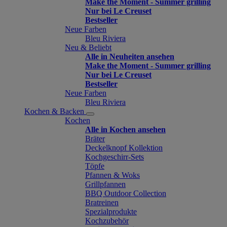
Make the Moment - Summer grilling
Nur bei Le Creuset
Bestseller
Neue Farben
Bleu Riviera
Neu & Beliebt
Alle in Neuheiten ansehen
Make the Moment - Summer grilling
Nur bei Le Creuset
Bestseller
Neue Farben
Bleu Riviera
Kochen & Backen
Kochen
Alle in Kochen ansehen
Bräter
Deckelknopf Kollektion
Kochgeschirr-Sets
Töpfe
Pfannen & Woks
Grillpfannen
BBQ Outdoor Collection
Bratreinen
Spezialprodukte
Kochzubehör