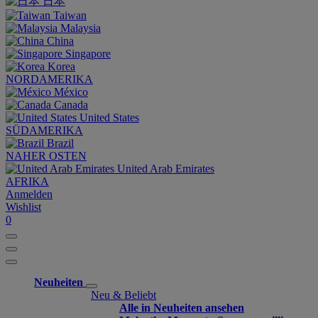
日本
Taiwan
Malaysia
China
Singapore
Korea
NORDAMERIKA
México
Canada
United States
SÜDAMERIKA
Brazil
NAHER OSTEN
United Arab Emirates
AFRIKA
Anmelden
Wishlist
0
Neuheiten
Neu & Beliebt
Alle in Neuheiten ansehen