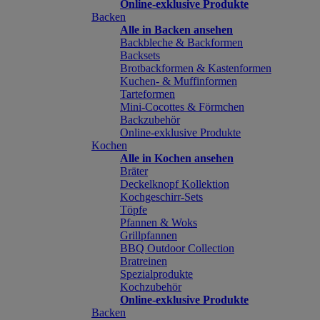
Online-exklusive Produkte
Backen
Alle in Backen ansehen
Backbleche & Backformen
Backsets
Brotbackformen & Kastenformen
Kuchen- & Muffinformen
Tarteformen
Mini-Cocottes & Förmchen
Backzubehör
Online-exklusive Produkte
Kochen
Alle in Kochen ansehen
Bräter
Deckelknopf Kollektion
Kochgeschirr-Sets
Töpfe
Pfannen & Woks
Grillpfannen
BBQ Outdoor Collection
Bratreinen
Spezialprodukte
Kochzubehör
Online-exklusive Produkte
Backen