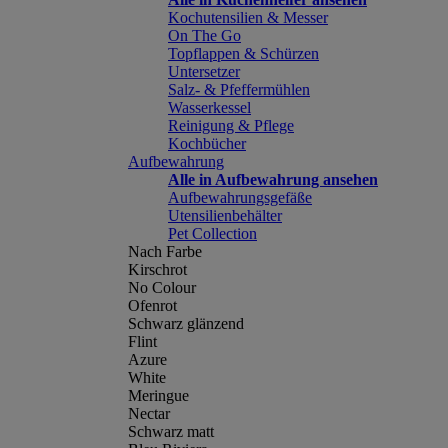
Kochutensilien & Messer
On The Go
Topflappen & Schürzen
Untersetzer
Salz- & Pfeffermühlen
Wasserkessel
Reinigung & Pflege
Kochbücher
Aufbewahrung
Alle in Aufbewahrung ansehen
Aufbewahrungsgefäße
Utensilienbehälter
Pet Collection
Nach Farbe
Kirschrot
No Colour
Ofenrot
Schwarz glänzend
Flint
Azure
White
Meringue
Nectar
Schwarz matt