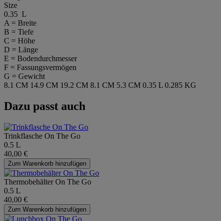
Size
0.35 L
A = Breite
B = Tiefe
C = Höhe
D = Länge
E = Bodendurchmesser
F = Fassungsvermögen
G = Gewicht
8.1 CM
14.9 CM
19.2 CM
8.1 CM
5.3 CM
0.35 L
0.285 KG
Dazu passt auch
Trinkflasche On The Go
0.5 L
40,00 €
Zum Warenkorb hinzufügen
Thermobehälter On The Go
0.5 L
40,00 €
Zum Warenkorb hinzufügen