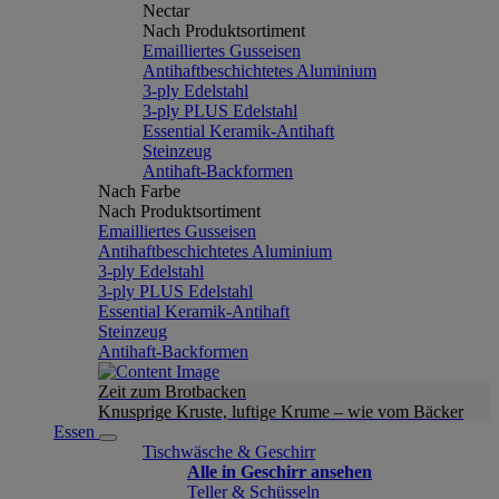
Nectar
Nach Produktsortiment
Emailliertes Gusseisen
Antihaftbeschichtetes Aluminium
3-ply Edelstahl
3-ply PLUS Edelstahl
Essential Keramik-Antihaft
Steinzeug
Antihaft-Backformen
Nach Farbe
Nach Produktsortiment
Emailliertes Gusseisen
Antihaftbeschichtetes Aluminium
3-ply Edelstahl
3-ply PLUS Edelstahl
Essential Keramik-Antihaft
Steinzeug
Antihaft-Backformen
Zeit zum Brotbacken
Knusprige Kruste, luftige Krume – wie vom Bäcker
Essen
Tischwäsche & Geschirr
Alle in Geschirr ansehen
Teller & Schüsseln