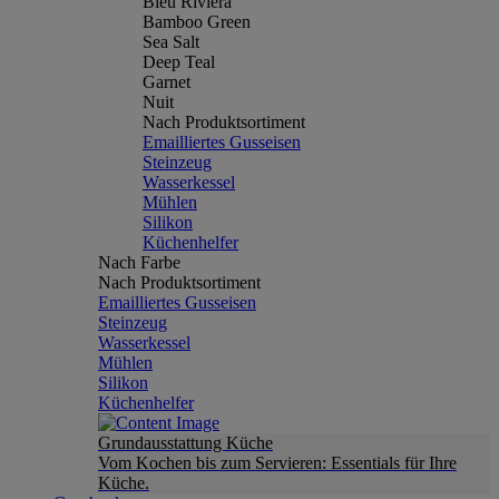
Bleu Riviera
Bamboo Green
Sea Salt
Deep Teal
Garnet
Nuit
Nach Produktsortiment
Emailliertes Gusseisen
Steinzeug
Wasserkessel
Mühlen
Silikon
Küchenhelfer
Nach Farbe
Nach Produktsortiment
Emailliertes Gusseisen
Steinzeug
Wasserkessel
Mühlen
Silikon
Küchenhelfer
Grundausstattung Küche
Vom Kochen bis zum Servieren: Essentials für Ihre
Küche.