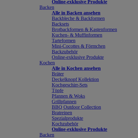
Online-exklusive Produkte
Backen
Alle in Backen ansehen
Backbleche & Backformen
Backsets
Brotbackformen & Kastenformen
Kuchen- & Muffinformen
Tarteformen
Mini-Cocottes & Förmchen
Backzubehör
Online-exklusive Produkte
Kochen
Alle in Kochen ansehen
Bräter
Deckelknopf Kollektion
Kochgeschirr-Sets
Töpfe
Pfannen & Woks
Grillpfannen
BBQ Outdoor Collection
Bratreinen
Spezialprodukte
Kochzubehör
Online-exklusive Produkte
Backen