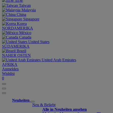
日本
Taiwan
Malaysia
China
Singapore
Korea
NORDAMERIKA
México
Canada
United States
SÜDAMERIKA
Brazil
NAHER OSTEN
United Arab Emirates
AFRIKA
Anmelden
Wishlist
0
Neuheiten
Neu & Beliebt
Alle in Neuheiten ansehen