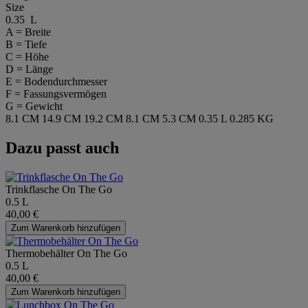
Size
0.35 L
A = Breite
B = Tiefe
C = Höhe
D = Länge
E = Bodendurchmesser
F = Fassungsvermögen
G = Gewicht
8.1 CM
14.9 CM
19.2 CM
8.1 CM
5.3 CM
0.35 L
0.285 KG
Dazu passt auch
Trinkflasche On The Go
0.5 L
40,00 €
Zum Warenkorb hinzufügen
Thermobehälter On The Go
0.5 L
40,00 €
Zum Warenkorb hinzufügen