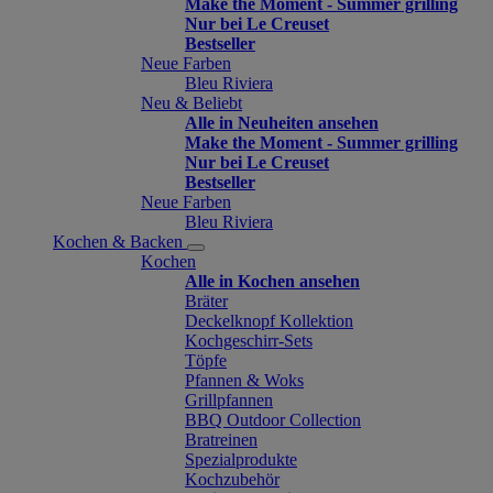
Make the Moment - Summer grilling
Nur bei Le Creuset
Bestseller
Neue Farben
Bleu Riviera
Neu & Beliebt
Alle in Neuheiten ansehen
Make the Moment - Summer grilling
Nur bei Le Creuset
Bestseller
Neue Farben
Bleu Riviera
Kochen & Backen
Kochen
Alle in Kochen ansehen
Bräter
Deckelknopf Kollektion
Kochgeschirr-Sets
Töpfe
Pfannen & Woks
Grillpfannen
BBQ Outdoor Collection
Bratreinen
Spezialprodukte
Kochzubehör