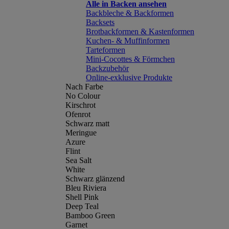
Alle in Backen ansehen
Backbleche & Backformen
Backsets
Brotbackformen & Kastenformen
Kuchen- & Muffinformen
Tarteformen
Mini-Cocottes & Förmchen
Backzubehör
Online-exklusive Produkte
Nach Farbe
No Colour
Kirschrot
Ofenrot
Schwarz matt
Meringue
Azure
Flint
Sea Salt
White
Schwarz glänzend
Bleu Riviera
Shell Pink
Deep Teal
Bamboo Green
Garnet