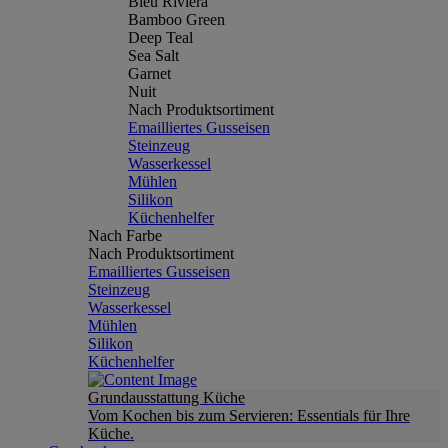
Bleu Riviera
Bamboo Green
Deep Teal
Sea Salt
Garnet
Nuit
Nach Produktsortiment
Emailliertes Gusseisen
Steinzeug
Wasserkessel
Mühlen
Silikon
Küchenhelfer
Nach Farbe
Nach Produktsortiment
Emailliertes Gusseisen
Steinzeug
Wasserkessel
Mühlen
Silikon
Küchenhelfer
Grundausstattung Küche
Vom Kochen bis zum Servieren: Essentials für Ihre
Küche.