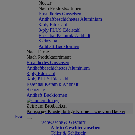
Nectar
Nach Produktsortiment
Emailliertes Gusseisen
Antihaftbeschichtetes Aluminium
3-ply Edelstahl
3-ply PLUS Edelstahl
Essential Keramik-Antihaft
Steinzeug
Antihaft-Backformen
Nach Farbe
Nach Produktsortiment
Emailliertes Gusseisen
Antihaftbeschichtetes Aluminium
3-ply Edelstahl
3-ply PLUS Edelstahl
Essential Keramik-Antihaft
Steinzeug
Antihaft-Backformen
Zeit zum Brotbacken
Knusprige Kruste, luftige Krume – wie vom Bäcker
Essen
Tischwäsche & Geschirr
Alle in Geschirr ansehen
Teller & Schüsseln