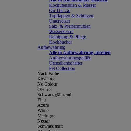
Kochutensilien & Messer
On The Go
Topflappen & Schürzen
Untersetzer
Salz- & Pfeffermühlen
Wasserkessel
Reinigung & Pflege
Kochbücher
Aufbewahrung
Alle in Aufbewahrung ansehen
Aufbewahrungsgefäße
Utensilienbehälter
Pet Collection
Nach Farbe
Kirschrot
No Colour
Ofenrot
Schwarz glänzend
Flint
Azure
White
Meringue
Nectar
Schwarz matt