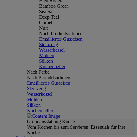
Bleu Riviera
Bamboo Green
Sea Salt
Deep Teal
Garnet
Nuit
Nach Produktsortiment
Emailliertes Gusseisen
Steinzeug
Wasserkessel
Mühlen
Silikon
Küchenhelfer
Nach Farbe
Nach Produktsortiment
Emailliertes Gusseisen
Steinzeug
Wasserkessel
Mühlen
Silikon
Küchenhelfer
Grundausstattung Küche
Vom Kochen bis zum Servieren: Essentials für Ihre
Küche.