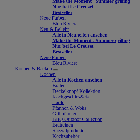
Make the Moment - Summer grilling
Nur bei Le Creuset
Bestseller
Neue Farben
Bleu Riviera
Neu & Beliebt
Alle in Neuheiten ansehen
Make the Moment - Summer grilling
Nur bei Le Creuset
Bestseller
Neue Farben
Bleu Riviera
Kochen & Backen
Kochen
Alle in Kochen ansehen
Bräter
Deckelknopf Kollektion
Kochgeschirr-Sets
Töpfe
Pfannen & Woks
Grillpfannen
BBQ Outdoor Collection
Bratreinen
Spezialprodukte
Kochzubehör