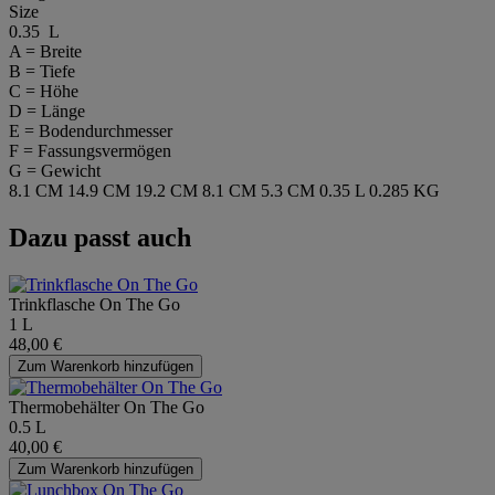
Size
0.35 L
A = Breite
B = Tiefe
C = Höhe
D = Länge
E = Bodendurchmesser
F = Fassungsvermögen
G = Gewicht
8.1 CM
14.9 CM
19.2 CM
8.1 CM
5.3 CM
0.35 L
0.285 KG
Dazu passt auch
Trinkflasche On The Go
1 L
48,00 €
Zum Warenkorb hinzufügen
Thermobehälter On The Go
0.5 L
40,00 €
Zum Warenkorb hinzufügen