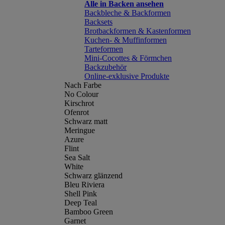
Alle in Backen ansehen
Backbleche & Backformen
Backsets
Brotbackformen & Kastenformen
Kuchen- & Muffinformen
Tarteformen
Mini-Cocottes & Förmchen
Backzubehör
Online-exklusive Produkte
Nach Farbe
No Colour
Kirschrot
Ofenrot
Schwarz matt
Meringue
Azure
Flint
Sea Salt
White
Schwarz glänzend
Bleu Riviera
Shell Pink
Deep Teal
Bamboo Green
Garnet