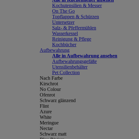
Kochutensilien & Messer
On The Go
Topflappen & Schürzen
Untersetzer
Salz- & Pfeffermühlen
Wasserkessel
Reinigung & Pflege
Kochbücher
Aufbewahrung
Alle in Aufbewahrung ansehen
Aufbewahrungsgefäße
Utensilienbehälter
Pet Collection
Nach Farbe
Kirschrot
No Colour
Ofenrot
Schwarz glänzend
Flint
Azure
White
Meringue
Nectar
Schwarz matt