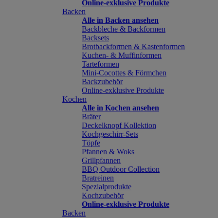
Online-exklusive Produkte
Backen
Alle in Backen ansehen
Backbleche & Backformen
Backsets
Brotbackformen & Kastenformen
Kuchen- & Muffinformen
Tarteformen
Mini-Cocottes & Förmchen
Backzubehör
Online-exklusive Produkte
Kochen
Alle in Kochen ansehen
Bräter
Deckelknopf Kollektion
Kochgeschirr-Sets
Töpfe
Pfannen & Woks
Grillpfannen
BBQ Outdoor Collection
Bratreinen
Spezialprodukte
Kochzubehör
Online-exklusive Produkte
Backen