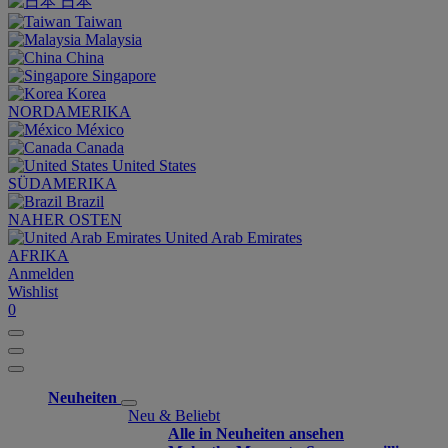
日本
Taiwan
Malaysia
China
Singapore
Korea
NORDAMERIKA
México
Canada
United States
SÜDAMERIKA
Brazil
NAHER OSTEN
United Arab Emirates
AFRIKA
Anmelden
Wishlist
0
Neuheiten
Neu & Beliebt
Alle in Neuheiten ansehen