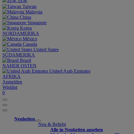
日本
Taiwan
Malaysia
China
Singapore
Korea
NORDAMERIKA
México
Canada
United States
SÜDAMERIKA
Brazil
NAHER OSTEN
United Arab Emirates
AFRIKA
Anmelden
Wishlist
0
Neuheiten
Neu & Beliebt
Alle in Neuheiten ansehen