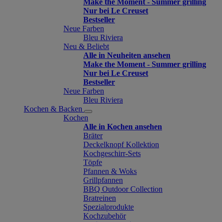
Make the Moment - Summer grilling
Nur bei Le Creuset
Bestseller
Neue Farben
Bleu Riviera
Neu & Beliebt
Alle in Neuheiten ansehen
Make the Moment - Summer grilling
Nur bei Le Creuset
Bestseller
Neue Farben
Bleu Riviera
Kochen & Backen
Kochen
Alle in Kochen ansehen
Bräter
Deckelknopf Kollektion
Kochgeschirr-Sets
Töpfe
Pfannen & Woks
Grillpfannen
BBQ Outdoor Collection
Bratreinen
Spezialprodukte
Kochzubehör