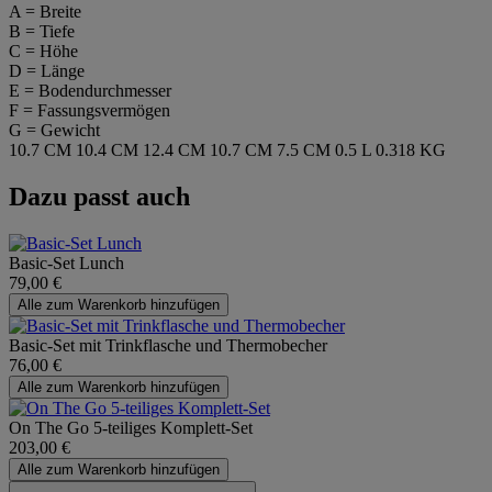
A = Breite
B = Tiefe
C = Höhe
D = Länge
E = Bodendurchmesser
F = Fassungsvermögen
G = Gewicht
10.7 CM
10.4 CM
12.4 CM
10.7 CM
7.5 CM
0.5 L
0.318 KG
Dazu passt auch
Basic-Set Lunch
79,00 €
Alle zum Warenkorb hinzufügen
Basic-Set mit Trinkflasche und Thermobecher
76,00 €
Alle zum Warenkorb hinzufügen
On The Go 5-teiliges Komplett-Set
203,00 €
Alle zum Warenkorb hinzufügen