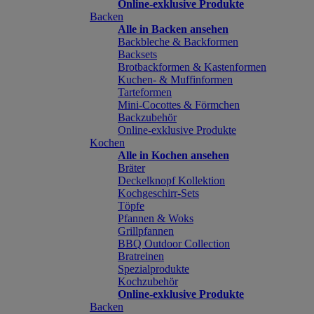
Online-exklusive Produkte
Backen
Alle in Backen ansehen
Backbleche & Backformen
Backsets
Brotbackformen & Kastenformen
Kuchen- & Muffinformen
Tarteformen
Mini-Cocottes & Förmchen
Backzubehör
Online-exklusive Produkte
Kochen
Alle in Kochen ansehen
Bräter
Deckelknopf Kollektion
Kochgeschirr-Sets
Töpfe
Pfannen & Woks
Grillpfannen
BBQ Outdoor Collection
Bratreinen
Spezialprodukte
Kochzubehör
Online-exklusive Produkte
Backen