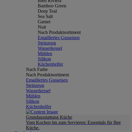
Bleu Riviera
Bamboo Green
Deep Teal
Sea Salt
Garnet
Nuit
Nach Produktsortiment
Emailliertes Gusseisen
Steinzeug
Wasserkessel
Mühlen
Silikon
Küchenhelfer
Nach Farbe
Nach Produktsortiment
Emailliertes Gusseisen
Steinzeug
Wasserkessel
Mühlen
Silikon
Küchenhelfer
Grundausstattung Küche
Vom Kochen bis zum Servieren: Essentials für Ihre
Küche.