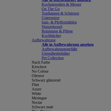
Kochutensilien & Messer
On The Go
Topflappen & Schürzen
Untersetzer
Salz- & Pfeffermühlen
Wasserkessel
Reinigung & Pflege
Kochbücher
Aufbewahrung
Alle in Aufbewahrung ansehen
Aufbewahrungsgefäße
Utensilienbehälter
Pet Collection
Nach Farbe
Kirschrot
No Colour
Ofenrot
Schwarz glänzend
Flint
Azure
White
Meringue
Nectar
Schwarz matt