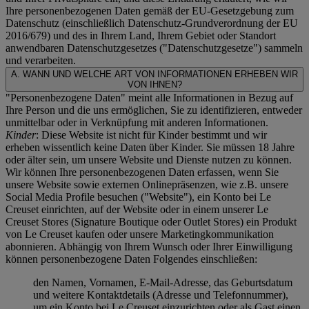
Ihre personenbezogenen Daten gemäß der EU-Gesetzgebung zum
Datenschutz (einschließlich Datenschutz-Grundverordnung der EU
2016/679) und des in Ihrem Land, Ihrem Gebiet oder Standort
anwendbaren Datenschutzgesetzes ("
Datenschutzgesetze
") sammeln
und verarbeiten.
A. WANN UND WELCHE ART VON INFORMATIONEN ERHEBEN WIR
VON IHNEN?
"Personenbezogene Daten" meint alle Informationen in Bezug auf
Ihre Person und die uns ermöglichen, Sie zu identifizieren, entweder
unmittelbar oder in Verknüpfung mit anderen Informationen.
Kinder
: Diese Website ist nicht für Kinder bestimmt und wir
erheben wissentlich keine Daten über Kinder. Sie müssen 18 Jahre
oder älter sein, um unsere Website und Dienste nutzen zu können.
Wir können Ihre personenbezogenen Daten erfassen, wenn Sie
unsere Website sowie externen Onlinepräsenzen, wie z.B. unsere
Social Media Profile besuchen ("
Website
"), ein Konto bei Le
Creuset einrichten, auf der Website oder in einem unserer Le
Creuset Stores (Signature Boutique oder Outlet Stores) ein Produkt
von Le Creuset kaufen oder unsere Marketingkommunikation
abonnieren. Abhängig von Ihrem Wunsch oder Ihrer Einwilligung
können personenbezogene Daten Folgendes einschließen:
den Namen, Vornamen, E-Mail-Adresse, das Geburtsdatum
und weitere Kontaktdetails (Adresse und Telefonnummer),
um ein Konto bei Le Creuset einzurichten oder als Gast einen