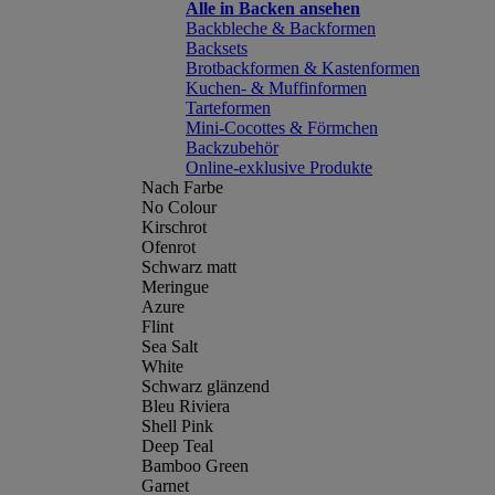
Alle in Backen ansehen
Backbleche & Backformen
Backsets
Brotbackformen & Kastenformen
Kuchen- & Muffinformen
Tarteformen
Mini-Cocottes & Förmchen
Backzubehör
Online-exklusive Produkte
Nach Farbe
No Colour
Kirschrot
Ofenrot
Schwarz matt
Meringue
Azure
Flint
Sea Salt
White
Schwarz glänzend
Bleu Riviera
Shell Pink
Deep Teal
Bamboo Green
Garnet