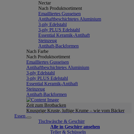
Nectar
Nach Produktsortiment
Emailliertes Gusseisen
Antihaftbeschichtetes Aluminium
3-ply Edelstahl
3-ply PLUS Edelstahl
Essential Keramik-Antihaft
Steinzeug
Antihaft-Backformen
Nach Farbe
Nach Produktsortiment
Emailliertes Gusseisen
Antihaftbeschichtetes Aluminium
3-ply Edelstahl
3-ply PLUS Edelstahl
Essential Keramik-Antihaft
Steinzeug
Antihaft-Backformen
Zeit zum Brotbacken
Knusprige Kruste, luftige Krume – wie vom Bäcker
Essen
Tischwäsche & Geschirr
Alle in Geschirr ansehen
Teller & Schüsseln