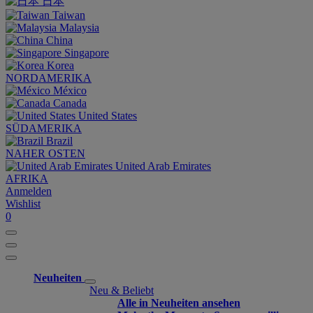
日本
Taiwan
Malaysia
China
Singapore
Korea
NORDAMERIKA
México
Canada
United States
SÜDAMERIKA
Brazil
NAHER OSTEN
United Arab Emirates
AFRIKA
Anmelden
Wishlist
0
Neuheiten
Neu & Beliebt
Alle in Neuheiten ansehen