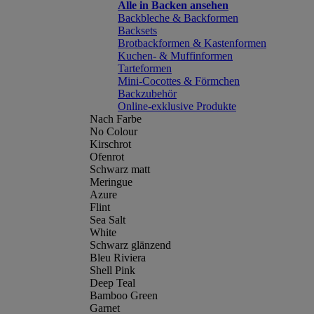
Alle in Backen ansehen
Backbleche & Backformen
Backsets
Brotbackformen & Kastenformen
Kuchen- & Muffinformen
Tarteformen
Mini-Cocottes & Förmchen
Backzubehör
Online-exklusive Produkte
Nach Farbe
No Colour
Kirschrot
Ofenrot
Schwarz matt
Meringue
Azure
Flint
Sea Salt
White
Schwarz glänzend
Bleu Riviera
Shell Pink
Deep Teal
Bamboo Green
Garnet