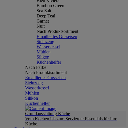
Bleu Riviera
Bamboo Green
Sea Salt
Deep Teal
Garnet
Nuit
Nach Produktsortiment
Emailliertes Gusseisen
Steinzeug
Wasserkessel
Mühlen
Silikon
Küchenhelfer
Nach Farbe
Nach Produktsortiment
Emailliertes Gusseisen
Steinzeug
Wasserkessel
Mühlen
Silikon
Küchenhelfer
Grundausstattung Küche
Vom Kochen bis zum Servieren: Essentials für Ihre
Küche.