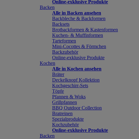
Online-exklusive Produkte
Backen
Alle in Backen ansehen
Backbleche & Backformen
Backsets
Brotbackformen & Kastenformen
Kuchen- & Muffinformen
Tarteformen
Mini-Cocottes & Förmchen
Backzubehör
Online-exklusive Produkte
Kochen
Alle in Kochen ansehen
Bräter
Deckelknopf Kollektion
Kochgeschirr-Sets
Töpfe
Pfannen & Woks
Grillpfannen
BBQ Outdoor Collection
Bratreinen
Spezialprodukte
Kochzubehör
Online-exklusive Produkte
Backen