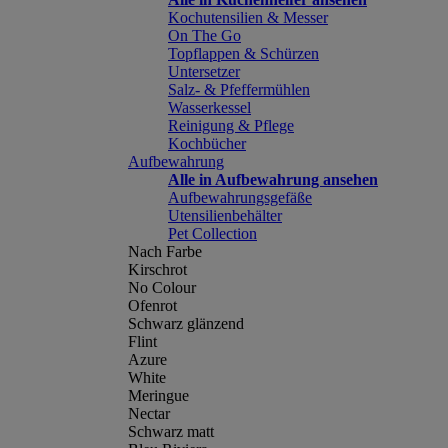
Kochutensilien & Messer
On The Go
Topflappen & Schürzen
Untersetzer
Salz- & Pfeffermühlen
Wasserkessel
Reinigung & Pflege
Kochbücher
Aufbewahrung
Alle in Aufbewahrung ansehen
Aufbewahrungsgefäße
Utensilienbehälter
Pet Collection
Nach Farbe
Kirschrot
No Colour
Ofenrot
Schwarz glänzend
Flint
Azure
White
Meringue
Nectar
Schwarz matt