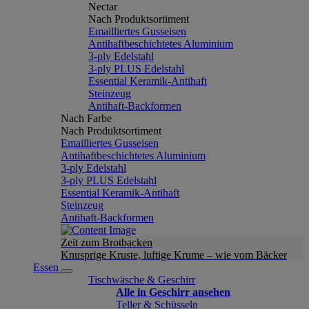
Nectar
Nach Produktsortiment
Emailliertes Gusseisen
Antihaftbeschichtetes Aluminium
3-ply Edelstahl
3-ply PLUS Edelstahl
Essential Keramik-Antihaft
Steinzeug
Antihaft-Backformen
Nach Farbe
Nach Produktsortiment
Emailliertes Gusseisen
Antihaftbeschichtetes Aluminium
3-ply Edelstahl
3-ply PLUS Edelstahl
Essential Keramik-Antihaft
Steinzeug
Antihaft-Backformen
Zeit zum Brotbacken
Knusprige Kruste, luftige Krume – wie vom Bäcker
Essen
Tischwäsche & Geschirr
Alle in Geschirr ansehen
Teller & Schüsseln