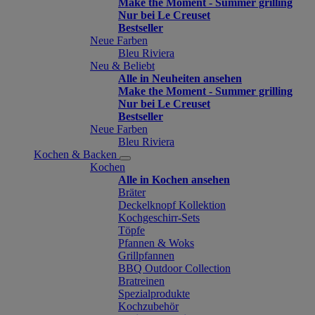
Make the Moment - Summer grilling
Nur bei Le Creuset
Bestseller
Neue Farben
Bleu Riviera
Neu & Beliebt
Alle in Neuheiten ansehen
Make the Moment - Summer grilling
Nur bei Le Creuset
Bestseller
Neue Farben
Bleu Riviera
Kochen & Backen
Kochen
Alle in Kochen ansehen
Bräter
Deckelknopf Kollektion
Kochgeschirr-Sets
Töpfe
Pfannen & Woks
Grillpfannen
BBQ Outdoor Collection
Bratreinen
Spezialprodukte
Kochzubehör