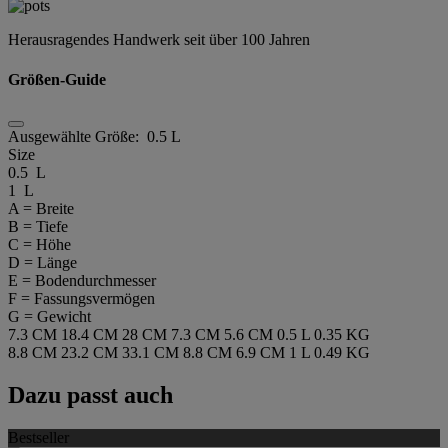
Herausragendes Handwerk seit über 100 Jahren
Größen-Guide
Ausgewählte Größe:
0.5 L
Size
0.5 L
1 L
A = Breite
B = Tiefe
C = Höhe
D = Länge
E = Bodendurchmesser
F = Fassungsvermögen
G = Gewicht
7.3 CM
18.4 CM
28 CM
7.3 CM
5.6 CM
0.5 L
0.35 KG
8.8 CM
23.2 CM
33.1 CM
8.8 CM
6.9 CM
1 L
0.49 KG
Dazu passt auch
Bestseller