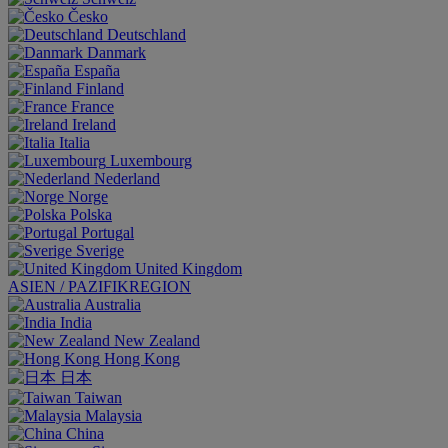
Česko
Deutschland
Danmark
España
Finland
France
Ireland
Italia
Luxembourg
Nederland
Norge
Polska
Portugal
Sverige
United Kingdom
ASIEN / PAZIFIKREGION
Australia
India
New Zealand
Hong Kong
日本
Taiwan
Malaysia
China