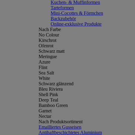
Kuchen- & Muffinformen
Tarteformen
Mini-Cocottes & Förmchen
Backzubehör
Online-exklusive Produkte
Nach Farbe
No Colour
Kirschrot
Ofenrot
Schwarz matt
Meringue
Azure
Flint
Sea Salt
White
Schwarz glänzend
Bleu Riviera
Shell Pink
Deep Teal
Bamboo Green
Garnet
Nectar
Nach Produktsortiment
Emailliertes Gusseisen
Antihaftbeschichtetes Aluminium