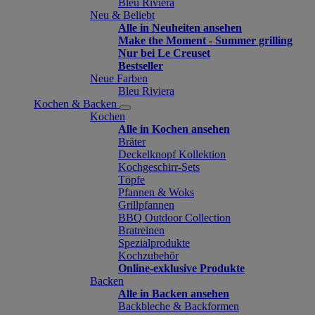
Bleu Riviera
Neu & Beliebt
Alle in Neuheiten ansehen
Make the Moment - Summer grilling
Nur bei Le Creuset
Bestseller
Neue Farben
Bleu Riviera
Kochen & Backen
Kochen
Alle in Kochen ansehen
Bräter
Deckelknopf Kollektion
Kochgeschirr-Sets
Töpfe
Pfannen & Woks
Grillpfannen
BBQ Outdoor Collection
Bratreinen
Spezialprodukte
Kochzubehör
Online-exklusive Produkte
Backen
Alle in Backen ansehen
Backbleche & Backformen