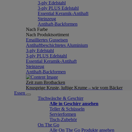
3-ply Edelstahl
3-ply PLUS Edelstahl
Essential Keramik-Antihaft
Steinzeug
Antihaft-Backformen
Nach Farbe
Nach Produktsortiment
Emailliertes Gusseisen
Antihaftbeschichtetes Aluminium
3-ply Edelstahl
3-ply PLUS Edelstahl
Essential Keramik-Antihaft
Steinzeug
Antihaft-Backformen
Zeit zum Brotbacken
Knusprige Kruste, luftige Krume – wie vom Bäcker
Essen
Tischwäsche & Geschirr
Alle in Geschirr ansehen
Teller & Schüsseln
Servierformen
Tisch-Zubehör
On The Go
Alle On The Go Produkte ansehen