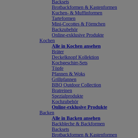
Backsets
Brotbackformen & Kastenformen
Kuchen- & Muffinformen
Tarteformen
Mini-Cocottes & Förmchen
Backzubehör
Online-exklusive Produkte
Kochen
Alle in Kochen ansehen
Bräter
Deckelknopf Kollektion
Kochgeschirr-Sets
Töpfe
Pfannen & Woks
Grillpfannen
BBQ Outdoor Collection
Bratreinen
Spezialprodukte
Kochzubehör
Online-exklusive Produkte
Backen
Alle in Backen ansehen
Backbleche & Backformen
Backsets
Brotbackformen & Kastenformen