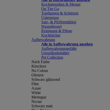
Kochutensilien & Messer
On The Go
Topflappen & Schürzen
Untersetzer
Salz- & Pfeffermühlen
Wasserkessel
Reinigung & Pflege
Kochbücher
Aufbewahrung
Alle in Aufbewahrung ansehen
Aufbewahrungsgefäße
Utensilienbehälter
Pet Collection
Nach Farbe
Kirschrot
No Colour
Ofenrot
Schwarz glänzend
Flint
Azure
White
Meringue
Nectar
Schwarz matt