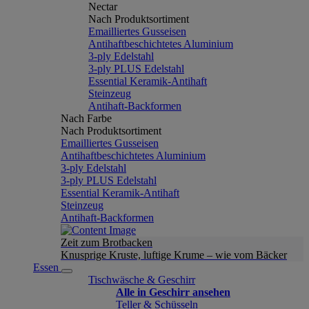
Nectar
Nach Produktsortiment
Emailliertes Gusseisen
Antihaftbeschichtetes Aluminium
3-ply Edelstahl
3-ply PLUS Edelstahl
Essential Keramik-Antihaft
Steinzeug
Antihaft-Backformen
Nach Farbe
Nach Produktsortiment
Emailliertes Gusseisen
Antihaftbeschichtetes Aluminium
3-ply Edelstahl
3-ply PLUS Edelstahl
Essential Keramik-Antihaft
Steinzeug
Antihaft-Backformen
Zeit zum Brotbacken
Knusprige Kruste, luftige Krume – wie vom Bäcker
Essen
Tischwäsche & Geschirr
Alle in Geschirr ansehen
Teller & Schüsseln