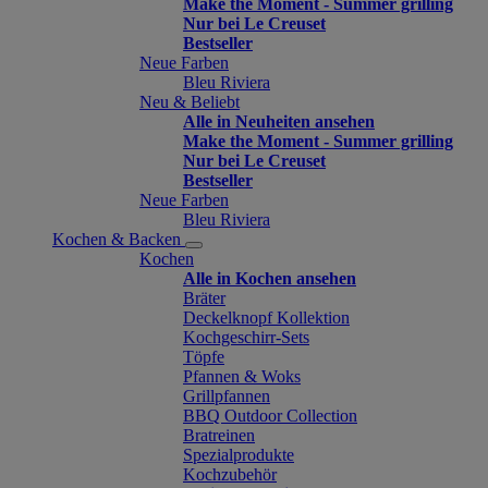
Make the Moment - Summer grilling
Nur bei Le Creuset
Bestseller
Neue Farben
Bleu Riviera
Neu & Beliebt
Alle in Neuheiten ansehen
Make the Moment - Summer grilling
Nur bei Le Creuset
Bestseller
Neue Farben
Bleu Riviera
Kochen & Backen
Kochen
Alle in Kochen ansehen
Bräter
Deckelknopf Kollektion
Kochgeschirr-Sets
Töpfe
Pfannen & Woks
Grillpfannen
BBQ Outdoor Collection
Bratreinen
Spezialprodukte
Kochzubehör