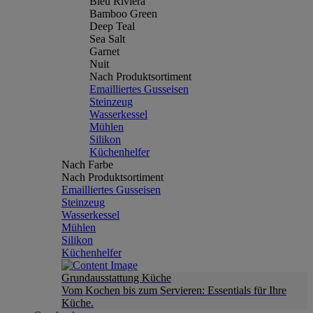
Bleu Riviera
Bamboo Green
Deep Teal
Sea Salt
Garnet
Nuit
Nach Produktsortiment
Emailliertes Gusseisen
Steinzeug
Wasserkessel
Mühlen
Silikon
Küchenhelfer
Nach Farbe
Nach Produktsortiment
Emailliertes Gusseisen
Steinzeug
Wasserkessel
Mühlen
Silikon
Küchenhelfer
Grundausstattung Küche
Vom Kochen bis zum Servieren: Essentials für Ihre
Küche.