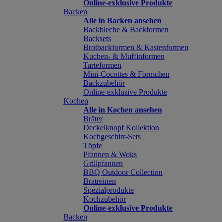
Online-exklusive Produkte
Backen
Alle in Backen ansehen
Backbleche & Backformen
Backsets
Brotbackformen & Kastenformen
Kuchen- & Muffinformen
Tarteformen
Mini-Cocottes & Förmchen
Backzubehör
Online-exklusive Produkte
Kochen
Alle in Kochen ansehen
Bräter
Deckelknopf Kollektion
Kochgeschirr-Sets
Töpfe
Pfannen & Woks
Grillpfannen
BBQ Outdoor Collection
Bratreinen
Spezialprodukte
Kochzubehör
Online-exklusive Produkte
Backen