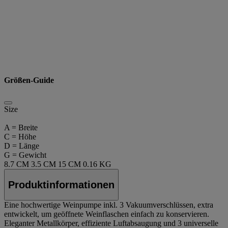
Größen-Guide
Size
A = Breite
C = Höhe
D = Länge
G = Gewicht
8.7 CM
3.5 CM
15 CM
0.16 KG
Produktinformationen
Eine hochwertige Weinpumpe inkl. 3 Vakuumverschlüssen, extra
entwickelt, um geöffnete Weinflaschen einfach zu konservieren.
Eleganter Metallkörper, effiziente Luftabsaugung und 3 universelle