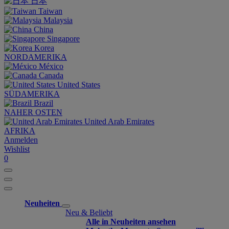
日本
Taiwan
Malaysia
China
Singapore
Korea
NORDAMERIKA
México
Canada
United States
SÜDAMERIKA
Brazil
NAHER OSTEN
United Arab Emirates
AFRIKA
Anmelden
Wishlist
0
Neuheiten
Neu & Beliebt
Alle in Neuheiten ansehen