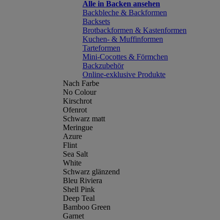
Alle in Backen ansehen
Backbleche & Backformen
Backsets
Brotbackformen & Kastenformen
Kuchen- & Muffinformen
Tarteformen
Mini-Cocottes & Förmchen
Backzubehör
Online-exklusive Produkte
Nach Farbe
No Colour
Kirschrot
Ofenrot
Schwarz matt
Meringue
Azure
Flint
Sea Salt
White
Schwarz glänzend
Bleu Riviera
Shell Pink
Deep Teal
Bamboo Green
Garnet