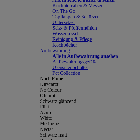
Kochutensilien & Messer
On The Go
Topflappen & Schürzen
Untersetzer
Salz- & Pfeffermühlen
Wasserkessel
Reinigung & Pflege
Kochbücher
Aufbewahrung
Alle in Aufbewahrung ansehen
Aufbewahrungsgefäße
Utensilienbehälter
Pet Collection
Nach Farbe
Kirschrot
No Colour
Ofenrot
Schwarz glänzend
Flint
Azure
White
Meringue
Nectar
Schwarz matt