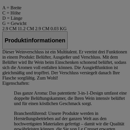
A = Breite
C = Höhe
D = Länge
G = Gewicht
2.9 CM
11.2 CM
2.9 CM
0.03 KG
Produktinformationen
Dieser Weinverschluss ist ein Multitalent. Er vereint drei Funktionen
in einem Produkt: Belüfter, Ausgießer und Verschluss. Mit dem
Belüfter wird Ihr Wein beim Einschenken schonend belüftet, sodass
sich die Aromen voll entfalten können. Die Ausgießfunktion ist
gleichmäßig und tropffrei. Der Verschluss versiegelt danach Ihre
Flasche sorgfältig. Zum Wohl!
Eigenschaften:
Das ganze Aroma: Das patentierte 3-in-1-Design umfasst eine
doppelte Belüftungskammer, die Ihren Wein intensiv belüftet
und für einen köstlichen Geschmack sorgt.
Branchenführend: Unsere Produkte werden in
Herstellungsbetrieben auf der ganzen Welt aus den
hochwertigsten Materialien gefertigt – damit wir die Qualität
gewährleisten können, die Sie von Le Creuset erwarten.