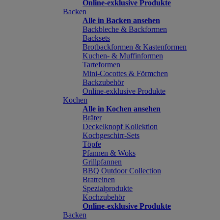
Online-exklusive Produkte
Backen
Alle in Backen ansehen
Backbleche & Backformen
Backsets
Brotbackformen & Kastenformen
Kuchen- & Muffinformen
Tarteformen
Mini-Cocottes & Förmchen
Backzubehör
Online-exklusive Produkte
Kochen
Alle in Kochen ansehen
Bräter
Deckelknopf Kollektion
Kochgeschirr-Sets
Töpfe
Pfannen & Woks
Grillpfannen
BBQ Outdoor Collection
Bratreinen
Spezialprodukte
Kochzubehör
Online-exklusive Produkte
Backen