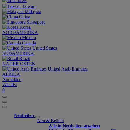
日本
Taiwan
Malaysia
China
Singapore
Korea
NORDAMERIKA
México
Canada
United States
SÜDAMERIKA
Brazil
NAHER OSTEN
United Arab Emirates
AFRIKA
Anmelden
Wishlist
0
Neuheiten
Neu & Beliebt
Alle in Neuheiten ansehen