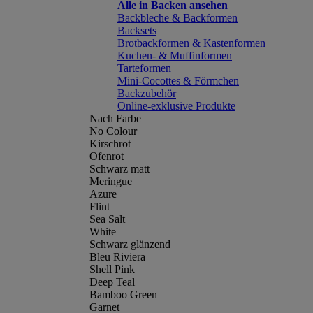
Alle in Backen ansehen
Backbleche & Backformen
Backsets
Brotbackformen & Kastenformen
Kuchen- & Muffinformen
Tarteformen
Mini-Cocottes & Förmchen
Backzubehör
Online-exklusive Produkte
Nach Farbe
No Colour
Kirschrot
Ofenrot
Schwarz matt
Meringue
Azure
Flint
Sea Salt
White
Schwarz glänzend
Bleu Riviera
Shell Pink
Deep Teal
Bamboo Green
Garnet