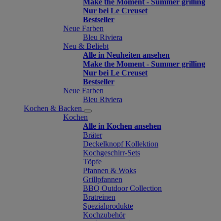
Make the Moment - Summer grilling
Nur bei Le Creuset
Bestseller
Neue Farben
Bleu Riviera
Neu & Beliebt
Alle in Neuheiten ansehen
Make the Moment - Summer grilling
Nur bei Le Creuset
Bestseller
Neue Farben
Bleu Riviera
Kochen & Backen
Kochen
Alle in Kochen ansehen
Bräter
Deckelknopf Kollektion
Kochgeschirr-Sets
Töpfe
Pfannen & Woks
Grillpfannen
BBQ Outdoor Collection
Bratreinen
Spezialprodukte
Kochzubehör