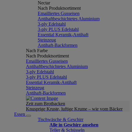
Nectar
Nach Produktsortiment
Emailliertes Gusseisen
Antihaftbeschichtetes Aluminium
3-ply Edelstahl
3-ply PLUS Edelstahl
Essential Keramik-Antihaft
Steinzeug
Antihaft-Backformen
Nach Farbe
Nach Produktsortiment
Emailliertes Gusseisen
Antihaftbeschichtetes Aluminium
3-ply Edelstahl
3-ply PLUS Edelstahl
Essential Keramik-Antihaft
Steinzeug
Antihaft-Backformen
Zeit zum Brotbacken
Knusprige Kruste, luftige Krume – wie vom Bäcker
Essen
Tischwäsche & Geschirr
Alle in Geschirr ansehen
Teller & Schüsseln