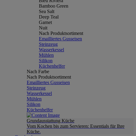
Bleu Riviera
Bamboo Green
Sea Salt
Deep Teal
Garnet
Nuit
Nach Produktsortiment
Emailliertes Gusseisen
Steinzeug
Wasserkessel
Mühlen
Silikon
Küchenhelfer
Nach Farbe
Nach Produktsortiment
Emailliertes Gusseisen
Steinzeug
Wasserkessel
Mühlen
Silikon
Küchenhelfer
Grundausstattung Küche
Vom Kochen bis zum Servieren: Essentials für Ihre
Küche.