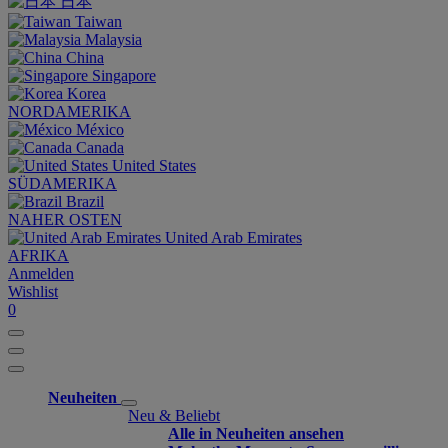
日本
Taiwan
Malaysia
China
Singapore
Korea
NORDAMERIKA
México
Canada
United States
SÜDAMERIKA
Brazil
NAHER OSTEN
United Arab Emirates
AFRIKA
Anmelden
Wishlist
0
Neuheiten
Neu & Beliebt
Alle in Neuheiten ansehen