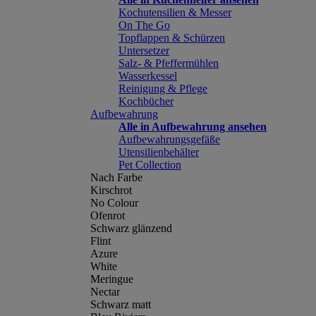
Kochutensilien & Messer
On The Go
Topflappen & Schürzen
Untersetzer
Salz- & Pfeffermühlen
Wasserkessel
Reinigung & Pflege
Kochbücher
Aufbewahrung
Alle in Aufbewahrung ansehen
Aufbewahrungsgefäße
Utensilienbehälter
Pet Collection
Nach Farbe
Kirschrot
No Colour
Ofenrot
Schwarz glänzend
Flint
Azure
White
Meringue
Nectar
Schwarz matt