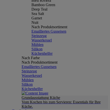
Bleu Riviera
Bamboo Green
Deep Teal
Sea Salt
Garnet
Nuit
Nach Produktsortiment
Emailliertes Gusseisen
Steinzeug
Wasserkessel
Mühlen
Silikon
Küchenhelfer
Nach Farbe
Nach Produktsortiment
Emailliertes Gusseisen
Steinzeug
Wasserkessel
Mühlen
Silikon
Küchenhelfer
Grundausstattung Küche
Vom Kochen bis zum Servieren: Essentials für Ihre
Küche.