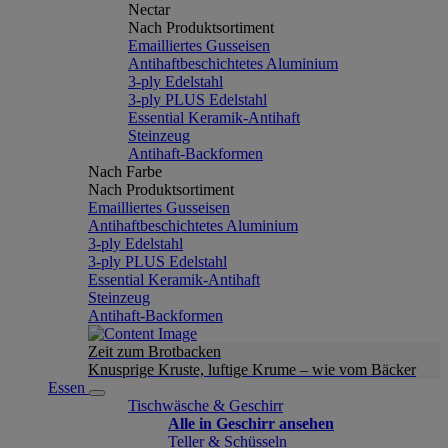
Nectar
Nach Produktsortiment
Emailliertes Gusseisen
Antihaftbeschichtetes Aluminium
3-ply Edelstahl
3-ply PLUS Edelstahl
Essential Keramik-Antihaft
Steinzeug
Antihaft-Backformen
Nach Farbe
Nach Produktsortiment
Emailliertes Gusseisen
Antihaftbeschichtetes Aluminium
3-ply Edelstahl
3-ply PLUS Edelstahl
Essential Keramik-Antihaft
Steinzeug
Antihaft-Backformen
Zeit zum Brotbacken
Knusprige Kruste, luftige Krume – wie vom Bäcker
Essen
Tischwäsche & Geschirr
Alle in Geschirr ansehen
Teller & Schüsseln