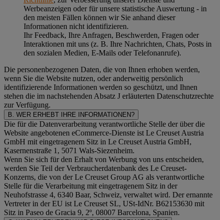
Werbeanzeigen oder für unsere statistische Auswertung - in
den meisten Fällen können wir Sie anhand dieser
Informationen nicht identifizieren.
Ihr Feedback, Ihre Anfragen, Beschwerden, Fragen oder
Interaktionen mit uns (z. B. Ihre Nachrichten, Chats, Posts in
den sozialen Medien, E-Mails oder Telefonanrufe).
Die personenbezogenen Daten, die von Ihnen erhoben werden,
wenn Sie die Website nutzen, oder anderweitig persönlich
identifizierende Informationen werden so geschützt, und Ihnen
stehen die im nachstehenden
Absatz J
erläuterten Datenschutzrechte
zur Verfügung.
B. WER ERHEBT IHRE INFORMATIONEN?
Die für die Datenverarbeitung verantwortliche Stelle der über die
Website angebotenen eCommerce-Dienste ist Le Creuset Austria
GmbH mit eingetragenem Sitz in Le Creuset Austria GmbH,
Kasernenstraße 1, 5071 Wals-Siezenheim.
Wenn Sie sich für den Erhalt von Werbung von uns entscheiden,
werden Sie Teil der Verbraucherdatenbank des Le Creuset-
Konzerns, die von der Le Creuset Group AG als verantwortliche
Stelle für die Verarbeitung mit eingetragenem Sitz in der
Neuhofstrasse 4, 6340 Baar, Schweiz, verwaltet wird. Der ernannte
Vertreter in der EU ist Le Creuset SL, USt-IdNr. B62153630 mit
Sitz in Paseo de Gracia 9, 2º, 08007 Barcelona, Spanien.