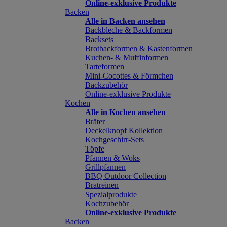
Online-exklusive Produkte
Backen
Alle in Backen ansehen
Backbleche & Backformen
Backsets
Brotbackformen & Kastenformen
Kuchen- & Muffinformen
Tarteformen
Mini-Cocottes & Förmchen
Backzubehör
Online-exklusive Produkte
Kochen
Alle in Kochen ansehen
Bräter
Deckelknopf Kollektion
Kochgeschirr-Sets
Töpfe
Pfannen & Woks
Grillpfannen
BBQ Outdoor Collection
Bratreinen
Spezialprodukte
Kochzubehör
Online-exklusive Produkte
Backen