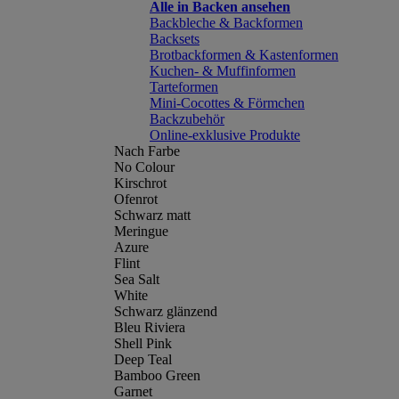
Alle in Backen ansehen
Backbleche & Backformen
Backsets
Brotbackformen & Kastenformen
Kuchen- & Muffinformen
Tarteformen
Mini-Cocottes & Förmchen
Backzubehör
Online-exklusive Produkte
Nach Farbe
No Colour
Kirschrot
Ofenrot
Schwarz matt
Meringue
Azure
Flint
Sea Salt
White
Schwarz glänzend
Bleu Riviera
Shell Pink
Deep Teal
Bamboo Green
Garnet