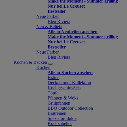
Make the Moment - Summer grilling
Nur bei Le Creuset
Bestseller
Neue Farben
Bleu Riviera
Neu & Beliebt
Alle in Neuheiten ansehen
Make the Moment - Summer grilling
Nur bei Le Creuset
Bestseller
Neue Farben
Bleu Riviera
Kochen & Backen
Kochen
Alle in Kochen ansehen
Bräter
Deckelknopf Kollektion
Kochgeschirr-Sets
Töpfe
Pfannen & Woks
Grillpfannen
BBQ Outdoor Collection
Bratreinen
Spezialprodukte
Kochzubehör