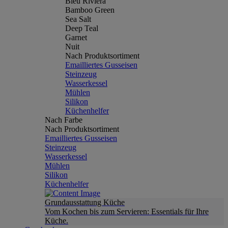
Bleu Riviera
Bamboo Green
Sea Salt
Deep Teal
Garnet
Nuit
Nach Produktsortiment
Emailliertes Gusseisen
Steinzeug
Wasserkessel
Mühlen
Silikon
Küchenhelfer
Nach Farbe
Nach Produktsortiment
Emailliertes Gusseisen
Steinzeug
Wasserkessel
Mühlen
Silikon
Küchenhelfer
Grundausstattung Küche
Vom Kochen bis zum Servieren: Essentials für Ihre
Küche.