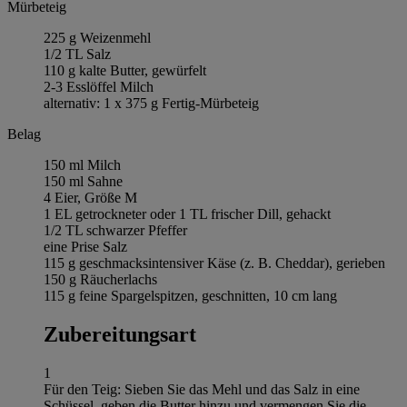
Mürbeteig
225 g Weizenmehl
1/2 TL Salz
110 g kalte Butter, gewürfelt
2-3 Esslöffel Milch
alternativ: 1 x 375 g Fertig-Mürbeteig
Belag
150 ml Milch
150 ml Sahne
4 Eier, Größe M
1 EL getrockneter oder 1 TL frischer Dill, gehackt
1/2 TL schwarzer Pfeffer
eine Prise Salz
115 g geschmacksintensiver Käse (z. B. Cheddar), gerieben
150 g Räucherlachs
115 g feine Spargelspitzen, geschnitten, 10 cm lang
Zubereitungsart
1
Für den Teig: Sieben Sie das Mehl und das Salz in eine
Schüssel, geben die Butter hinzu und vermengen Sie die