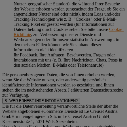
Nutzer, geografischer Standort), die während Ihrer Besuche
der Website erhoben werden (ungeachtet der Frage, ob Sie ein
angemeldeter Nutzer sind oder nicht), indem Logs und/oder
Tracking-Technologien wie z. B. "Cookies" oder E-Mail-
Tracking-Pixel eingesetzt werden (für Informationen zur
Datenerhebung durch Cookies sehen Sie bitte unsere
Cookie-
Richtlinie
, zur Verbesserung unserer Dienste und
Werbeanzeigen oder für unsere statistische Auswertung - in
den meisten Fällen können wir Sie anhand dieser
Informationen nicht identifizieren.
Ihr Feedback, Ihre Anfragen, Beschwerden, Fragen oder
Interaktionen mit uns (z. B. Ihre Nachrichten, Chats, Posts in
den sozialen Medien, E-Mails oder Telefonanrufe).
Die personenbezogenen Daten, die von Ihnen erhoben werden,
wenn Sie die Website nutzen, oder anderweitig persönlich
identifizierende Informationen werden so geschützt, und Ihnen
stehen die im nachstehenden
Absatz J
erläuterten Datenschutzrechte
zur Verfügung.
B. WER ERHEBT IHRE INFORMATIONEN?
Die für die Datenverarbeitung verantwortliche Stelle der über die
Website angebotenen eCommerce-Dienste ist Le Creuset Austria
GmbH mit eingetragenem Sitz in Le Creuset Austria GmbH,
Kasernenstraße 1, 5071 Wals-Siezenheim.
Wenn Sie sich für den Erhalt von Werbung von uns entscheiden,