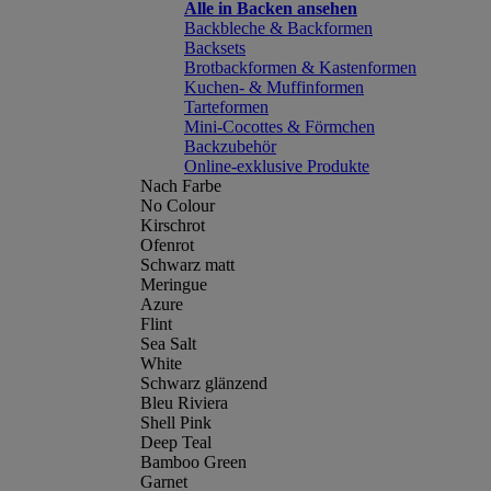
Alle in Backen ansehen
Backbleche & Backformen
Backsets
Brotbackformen & Kastenformen
Kuchen- & Muffinformen
Tarteformen
Mini-Cocottes & Förmchen
Backzubehör
Online-exklusive Produkte
Nach Farbe
No Colour
Kirschrot
Ofenrot
Schwarz matt
Meringue
Azure
Flint
Sea Salt
White
Schwarz glänzend
Bleu Riviera
Shell Pink
Deep Teal
Bamboo Green
Garnet