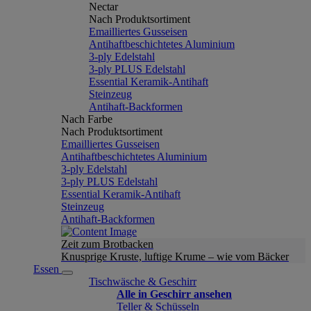
Nectar
Nach Produktsortiment
Emailliertes Gusseisen
Antihaftbeschichtetes Aluminium
3-ply Edelstahl
3-ply PLUS Edelstahl
Essential Keramik-Antihaft
Steinzeug
Antihaft-Backformen
Nach Farbe
Nach Produktsortiment
Emailliertes Gusseisen
Antihaftbeschichtetes Aluminium
3-ply Edelstahl
3-ply PLUS Edelstahl
Essential Keramik-Antihaft
Steinzeug
Antihaft-Backformen
Zeit zum Brotbacken
Knusprige Kruste, luftige Krume – wie vom Bäcker
Essen
Tischwäsche & Geschirr
Alle in Geschirr ansehen
Teller & Schüsseln