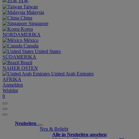
日本
Taiwan
Malaysia
China
Singapore
Korea
NORDAMERIKA
México
Canada
United States
SÜDAMERIKA
Brazil
NAHER OSTEN
United Arab Emirates
AFRIKA
Anmelden
Wishlist
0
Neuheiten
Neu & Beliebt
Alle in Neuheiten ansehen