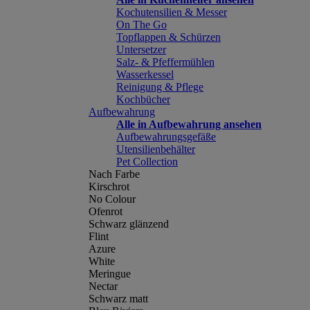
Kochutensilien & Messer
On The Go
Topflappen & Schürzen
Untersetzer
Salz- & Pfeffermühlen
Wasserkessel
Reinigung & Pflege
Kochbücher
Aufbewahrung
Alle in Aufbewahrung ansehen
Aufbewahrungsgefäße
Utensilienbehälter
Pet Collection
Nach Farbe
Kirschrot
No Colour
Ofenrot
Schwarz glänzend
Flint
Azure
White
Meringue
Nectar
Schwarz matt