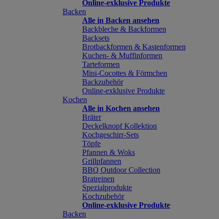
Online-exklusive Produkte
Backen
Alle in Backen ansehen
Backbleche & Backformen
Backsets
Brotbackformen & Kastenformen
Kuchen- & Muffinformen
Tarteformen
Mini-Cocottes & Förmchen
Backzubehör
Online-exklusive Produkte
Kochen
Alle in Kochen ansehen
Bräter
Deckelknopf Kollektion
Kochgeschirr-Sets
Töpfe
Pfannen & Woks
Grillpfannen
BBQ Outdoor Collection
Bratreinen
Spezialprodukte
Kochzubehör
Online-exklusive Produkte
Backen