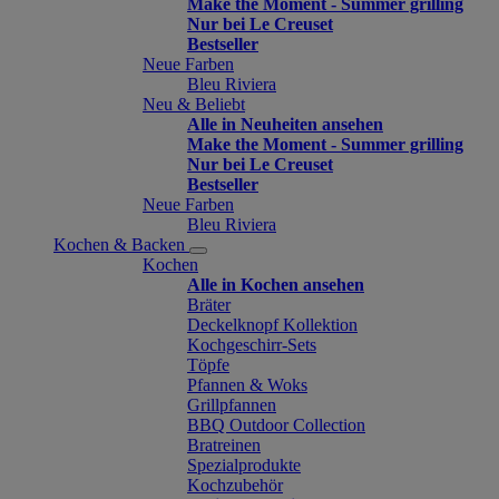
Make the Moment - Summer grilling
Nur bei Le Creuset
Bestseller
Neue Farben
Bleu Riviera
Neu & Beliebt
Alle in Neuheiten ansehen
Make the Moment - Summer grilling
Nur bei Le Creuset
Bestseller
Neue Farben
Bleu Riviera
Kochen & Backen
Kochen
Alle in Kochen ansehen
Bräter
Deckelknopf Kollektion
Kochgeschirr-Sets
Töpfe
Pfannen & Woks
Grillpfannen
BBQ Outdoor Collection
Bratreinen
Spezialprodukte
Kochzubehör