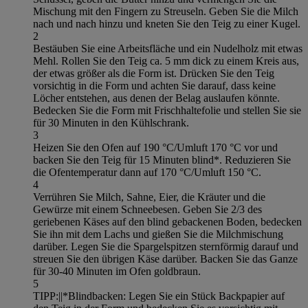
Mischung mit den Fingern zu Streuseln. Geben Sie die Milch
nach und nach hinzu und kneten Sie den Teig zu einer Kugel.
2
Bestäuben Sie eine Arbeitsfläche und ein Nudelholz mit etwas
Mehl. Rollen Sie den Teig ca. 5 mm dick zu einem Kreis aus,
der etwas größer als die Form ist. Drücken Sie den Teig
vorsichtig in die Form und achten Sie darauf, dass keine
Löcher entstehen, aus denen der Belag auslaufen könnte.
Bedecken Sie die Form mit Frischhaltefolie und stellen Sie sie
für 30 Minuten in den Kühlschrank.
3
Heizen Sie den Ofen auf 190 °C/Umluft 170 °C vor und
backen Sie den Teig für 15 Minuten blind*. Reduzieren Sie
die Ofentemperatur dann auf 170 °C/Umluft 150 °C.
4
Verrühren Sie Milch, Sahne, Eier, die Kräuter und die
Gewürze mit einem Schneebesen. Geben Sie 2/3 des
geriebenen Käses auf den blind gebackenen Boden, bedecken
Sie ihn mit dem Lachs und gießen Sie die Milchmischung
darüber. Legen Sie die Spargelspitzen sternförmig darauf und
streuen Sie den übrigen Käse darüber. Backen Sie das Ganze
für 30-40 Minuten im Ofen goldbraun.
5
TIPP:||*Blindbacken: Legen Sie ein Stück Backpapier auf