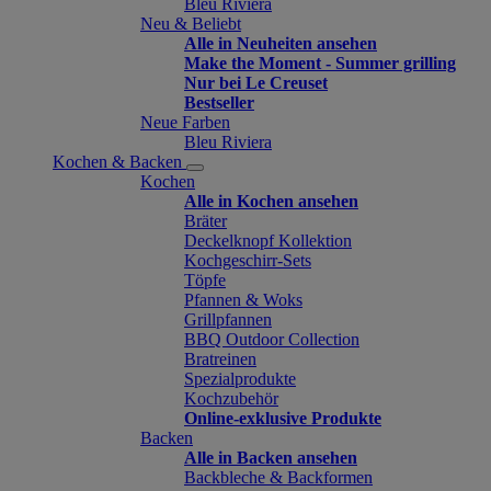
Bleu Riviera
Neu & Beliebt
Alle in Neuheiten ansehen
Make the Moment - Summer grilling
Nur bei Le Creuset
Bestseller
Neue Farben
Bleu Riviera
Kochen & Backen
Kochen
Alle in Kochen ansehen
Bräter
Deckelknopf Kollektion
Kochgeschirr-Sets
Töpfe
Pfannen & Woks
Grillpfannen
BBQ Outdoor Collection
Bratreinen
Spezialprodukte
Kochzubehör
Online-exklusive Produkte
Backen
Alle in Backen ansehen
Backbleche & Backformen