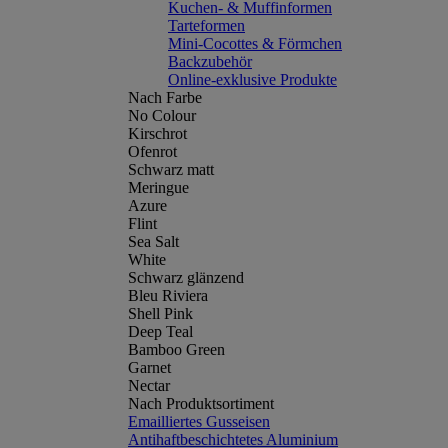
Kuchen- & Muffinformen
Tarteformen
Mini-Cocottes & Förmchen
Backzubehör
Online-exklusive Produkte
Nach Farbe
No Colour
Kirschrot
Ofenrot
Schwarz matt
Meringue
Azure
Flint
Sea Salt
White
Schwarz glänzend
Bleu Riviera
Shell Pink
Deep Teal
Bamboo Green
Garnet
Nectar
Nach Produktsortiment
Emailliertes Gusseisen
Antihaftbeschichtetes Aluminium