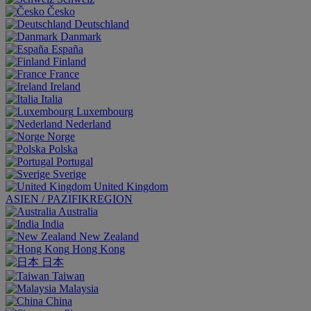
Česko
Deutschland
Danmark
España
Finland
France
Ireland
Italia
Luxembourg
Nederland
Norge
Polska
Portugal
Sverige
United Kingdom
ASIEN / PAZIFIKREGION
Australia
India
New Zealand
Hong Kong
日本
Taiwan
Malaysia
China