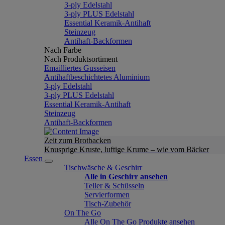
3-ply Edelstahl
3-ply PLUS Edelstahl
Essential Keramik-Antihaft
Steinzeug
Antihaft-Backformen
Nach Farbe
Nach Produktsortiment
Emailliertes Gusseisen
Antihaftbeschichtetes Aluminium
3-ply Edelstahl
3-ply PLUS Edelstahl
Essential Keramik-Antihaft
Steinzeug
Antihaft-Backformen
Zeit zum Brotbacken
Knusprige Kruste, luftige Krume – wie vom Bäcker
Essen
Tischwäsche & Geschirr
Alle in Geschirr ansehen
Teller & Schüsseln
Servierformen
Tisch-Zubehör
On The Go
Alle On The Go Produkte ansehen