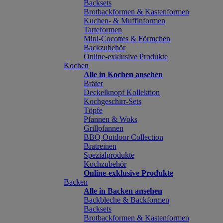
Backsets
Brotbackformen & Kastenformen
Kuchen- & Muffinformen
Tarteformen
Mini-Cocottes & Förmchen
Backzubehör
Online-exklusive Produkte
Kochen
Alle in Kochen ansehen
Bräter
Deckelknopf Kollektion
Kochgeschirr-Sets
Töpfe
Pfannen & Woks
Grillpfannen
BBQ Outdoor Collection
Bratreinen
Spezialprodukte
Kochzubehör
Online-exklusive Produkte
Backen
Alle in Backen ansehen
Backbleche & Backformen
Backsets
Brotbackformen & Kastenformen