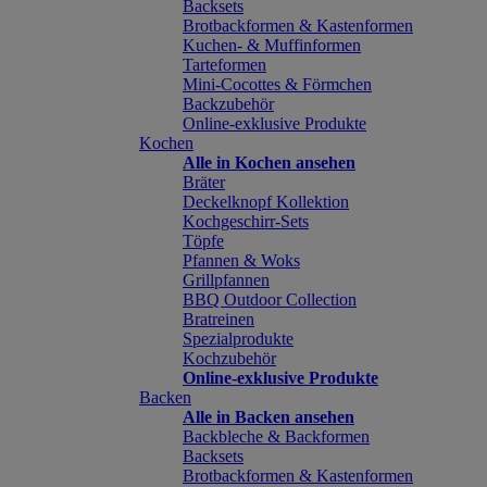
Backsets
Brotbackformen & Kastenformen
Kuchen- & Muffinformen
Tarteformen
Mini-Cocottes & Förmchen
Backzubehör
Online-exklusive Produkte
Kochen
Alle in Kochen ansehen
Bräter
Deckelknopf Kollektion
Kochgeschirr-Sets
Töpfe
Pfannen & Woks
Grillpfannen
BBQ Outdoor Collection
Bratreinen
Spezialprodukte
Kochzubehör
Online-exklusive Produkte
Backen
Alle in Backen ansehen
Backbleche & Backformen
Backsets
Brotbackformen & Kastenformen