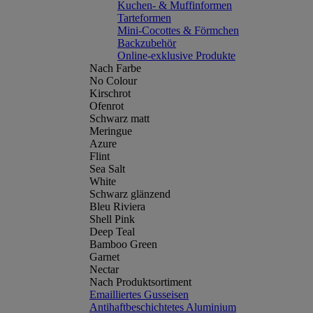
Kuchen- & Muffinformen
Tarteformen
Mini-Cocottes & Förmchen
Backzubehör
Online-exklusive Produkte
Nach Farbe
No Colour
Kirschrot
Ofenrot
Schwarz matt
Meringue
Azure
Flint
Sea Salt
White
Schwarz glänzend
Bleu Riviera
Shell Pink
Deep Teal
Bamboo Green
Garnet
Nectar
Nach Produktsortiment
Emailliertes Gusseisen
Antihaftbeschichtetes Aluminium