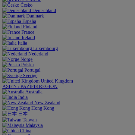
Česko
Deutschland
Danmark
España
Finland
France
Ireland
Italia
Luxembourg
Nederland
Norge
Polska
Portugal
Sverige
United Kingdom
ASIEN / PAZIFIKREGION
Australia
India
New Zealand
Hong Kong
日本
Taiwan
Malaysia
China