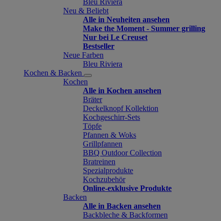
Bleu Riviera
Neu & Beliebt
Alle in Neuheiten ansehen
Make the Moment - Summer grilling
Nur bei Le Creuset
Bestseller
Neue Farben
Bleu Riviera
Kochen & Backen
Kochen
Alle in Kochen ansehen
Bräter
Deckelknopf Kollektion
Kochgeschirr-Sets
Töpfe
Pfannen & Woks
Grillpfannen
BBQ Outdoor Collection
Bratreinen
Spezialprodukte
Kochzubehör
Online-exklusive Produkte
Backen
Alle in Backen ansehen
Backbleche & Backformen