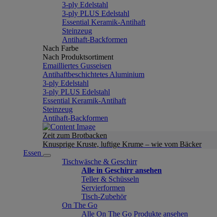
3-ply Edelstahl
3-ply PLUS Edelstahl
Essential Keramik-Antihaft
Steinzeug
Antihaft-Backformen
Nach Farbe
Nach Produktsortiment
Emailliertes Gusseisen
Antihaftbeschichtetes Aluminium
3-ply Edelstahl
3-ply PLUS Edelstahl
Essential Keramik-Antihaft
Steinzeug
Antihaft-Backformen
Zeit zum Brotbacken
Knusprige Kruste, luftige Krume – wie vom Bäcker
Essen
Tischwäsche & Geschirr
Alle in Geschirr ansehen
Teller & Schüsseln
Servierformen
Tisch-Zubehör
On The Go
Alle On The Go Produkte ansehen