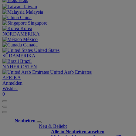
日本
Taiwan
Malaysia
China
Singapore
Korea
NORDAMERIKA
México
Canada
United States
SÜDAMERIKA
Brazil
NAHER OSTEN
United Arab Emirates
AFRIKA
Anmelden
Wishlist
0
Neuheiten
Neu & Beliebt
Alle in Neuheiten ansehen