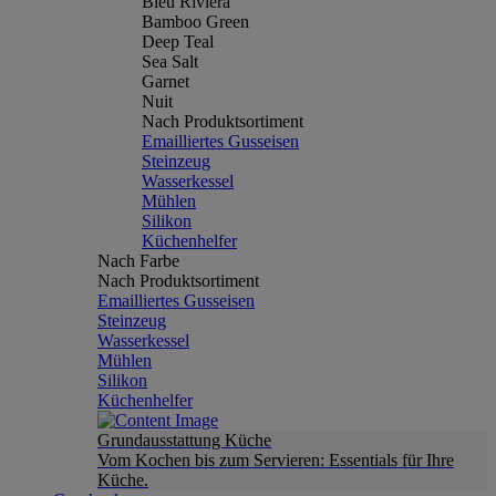
Bleu Riviera
Bamboo Green
Deep Teal
Sea Salt
Garnet
Nuit
Nach Produktsortiment
Emailliertes Gusseisen
Steinzeug
Wasserkessel
Mühlen
Silikon
Küchenhelfer
Nach Farbe
Nach Produktsortiment
Emailliertes Gusseisen
Steinzeug
Wasserkessel
Mühlen
Silikon
Küchenhelfer
Grundausstattung Küche
Vom Kochen bis zum Servieren: Essentials für Ihre
Küche.