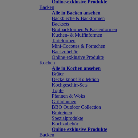
Online-exklusive Produkte
Backen
Alle in Backen ansehen
Backbleche & Backformen
Backsets
Brotbackformen & Kastenformen
Kuchen- & Muffinformen
Tarteformen
Mini-Cocottes & Förmchen
Backzubehör
Online-exklusive Produkte
Kochen
Alle in Kochen ansehen
Bräter
Deckelknopf Kollektion
Kochgeschirr-Sets
Töpfe
Pfannen & Woks
Grillpfannen
BBQ Outdoor Collection
Bratreinen
Spezialprodukte
Kochzubehör
Online-exklusive Produkte
Backen