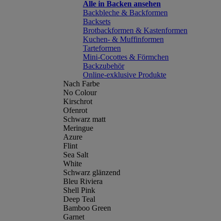
Alle in Backen ansehen
Backbleche & Backformen
Backsets
Brotbackformen & Kastenformen
Kuchen- & Muffinformen
Tarteformen
Mini-Cocottes & Förmchen
Backzubehör
Online-exklusive Produkte
Nach Farbe
No Colour
Kirschrot
Ofenrot
Schwarz matt
Meringue
Azure
Flint
Sea Salt
White
Schwarz glänzend
Bleu Riviera
Shell Pink
Deep Teal
Bamboo Green
Garnet