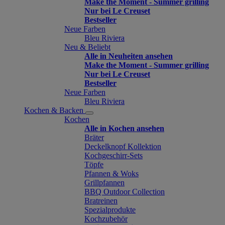
Make the Moment - Summer grilling
Nur bei Le Creuset
Bestseller
Neue Farben
Bleu Riviera
Neu & Beliebt
Alle in Neuheiten ansehen
Make the Moment - Summer grilling
Nur bei Le Creuset
Bestseller
Neue Farben
Bleu Riviera
Kochen & Backen
Kochen
Alle in Kochen ansehen
Bräter
Deckelknopf Kollektion
Kochgeschirr-Sets
Töpfe
Pfannen & Woks
Grillpfannen
BBQ Outdoor Collection
Bratreinen
Spezialprodukte
Kochzubehör