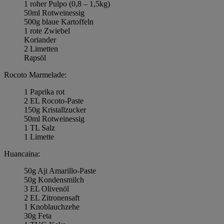
1 roher Pulpo (0,8 – 1,5kg)
50ml Rotweinessig
500g blaue Kartoffeln
1 rote Zwiebel
Koriander
2 Limetten
Rapsöl
Rocoto Marmelade:
1 Paprika rot
2 EL Rocoto-Paste
150g Kristallzucker
50ml Rotweinessig
1 TL Salz
1 Limette
Huancaina:
50g Aji Amarillo-Paste
50g Kondensmilch
3 EL Olivenöl
2 EL Zitronensaft
1 Knoblauchzehe
30g Feta