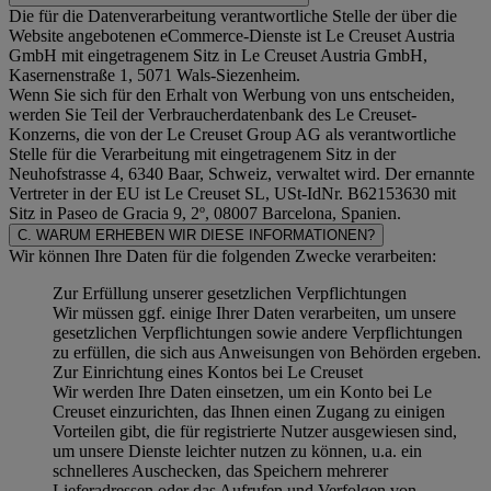
Die für die Datenverarbeitung verantwortliche Stelle der über die
Website angebotenen eCommerce-Dienste ist Le Creuset Austria
GmbH mit eingetragenem Sitz in Le Creuset Austria GmbH,
Kasernenstraße 1, 5071 Wals-Siezenheim.
Wenn Sie sich für den Erhalt von Werbung von uns entscheiden,
werden Sie Teil der Verbraucherdatenbank des Le Creuset-
Konzerns, die von der Le Creuset Group AG als verantwortliche
Stelle für die Verarbeitung mit eingetragenem Sitz in der
Neuhofstrasse 4, 6340 Baar, Schweiz, verwaltet wird. Der ernannte
Vertreter in der EU ist Le Creuset SL, USt-IdNr. B62153630 mit
Sitz in Paseo de Gracia 9, 2º, 08007 Barcelona, Spanien.
C. WARUM ERHEBEN WIR DIESE INFORMATIONEN?
Wir können Ihre Daten für die folgenden Zwecke verarbeiten:
Zur Erfüllung unserer gesetzlichen Verpflichtungen
Wir müssen ggf. einige Ihrer Daten verarbeiten, um unsere
gesetzlichen Verpflichtungen sowie andere Verpflichtungen
zu erfüllen, die sich aus Anweisungen von Behörden ergeben.
Zur Einrichtung eines Kontos bei Le Creuset
Wir werden Ihre Daten einsetzen, um ein Konto bei Le
Creuset einzurichten, das Ihnen einen Zugang zu einigen
Vorteilen gibt, die für registrierte Nutzer ausgewiesen sind,
um unsere Dienste leichter nutzen zu können, u.a. ein
schnelleres Auschecken, das Speichern mehrerer
Lieferadressen oder das Aufrufen und Verfolgen von