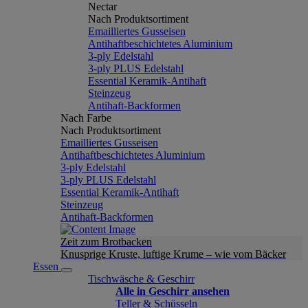
Nectar
Nach Produktsortiment
Emailliertes Gusseisen
Antihaftbeschichtetes Aluminium
3-ply Edelstahl
3-ply PLUS Edelstahl
Essential Keramik-Antihaft
Steinzeug
Antihaft-Backformen
Nach Farbe
Nach Produktsortiment
Emailliertes Gusseisen
Antihaftbeschichtetes Aluminium
3-ply Edelstahl
3-ply PLUS Edelstahl
Essential Keramik-Antihaft
Steinzeug
Antihaft-Backformen
Zeit zum Brotbacken
Knusprige Kruste, luftige Krume – wie vom Bäcker
Essen
Tischwäsche & Geschirr
Alle in Geschirr ansehen
Teller & Schüsseln