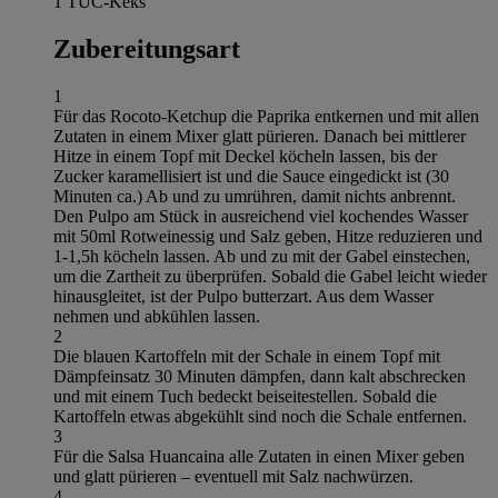
1 TUC-Keks
Zubereitungsart
1
Für das Rocoto-Ketchup die Paprika entkernen und mit allen
Zutaten in einem Mixer glatt pürieren. Danach bei mittlerer
Hitze in einem Topf mit Deckel köcheln lassen, bis der
Zucker karamellisiert ist und die Sauce eingedickt ist (30
Minuten ca.) Ab und zu umrühren, damit nichts anbrennt.
Den Pulpo am Stück in ausreichend viel kochendes Wasser
mit 50ml Rotweinessig und Salz geben, Hitze reduzieren und
1-1,5h köcheln lassen. Ab und zu mit der Gabel einstechen,
um die Zartheit zu überprüfen. Sobald die Gabel leicht wieder
hinausgleitet, ist der Pulpo butterzart. Aus dem Wasser
nehmen und abkühlen lassen.
2
Die blauen Kartoffeln mit der Schale in einem Topf mit
Dämpfeinsatz 30 Minuten dämpfen, dann kalt abschrecken
und mit einem Tuch bedeckt beiseitestellen. Sobald die
Kartoffeln etwas abgekühlt sind noch die Schale entfernen.
3
Für die Salsa Huancaina alle Zutaten in einen Mixer geben
und glatt pürieren – eventuell mit Salz nachwürzen.
4