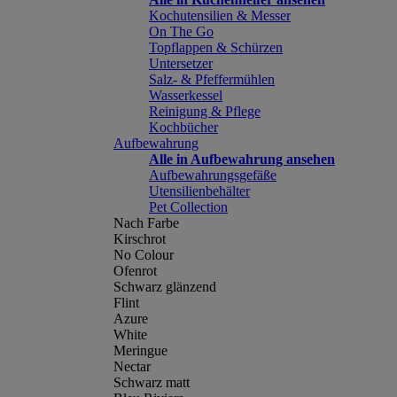
Kochutensilien & Messer
On The Go
Topflappen & Schürzen
Untersetzer
Salz- & Pfeffermühlen
Wasserkessel
Reinigung & Pflege
Kochbücher
Aufbewahrung
Alle in Aufbewahrung ansehen
Aufbewahrungsgefäße
Utensilienbehälter
Pet Collection
Nach Farbe
Kirschrot
No Colour
Ofenrot
Schwarz glänzend
Flint
Azure
White
Meringue
Nectar
Schwarz matt