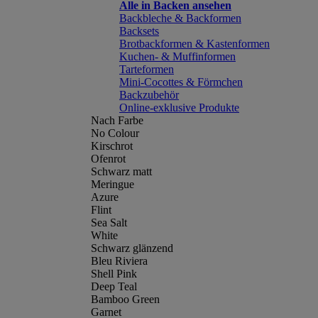
Alle in Backen ansehen
Backbleche & Backformen
Backsets
Brotbackformen & Kastenformen
Kuchen- & Muffinformen
Tarteformen
Mini-Cocottes & Förmchen
Backzubehör
Online-exklusive Produkte
Nach Farbe
No Colour
Kirschrot
Ofenrot
Schwarz matt
Meringue
Azure
Flint
Sea Salt
White
Schwarz glänzend
Bleu Riviera
Shell Pink
Deep Teal
Bamboo Green
Garnet