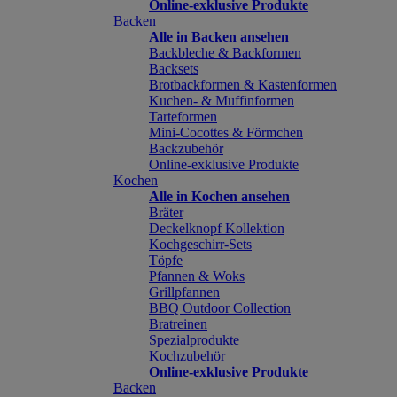
Online-exklusive Produkte
Backen
Alle in Backen ansehen
Backbleche & Backformen
Backsets
Brotbackformen & Kastenformen
Kuchen- & Muffinformen
Tarteformen
Mini-Cocottes & Förmchen
Backzubehör
Online-exklusive Produkte
Kochen
Alle in Kochen ansehen
Bräter
Deckelknopf Kollektion
Kochgeschirr-Sets
Töpfe
Pfannen & Woks
Grillpfannen
BBQ Outdoor Collection
Bratreinen
Spezialprodukte
Kochzubehör
Online-exklusive Produkte
Backen