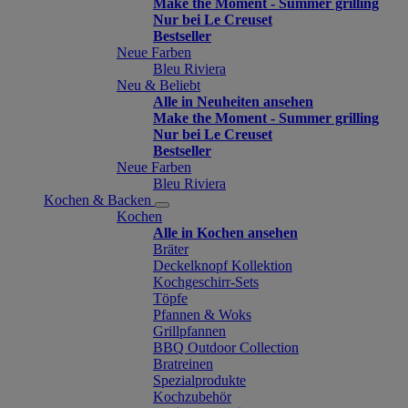
Make the Moment - Summer grilling
Nur bei Le Creuset
Bestseller
Neue Farben
Bleu Riviera
Neu & Beliebt
Alle in Neuheiten ansehen
Make the Moment - Summer grilling
Nur bei Le Creuset
Bestseller
Neue Farben
Bleu Riviera
Kochen & Backen
Kochen
Alle in Kochen ansehen
Bräter
Deckelknopf Kollektion
Kochgeschirr-Sets
Töpfe
Pfannen & Woks
Grillpfannen
BBQ Outdoor Collection
Bratreinen
Spezialprodukte
Kochzubehör