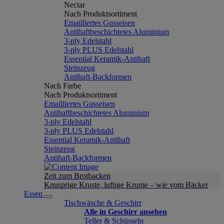
Nectar
Nach Produktsortiment
Emailliertes Gusseisen
Antihaftbeschichtetes Aluminium
3-ply Edelstahl
3-ply PLUS Edelstahl
Essential Keramik-Antihaft
Steinzeug
Antihaft-Backformen
Nach Farbe
Nach Produktsortiment
Emailliertes Gusseisen
Antihaftbeschichtetes Aluminium
3-ply Edelstahl
3-ply PLUS Edelstahl
Essential Keramik-Antihaft
Steinzeug
Antihaft-Backformen
Zeit zum Brotbacken
Knusprige Kruste, luftige Krume – wie vom Bäcker
Essen
Tischwäsche & Geschirr
Alle in Geschirr ansehen
Teller & Schüsseln