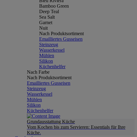
Bleu Riviera
Bamboo Green
Deep Teal
Sea Salt
Garnet
Nuit
Nach Produktsortiment
Emailliertes Gusseisen
Steinzeug
Wasserkessel
Mühlen
Silikon
Küchenhelfer
Nach Farbe
Nach Produktsortiment
Emailliertes Gusseisen
Steinzeug
Wasserkessel
Mühlen
Silikon
Küchenhelfer
Grundausstattung Küche
Vom Kochen bis zum Servieren: Essentials für Ihre
Küche.