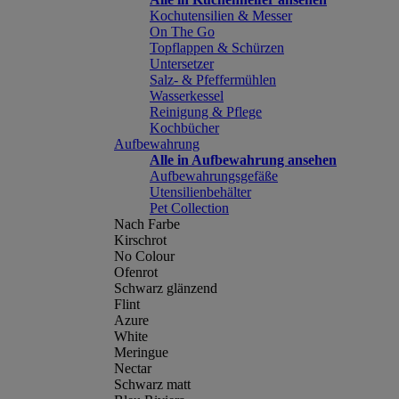
Kochutensilien & Messer
On The Go
Topflappen & Schürzen
Untersetzer
Salz- & Pfeffermühlen
Wasserkessel
Reinigung & Pflege
Kochbücher
Aufbewahrung
Alle in Aufbewahrung ansehen
Aufbewahrungsgefäße
Utensilienbehälter
Pet Collection
Nach Farbe
Kirschrot
No Colour
Ofenrot
Schwarz glänzend
Flint
Azure
White
Meringue
Nectar
Schwarz matt