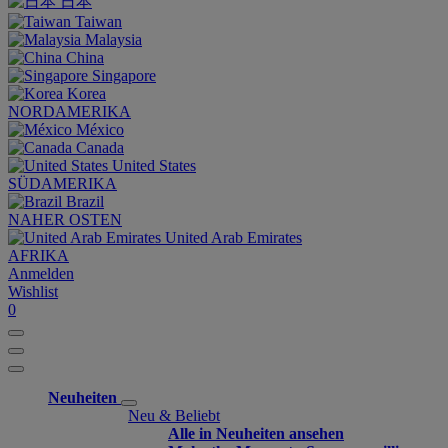
日本
Taiwan
Malaysia
China
Singapore
Korea
NORDAMERIKA
México
Canada
United States
SÜDAMERIKA
Brazil
NAHER OSTEN
United Arab Emirates
AFRIKA
Anmelden
Wishlist
0
Neuheiten
Neu & Beliebt
Alle in Neuheiten ansehen