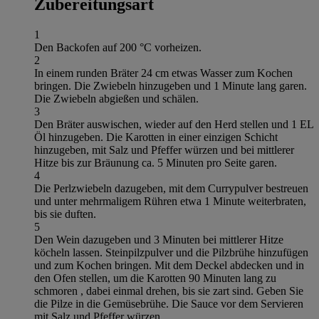
Zubereitungsart
1
Den Backofen auf 200 °C vorheizen.
2
In einem runden Bräter 24 cm etwas Wasser zum Kochen
bringen. Die Zwiebeln hinzugeben und 1 Minute lang garen.
Die Zwiebeln abgießen und schälen.
3
Den Bräter auswischen, wieder auf den Herd stellen und 1 EL
Öl hinzugeben. Die Karotten in einer einzigen Schicht
hinzugeben, mit Salz und Pfeffer würzen und bei mittlerer
Hitze bis zur Bräunung ca. 5 Minuten pro Seite garen.
4
Die Perlzwiebeln dazugeben, mit dem Currypulver bestreuen
und unter mehrmaligem Rühren etwa 1 Minute weiterbraten,
bis sie duften.
5
Den Wein dazugeben und 3 Minuten bei mittlerer Hitze
köcheln lassen. Steinpilzpulver und die Pilzbrühe hinzufügen
und zum Kochen bringen. Mit dem Deckel abdecken und in
den Ofen stellen, um die Karotten 90 Minuten lang zu
schmoren , dabei einmal drehen, bis sie zart sind. Geben Sie
die Pilze in die Gemüsebrühe. Die Sauce vor dem Servieren
mit Salz und Pfeffer würzen.