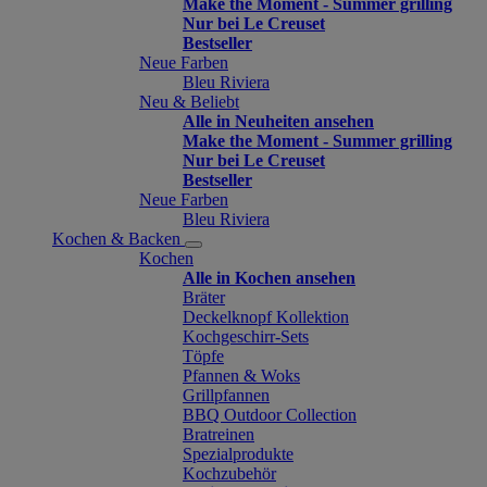
Make the Moment - Summer grilling
Nur bei Le Creuset
Bestseller
Neue Farben
Bleu Riviera
Neu & Beliebt
Alle in Neuheiten ansehen
Make the Moment - Summer grilling
Nur bei Le Creuset
Bestseller
Neue Farben
Bleu Riviera
Kochen & Backen
Kochen
Alle in Kochen ansehen
Bräter
Deckelknopf Kollektion
Kochgeschirr-Sets
Töpfe
Pfannen & Woks
Grillpfannen
BBQ Outdoor Collection
Bratreinen
Spezialprodukte
Kochzubehör