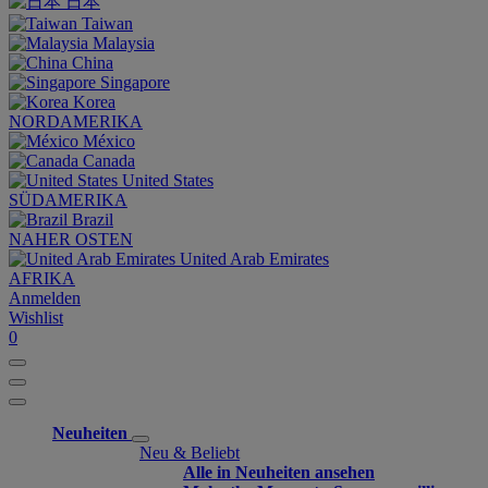
日本
Taiwan
Malaysia
China
Singapore
Korea
NORDAMERIKA
México
Canada
United States
SÜDAMERIKA
Brazil
NAHER OSTEN
United Arab Emirates
AFRIKA
Anmelden
Wishlist
0
Neuheiten
Neu & Beliebt
Alle in Neuheiten ansehen