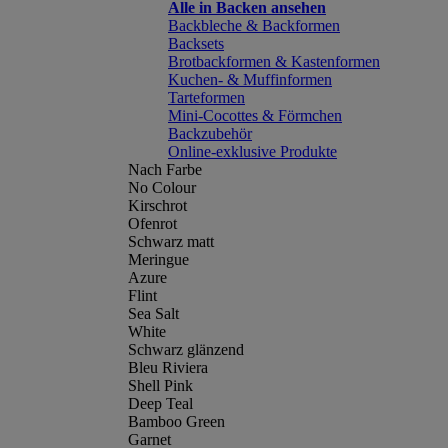
Alle in Backen ansehen
Backbleche & Backformen
Backsets
Brotbackformen & Kastenformen
Kuchen- & Muffinformen
Tarteformen
Mini-Cocottes & Förmchen
Backzubehör
Online-exklusive Produkte
Nach Farbe
No Colour
Kirschrot
Ofenrot
Schwarz matt
Meringue
Azure
Flint
Sea Salt
White
Schwarz glänzend
Bleu Riviera
Shell Pink
Deep Teal
Bamboo Green
Garnet