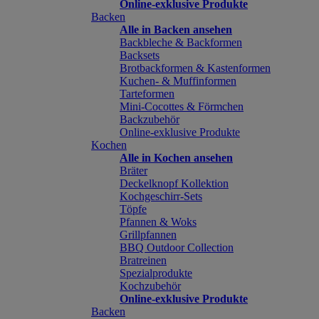
Online-exklusive Produkte
Backen
Alle in Backen ansehen
Backbleche & Backformen
Backsets
Brotbackformen & Kastenformen
Kuchen- & Muffinformen
Tarteformen
Mini-Cocottes & Förmchen
Backzubehör
Online-exklusive Produkte
Kochen
Alle in Kochen ansehen
Bräter
Deckelknopf Kollektion
Kochgeschirr-Sets
Töpfe
Pfannen & Woks
Grillpfannen
BBQ Outdoor Collection
Bratreinen
Spezialprodukte
Kochzubehör
Online-exklusive Produkte
Backen