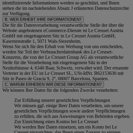
identifizierende Informationen werden so geschützt, und Ihnen
stehen die im nachstehenden
Absatz J
erläuterten Datenschutzrechte
zur Verfügung.
B. WER ERHEBT IHRE INFORMATIONEN?
Die für die Datenverarbeitung verantwortliche Stelle der über die
Website angebotenen eCommerce-Dienste ist Le Creuset Austria
GmbH mit eingetragenem Sitz in Le Creuset Austria GmbH,
Kasernenstraße 1, 5071 Wals-Siezenheim.
Wenn Sie sich für den Erhalt von Werbung von uns entscheiden,
werden Sie Teil der Verbraucherdatenbank des Le Creuset-
Konzerns, die von der Le Creuset Group AG als verantwortliche
Stelle für die Verarbeitung mit eingetragenem Sitz in der
Neuhofstrasse 4, 6340 Baar, Schweiz, verwaltet wird. Der ernannte
Vertreter in der EU ist Le Creuset SL, USt-IdNr. B62153630 mit
Sitz in Paseo de Gracia 9, 2º, 08007 Barcelona, Spanien.
C. WARUM ERHEBEN WIR DIESE INFORMATIONEN?
Wir können Ihre Daten für die folgenden Zwecke verarbeiten:
Zur Erfüllung unserer gesetzlichen Verpflichtungen
Wir müssen ggf. einige Ihrer Daten verarbeiten, um unsere
gesetzlichen Verpflichtungen sowie andere Verpflichtungen
zu erfüllen, die sich aus Anweisungen von Behörden ergeben.
Zur Einrichtung eines Kontos bei Le Creuset
Wir werden Ihre Daten einsetzen, um ein Konto bei Le
Creuset einzurichten, das Ihnen einen Zugang zu einigen