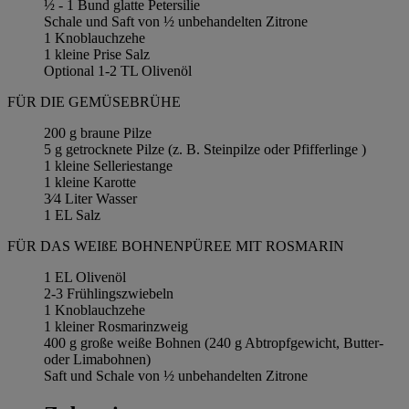
½ - 1 Bund glatte Petersilie
Schale und Saft von ½ unbehandelten Zitrone
1 Knoblauchzehe
1 kleine Prise Salz
Optional 1-2 TL Olivenöl
FÜR DIE GEMÜSEBRÜHE
200 g braune Pilze
5 g getrocknete Pilze (z. B. Steinpilze oder Pfifferlinge )
1 kleine Selleriestange
1 kleine Karotte
3⁄4 Liter Wasser
1 EL Salz
FÜR DAS WEIßE BOHNENPÜREE MIT ROSMARIN
1 EL Olivenöl
2-3 Frühlingszwiebeln
1 Knoblauchzehe
1 kleiner Rosmarinzweig
400 g große weiße Bohnen (240 g Abtropfgewicht, Butter-
oder Limabohnen)
Saft und Schale von ½ unbehandelten Zitrone