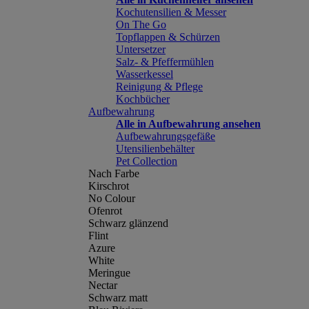
Kochutensilien & Messer
On The Go
Topflappen & Schürzen
Untersetzer
Salz- & Pfeffermühlen
Wasserkessel
Reinigung & Pflege
Kochbücher
Aufbewahrung
Alle in Aufbewahrung ansehen
Aufbewahrungsgefäße
Utensilienbehälter
Pet Collection
Nach Farbe
Kirschrot
No Colour
Ofenrot
Schwarz glänzend
Flint
Azure
White
Meringue
Nectar
Schwarz matt