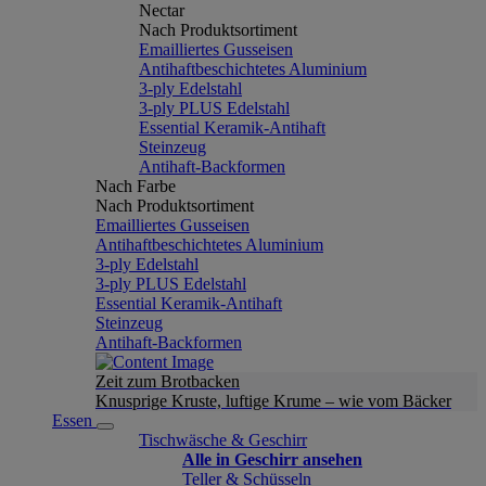
Nectar
Nach Produktsortiment
Emailliertes Gusseisen
Antihaftbeschichtetes Aluminium
3-ply Edelstahl
3-ply PLUS Edelstahl
Essential Keramik-Antihaft
Steinzeug
Antihaft-Backformen
Nach Farbe
Nach Produktsortiment
Emailliertes Gusseisen
Antihaftbeschichtetes Aluminium
3-ply Edelstahl
3-ply PLUS Edelstahl
Essential Keramik-Antihaft
Steinzeug
Antihaft-Backformen
Zeit zum Brotbacken
Knusprige Kruste, luftige Krume – wie vom Bäcker
Essen
Tischwäsche & Geschirr
Alle in Geschirr ansehen
Teller & Schüsseln