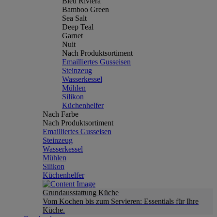
Bleu Riviera
Bamboo Green
Sea Salt
Deep Teal
Garnet
Nuit
Nach Produktsortiment
Emailliertes Gusseisen
Steinzeug
Wasserkessel
Mühlen
Silikon
Küchenhelfer
Nach Farbe
Nach Produktsortiment
Emailliertes Gusseisen
Steinzeug
Wasserkessel
Mühlen
Silikon
Küchenhelfer
Grundausstattung Küche
Vom Kochen bis zum Servieren: Essentials für Ihre
Küche.