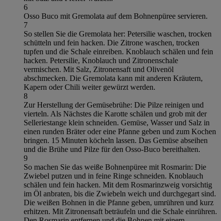
6
Osso Buco mit Gremolata auf dem Bohnenpüree servieren.
7
So stellen Sie die Gremolata her: Petersilie waschen, trocken
schütteln und fein hacken. Die Zitrone waschen, trocken
tupfen und die Schale einreiben. Knoblauch schälen und fein
hacken. Petersilie, Knoblauch und Zitronenschale
vermischen. Mit Salz, Zitronensaft und Olivenöl
abschmecken. Die Gremolata kann mit anderen Kräutern,
Kapern oder Chili weiter gewürzt werden.
8
Zur Herstellung der Gemüsebrühe: Die Pilze reinigen und
vierteln. Als Nächstes die Karotte schälen und grob mit der
Selleriestange klein schneiden. Gemüse, Wasser und Salz in
einen runden Bräter oder eine Pfanne geben und zum Kochen
bringen. 15 Minuten köcheln lassen. Das Gemüse abseihen
und die Brühe und Pilze für den Osso-Buco bereithalten.
9
So machen Sie das weiße Bohnenpüree mit Rosmarin: Die
Zwiebel putzen und in feine Ringe schneiden. Knoblauch
schälen und fein hacken. Mit dem Rosmarinzweig vorsichtig
im Öl anbraten, bis die Zwiebeln weich und durchgegart sind.
Die weißen Bohnen in die Pfanne geben, umrühren und kurz
erhitzen. Mit Zitronensaft beträufeln und die Schale einrühren.
Den Rosmarin entfernen und die Bohnen mit einem