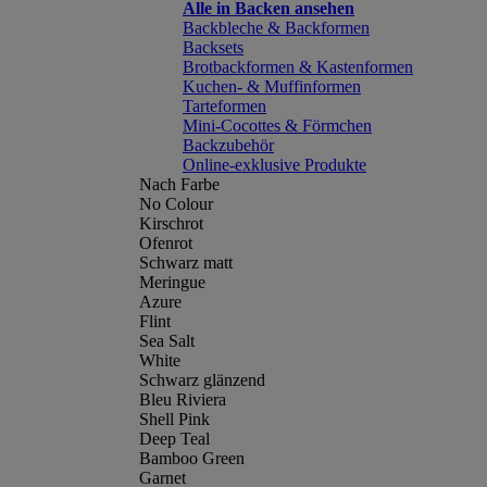
Alle in Backen ansehen
Backbleche & Backformen
Backsets
Brotbackformen & Kastenformen
Kuchen- & Muffinformen
Tarteformen
Mini-Cocottes & Förmchen
Backzubehör
Online-exklusive Produkte
Nach Farbe
No Colour
Kirschrot
Ofenrot
Schwarz matt
Meringue
Azure
Flint
Sea Salt
White
Schwarz glänzend
Bleu Riviera
Shell Pink
Deep Teal
Bamboo Green
Garnet