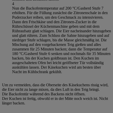
4
Nun die Backofentemperatur auf 200 °C/Gasherd Stufe 7
erhöhen. Für die Füllung zunächst die Zitronenschale in den
Puderzucker reiben, um den Geschmack zu intensivieren.
Dann den Frischkäse und den Zitronen-Zucker in die
Rührschüssel der Küchenmaschine geben und mit dem
Rühraufsatz glatt schlagen. Die Eier nacheinander hinzugeben
und glatt rühren. Zum Schluss die Sahne hinzugeben und auf
niedriger Stufe schlagen, bis die Masse gleichmäßig ist. Die
Mischung auf den vorgebackenen Teig gießen und alles
zusammen für 25 Minuten backen; dann die Temperatur auf
180 °C/Gasherd Stufe 6 senken und nochmals für 35 Minuten
backen, bis der Kuchen goldbraun ist. Den Kuchen im
ausgeschalteten Ofen bei leicht geöffneter Tür vollständig
auskühlen lassen. Der Käsekuchen wird am besten über
Nacht im Kühlschrank gekühlt.
Um zu vermeiden, dass die Oberseite des Käsekuchens rissig wird,
die Eier nicht zu lange mixen, da dies Luft in den Teig bringt.
Die Backofentür während des Backens nicht öffnen.
Der Kuchen ist fertig, obwohl er in der Mitte noch weich ist. Nicht
länger backen.