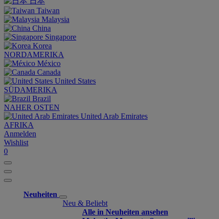
日本
Taiwan
Malaysia
China
Singapore
Korea
NORDAMERIKA
México
Canada
United States
SÜDAMERIKA
Brazil
NAHER OSTEN
United Arab Emirates
AFRIKA
Anmelden
Wishlist
0
Neuheiten
Neu & Beliebt
Alle in Neuheiten ansehen