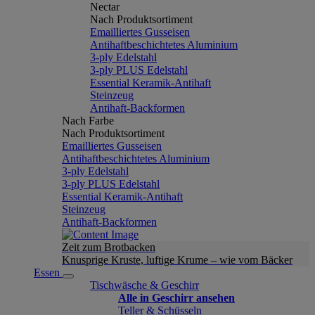
Nectar
Nach Produktsortiment
Emailliertes Gusseisen
Antihaftbeschichtetes Aluminium
3-ply Edelstahl
3-ply PLUS Edelstahl
Essential Keramik-Antihaft
Steinzeug
Antihaft-Backformen
Nach Farbe
Nach Produktsortiment
Emailliertes Gusseisen
Antihaftbeschichtetes Aluminium
3-ply Edelstahl
3-ply PLUS Edelstahl
Essential Keramik-Antihaft
Steinzeug
Antihaft-Backformen
Zeit zum Brotbacken
Knusprige Kruste, luftige Krume – wie vom Bäcker
Essen
Tischwäsche & Geschirr
Alle in Geschirr ansehen
Teller & Schüsseln