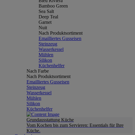
Bleu Riviera
Bamboo Green
Sea Salt
Deep Teal
Garnet
Nuit
Nach Produktsortiment
Emailliertes Gusseisen
Steinzeug
Wasserkessel
Mühlen
Silikon
Küchenhelfer
Nach Farbe
Nach Produktsortiment
Emailliertes Gusseisen
Steinzeug
Wasserkessel
Mühlen
Silikon
Küchenhelfer
Grundausstattung Küche
Vom Kochen bis zum Servieren: Essentials für Ihre
Küche.