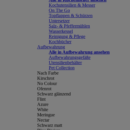
Kochutensilien & Messer
On The Go
Topflappen & Schürzen
Untersetzer
Salz- & Pfeffermühlen
Wasserkessel
Reinigung & Pflege
Kochbücher
Aufbewahrung
Alle in Aufbewahrung ansehen
Aufbewahrungsgefäße
Utensilienbehälter
Pet Collection
Nach Farbe
Kirschrot
No Colour
Ofenrot
Schwarz glänzend
Flint
Azure
White
Meringue
Nectar
Schwarz matt