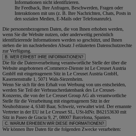
Informationen nicht identifizieren.
Ihr Feedback, Ihre Anfragen, Beschwerden, Fragen oder
Interaktionen mit uns (z. B. Ihre Nachrichten, Chats, Posts in
den sozialen Medien, E-Mails oder Telefonanrufe).
Die personenbezogenen Daten, die von Ihnen erhoben werden,
wenn Sie die Website nutzen, oder anderweitig persönlich
identifizierende Informationen werden so geschützt, und Ihnen
stehen die im nachstehenden
Absatz J
erläuterten Datenschutzrechte
zur Verfügung.
B. WER ERHEBT IHRE INFORMATIONEN?
Die für die Datenverarbeitung verantwortliche Stelle der über die
Website angebotenen eCommerce-Dienste ist Le Creuset Austria
GmbH mit eingetragenem Sitz in Le Creuset Austria GmbH,
Kasernenstraße 1, 5071 Wals-Siezenheim.
Wenn Sie sich für den Erhalt von Werbung von uns entscheiden,
werden Sie Teil der Verbraucherdatenbank des Le Creuset-
Konzerns, die von der Le Creuset Group AG als verantwortliche
Stelle für die Verarbeitung mit eingetragenem Sitz in der
Neuhofstrasse 4, 6340 Baar, Schweiz, verwaltet wird. Der ernannte
Vertreter in der EU ist Le Creuset SL, USt-IdNr. B62153630 mit
Sitz in Paseo de Gracia 9, 2º, 08007 Barcelona, Spanien.
C. WARUM ERHEBEN WIR DIESE INFORMATIONEN?
Wir können Ihre Daten für die folgenden Zwecke verarbeiten: