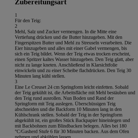
Zubereitungsart
1
Für den Teig:
2
Mehl, Salz und Zucker vermengen. In die Mitte eine
Vertiefung drücken und die Butter hinzugeben. Mit den
Fingerspitzen Butter und Mehl zu Streuseln verarbeiten. Die
Eier hinzugeben und alles mit einer Gabel vermengen, bis
sich ein Teig bildet. Wenn der Teig etwas trocken erscheint,
einen Spritzer kaltes Wasser hinzugeben. Den Teig glatt, aber
nicht zu lange kneten. Anschließend in Klarsichtfolie
einwickeln und zu einer Scheibe flachdrücken. Den Teig 30
Minuten lang kühl stellen.
3
Eine Le Creuset 24 cm Springform leicht einfetten. Sobald
der Teig gekühlt ist, die Arbeitsfläche mit Mehl bestäuben und
den Teig rund ausrollen. Nun Boden und Rand der
Springform mit Teig auslegen. Überschüssigen Teig
abschneiden und die Backform 10 Minuten lang in den
Kühlschrank stellen. Sobald der Teig in der Springform
abgekühlt ist, ein großes Stück Backpapier hineinlegen und
mit Backbohnen zum Blindbacken belegen. Alles bei 180
°C/Gasherd Stufe 6 für 30 Minuten backen. Aus dem Ofen
nehmen und abkühlen lassen.