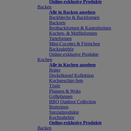
Online-exklusive Produkte
Backen
Alle in Backen ansehen
Backbleche & Backformen
Backsets
Brotbackformen & Kastenformen
Kuchen- & Muffinformen
Tarteformen
Mini-Cocottes & Förmchen
Backzubehör
Online-exklusive Produkte
Kochen
Alle in Kochen ansehen
Bräter
Deckelknopf Kollektion
Kochgeschirr-Sets
Töpfe
Pfannen & Woks
Grillpfannen
BBQ Outdoor Collection
Bratreinen
Spezialprodukte
Kochzubehör
Online-exklusive Produkte
Backen