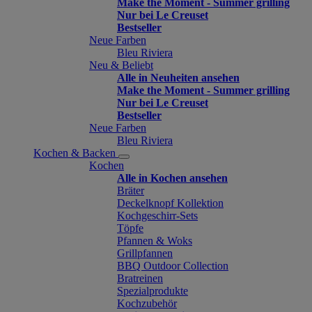
Make the Moment - Summer grilling
Nur bei Le Creuset
Bestseller
Neue Farben
Bleu Riviera
Neu & Beliebt
Alle in Neuheiten ansehen
Make the Moment - Summer grilling
Nur bei Le Creuset
Bestseller
Neue Farben
Bleu Riviera
Kochen & Backen
Kochen
Alle in Kochen ansehen
Bräter
Deckelknopf Kollektion
Kochgeschirr-Sets
Töpfe
Pfannen & Woks
Grillpfannen
BBQ Outdoor Collection
Bratreinen
Spezialprodukte
Kochzubehör