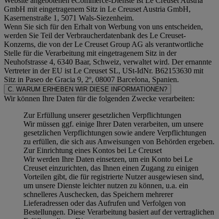
Website angebotenen eCommerce-Dienste ist Le Creuset Austria
GmbH mit eingetragenem Sitz in Le Creuset Austria GmbH,
Kasernenstraße 1, 5071 Wals-Siezenheim.
Wenn Sie sich für den Erhalt von Werbung von uns entscheiden,
werden Sie Teil der Verbraucherdatenbank des Le Creuset-
Konzerns, die von der Le Creuset Group AG als verantwortliche
Stelle für die Verarbeitung mit eingetragenem Sitz in der
Neuhofstrasse 4, 6340 Baar, Schweiz, verwaltet wird. Der ernannte
Vertreter in der EU ist Le Creuset SL, USt-IdNr. B62153630 mit
Sitz in Paseo de Gracia 9, 2º, 08007 Barcelona, Spanien.
C. WARUM ERHEBEN WIR DIESE INFORMATIONEN?
Wir können Ihre Daten für die folgenden Zwecke verarbeiten:
Zur Erfüllung unserer gesetzlichen Verpflichtungen
Wir müssen ggf. einige Ihrer Daten verarbeiten, um unsere
gesetzlichen Verpflichtungen sowie andere Verpflichtungen
zu erfüllen, die sich aus Anweisungen von Behörden ergeben.
Zur Einrichtung eines Kontos bei Le Creuset
Wir werden Ihre Daten einsetzen, um ein Konto bei Le
Creuset einzurichten, das Ihnen einen Zugang zu einigen
Vorteilen gibt, die für registrierte Nutzer ausgewiesen sind,
um unsere Dienste leichter nutzen zu können, u.a. ein
schnelleres Auschecken, das Speichern mehrerer
Lieferadressen oder das Aufrufen und Verfolgen von
Bestellungen. Diese Verarbeitung basiert auf der vertraglichen