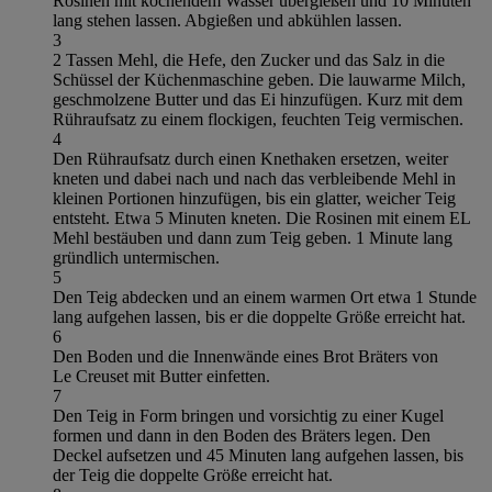
Rosinen mit kochendem Wasser übergießen und 10 Minuten
lang stehen lassen. Abgießen und abkühlen lassen.
3
2 Tassen Mehl, die Hefe, den Zucker und das Salz in die
Schüssel der Küchenmaschine geben. Die lauwarme Milch,
geschmolzene Butter und das Ei hinzufügen. Kurz mit dem
Rühraufsatz zu einem flockigen, feuchten Teig vermischen.
4
Den Rühraufsatz durch einen Knethaken ersetzen, weiter
kneten und dabei nach und nach das verbleibende Mehl in
kleinen Portionen hinzufügen, bis ein glatter, weicher Teig
entsteht. Etwa 5 Minuten kneten. Die Rosinen mit einem EL
Mehl bestäuben und dann zum Teig geben. 1 Minute lang
gründlich untermischen.
5
Den Teig abdecken und an einem warmen Ort etwa 1 Stunde
lang aufgehen lassen, bis er die doppelte Größe erreicht hat.
6
Den Boden und die Innenwände eines Brot Bräters von
Le Creuset mit Butter einfetten.
7
Den Teig in Form bringen und vorsichtig zu einer Kugel
formen und dann in den Boden des Bräters legen. Den
Deckel aufsetzen und 45 Minuten lang aufgehen lassen, bis
der Teig die doppelte Größe erreicht hat.