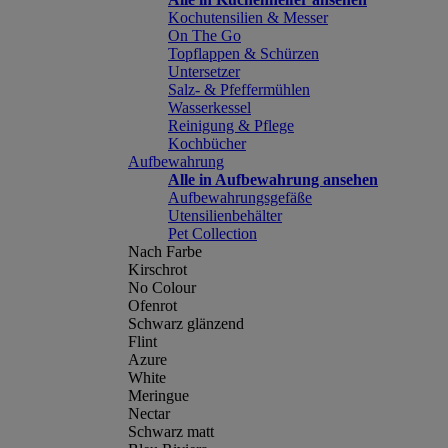
Kochutensilien & Messer
On The Go
Topflappen & Schürzen
Untersetzer
Salz- & Pfeffermühlen
Wasserkessel
Reinigung & Pflege
Kochbücher
Aufbewahrung
Alle in Aufbewahrung ansehen
Aufbewahrungsgefäße
Utensilienbehälter
Pet Collection
Nach Farbe
Kirschrot
No Colour
Ofenrot
Schwarz glänzend
Flint
Azure
White
Meringue
Nectar
Schwarz matt