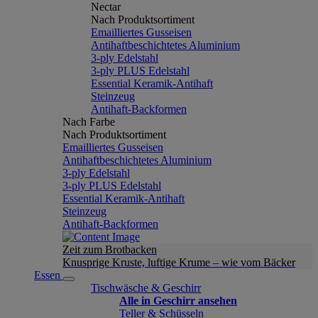
Nectar
Nach Produktsortiment
Emailliertes Gusseisen
Antihaftbeschichtetes Aluminium
3-ply Edelstahl
3-ply PLUS Edelstahl
Essential Keramik-Antihaft
Steinzeug
Antihaft-Backformen
Nach Farbe
Nach Produktsortiment
Emailliertes Gusseisen
Antihaftbeschichtetes Aluminium
3-ply Edelstahl
3-ply PLUS Edelstahl
Essential Keramik-Antihaft
Steinzeug
Antihaft-Backformen
Zeit zum Brotbacken
Knusprige Kruste, luftige Krume – wie vom Bäcker
Essen
Tischwäsche & Geschirr
Alle in Geschirr ansehen
Teller & Schüsseln