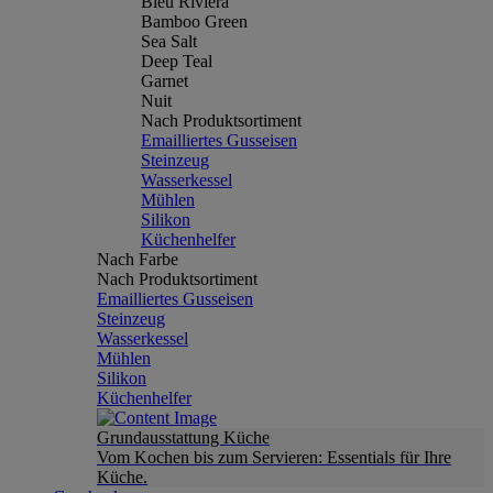
Bleu Riviera
Bamboo Green
Sea Salt
Deep Teal
Garnet
Nuit
Nach Produktsortiment
Emailliertes Gusseisen
Steinzeug
Wasserkessel
Mühlen
Silikon
Küchenhelfer
Nach Farbe
Nach Produktsortiment
Emailliertes Gusseisen
Steinzeug
Wasserkessel
Mühlen
Silikon
Küchenhelfer
Grundausstattung Küche
Vom Kochen bis zum Servieren: Essentials für Ihre
Küche.