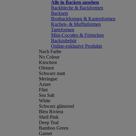
Alle in Backen ansehen
Backbleche & Backformen
Backsets
Brotbackformen & Kastenformen
Kuchen- & Muffinformen
Tarteformen
Mini-Cocottes & Förmchen
Backzubehör
Online-exklusive Produkte
Nach Farbe
No Colour
Kirschrot
Ofenrot
Schwarz matt
Meringue
Azure
Flint
Sea Salt
White
Schwarz glänzend
Bleu Riviera
Shell Pink
Deep Teal
Bamboo Green
Garnet