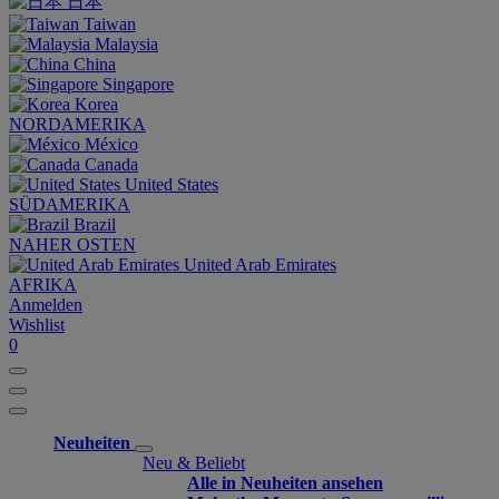
日本
Taiwan
Malaysia
China
Singapore
Korea
NORDAMERIKA
México
Canada
United States
SÜDAMERIKA
Brazil
NAHER OSTEN
United Arab Emirates
AFRIKA
Anmelden
Wishlist
0
Neuheiten
Neu & Beliebt
Alle in Neuheiten ansehen