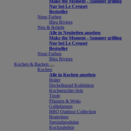
Make the Moment - Summer grilling
Nur bei Le Creuset
Bestseller
Neue Farben
Bleu Riviera
Neu & Beliebt
Alle in Neuheiten ansehen
Make the Moment - Summer grilling
Nur bei Le Creuset
Bestseller
Neue Farben
Bleu Riviera
Kochen & Backen
Kochen
Alle in Kochen ansehen
Bräter
Deckelknopf Kollektion
Kochgeschirr-Sets
Töpfe
Pfannen & Woks
Grillpfannen
BBQ Outdoor Collection
Bratreinen
Spezialprodukte
Kochzubehör