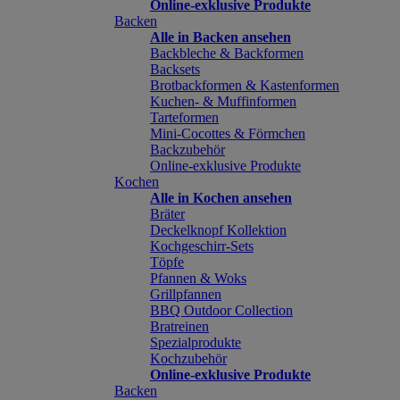
Online-exklusive Produkte
Backen
Alle in Backen ansehen
Backbleche & Backformen
Backsets
Brotbackformen & Kastenformen
Kuchen- & Muffinformen
Tarteformen
Mini-Cocottes & Förmchen
Backzubehör
Online-exklusive Produkte
Kochen
Alle in Kochen ansehen
Bräter
Deckelknopf Kollektion
Kochgeschirr-Sets
Töpfe
Pfannen & Woks
Grillpfannen
BBQ Outdoor Collection
Bratreinen
Spezialprodukte
Kochzubehör
Online-exklusive Produkte
Backen