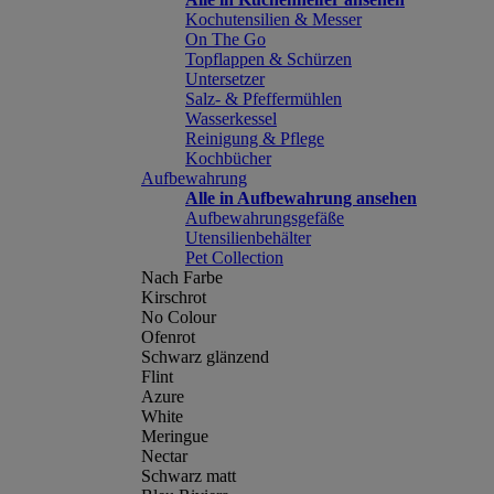
Kochutensilien & Messer
On The Go
Topflappen & Schürzen
Untersetzer
Salz- & Pfeffermühlen
Wasserkessel
Reinigung & Pflege
Kochbücher
Aufbewahrung
Alle in Aufbewahrung ansehen
Aufbewahrungsgefäße
Utensilienbehälter
Pet Collection
Nach Farbe
Kirschrot
No Colour
Ofenrot
Schwarz glänzend
Flint
Azure
White
Meringue
Nectar
Schwarz matt