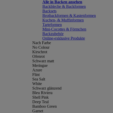
Alle in Backen ansehen
Backbleche & Backformen
Backsets
Brotbackformen & Kastenformen
Kuchen- & Muffinformen
Tarteformen
Mini-Cocottes & Förmchen
Backzubehör
Online-exklusive Produkte
Nach Farbe
No Colour
Kirschrot
Ofenrot
Schwarz matt
Meringue
Azure
Flint
Sea Salt
White
Schwarz glänzend
Bleu Riviera
Shell Pink
Deep Teal
Bamboo Green
Garnet