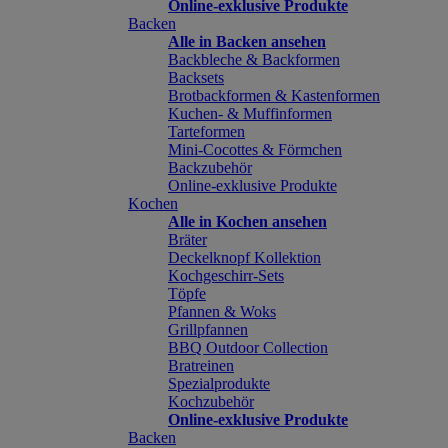
Online-exklusive Produkte
Backen
Alle in Backen ansehen
Backbleche & Backformen
Backsets
Brotbackformen & Kastenformen
Kuchen- & Muffinformen
Tarteformen
Mini-Cocottes & Förmchen
Backzubehör
Online-exklusive Produkte
Kochen
Alle in Kochen ansehen
Bräter
Deckelknopf Kollektion
Kochgeschirr-Sets
Töpfe
Pfannen & Woks
Grillpfannen
BBQ Outdoor Collection
Bratreinen
Spezialprodukte
Kochzubehör
Online-exklusive Produkte
Backen