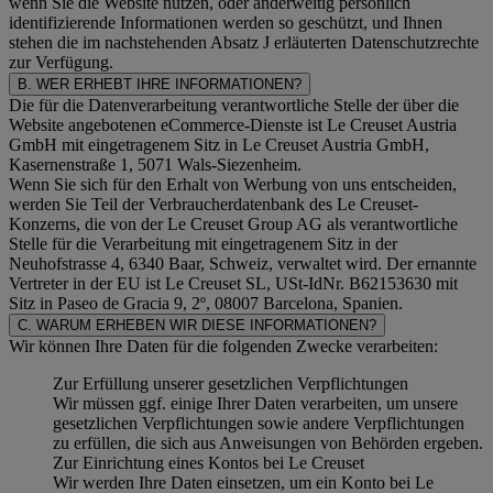
wenn Sie die Website nutzen, oder anderweitig persönlich
identifizierende Informationen werden so geschützt, und Ihnen
stehen die im nachstehenden
Absatz J
erläuterten Datenschutzrechte
zur Verfügung.
B. WER ERHEBT IHRE INFORMATIONEN?
Die für die Datenverarbeitung verantwortliche Stelle der über die
Website angebotenen eCommerce-Dienste ist Le Creuset Austria
GmbH mit eingetragenem Sitz in Le Creuset Austria GmbH,
Kasernenstraße 1, 5071 Wals-Siezenheim.
Wenn Sie sich für den Erhalt von Werbung von uns entscheiden,
werden Sie Teil der Verbraucherdatenbank des Le Creuset-
Konzerns, die von der Le Creuset Group AG als verantwortliche
Stelle für die Verarbeitung mit eingetragenem Sitz in der
Neuhofstrasse 4, 6340 Baar, Schweiz, verwaltet wird. Der ernannte
Vertreter in der EU ist Le Creuset SL, USt-IdNr. B62153630 mit
Sitz in Paseo de Gracia 9, 2º, 08007 Barcelona, Spanien.
C. WARUM ERHEBEN WIR DIESE INFORMATIONEN?
Wir können Ihre Daten für die folgenden Zwecke verarbeiten:
Zur Erfüllung unserer gesetzlichen Verpflichtungen
Wir müssen ggf. einige Ihrer Daten verarbeiten, um unsere
gesetzlichen Verpflichtungen sowie andere Verpflichtungen
zu erfüllen, die sich aus Anweisungen von Behörden ergeben.
Zur Einrichtung eines Kontos bei Le Creuset
Wir werden Ihre Daten einsetzen, um ein Konto bei Le