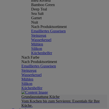
Bleu Riviera
Bamboo Green
Deep Teal
Sea Salt
Garnet
Nuit
Nach Produktsortiment
Emailliertes Gusseisen
Steinzeug
Wasserkessel
Mühlen
Silikon
Küchenhelfer
Nach Farbe
Nach Produktsortiment
Emailliertes Gusseisen
Steinzeug
Wasserkessel
Mühlen
Silikon
Küchenhelfer
Grundausstattung Küche
Vom Kochen bis zum Servieren: Essentials für Ihre
Küche.