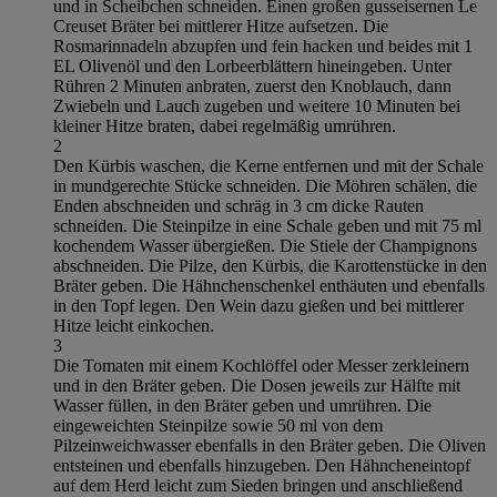
und in Scheibchen schneiden. Einen großen gusseisernen Le
Creuset Bräter bei mittlerer Hitze aufsetzen. Die
Rosmarinnadeln abzupfen und fein hacken und beides mit 1
EL Olivenöl und den Lorbeerblättern hineingeben. Unter
Rühren 2 Minuten anbraten, zuerst den Knoblauch, dann
Zwiebeln und Lauch zugeben und weitere 10 Minuten bei
kleiner Hitze braten, dabei regelmäßig umrühren.
2
Den Kürbis waschen, die Kerne entfernen und mit der Schale
in mundgerechte Stücke schneiden. Die Möhren schälen, die
Enden abschneiden und schräg in 3 cm dicke Rauten
schneiden. Die Steinpilze in eine Schale geben und mit 75 ml
kochendem Wasser übergießen. Die Stiele der Champignons
abschneiden. Die Pilze, den Kürbis, die Karottenstücke in den
Bräter geben. Die Hähnchenschenkel enthäuten und ebenfalls
in den Topf legen. Den Wein dazu gießen und bei mittlerer
Hitze leicht einkochen.
3
Die Tomaten mit einem Kochlöffel oder Messer zerkleinern
und in den Bräter geben. Die Dosen jeweils zur Hälfte mit
Wasser füllen, in den Bräter geben und umrühren. Die
eingeweichten Steinpilze sowie 50 ml von dem
Pilzeinweichwasser ebenfalls in den Bräter geben. Die Oliven
entsteinen und ebenfalls hinzugeben. Den Hähncheneintopf
auf dem Herd leicht zum Sieden bringen und anschließend