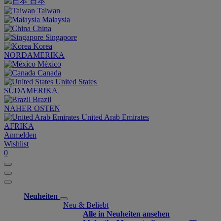
日本
Taiwan
Malaysia
China
Singapore
Korea
NORDAMERIKA
México
Canada
United States
SÜDAMERIKA
Brazil
NAHER OSTEN
United Arab Emirates
AFRIKA
Anmelden
Wishlist
0
Neuheiten
Neu & Beliebt
Alle in Neuheiten ansehen