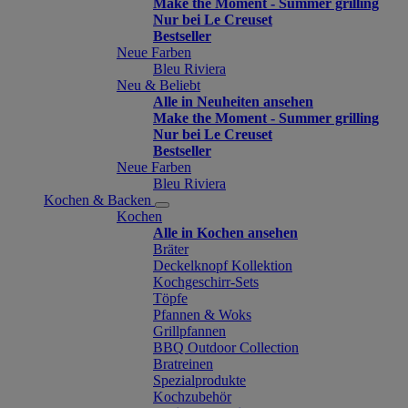
Make the Moment - Summer grilling
Nur bei Le Creuset
Bestseller
Neue Farben
Bleu Riviera
Neu & Beliebt
Alle in Neuheiten ansehen
Make the Moment - Summer grilling
Nur bei Le Creuset
Bestseller
Neue Farben
Bleu Riviera
Kochen & Backen
Kochen
Alle in Kochen ansehen
Bräter
Deckelknopf Kollektion
Kochgeschirr-Sets
Töpfe
Pfannen & Woks
Grillpfannen
BBQ Outdoor Collection
Bratreinen
Spezialprodukte
Kochzubehör