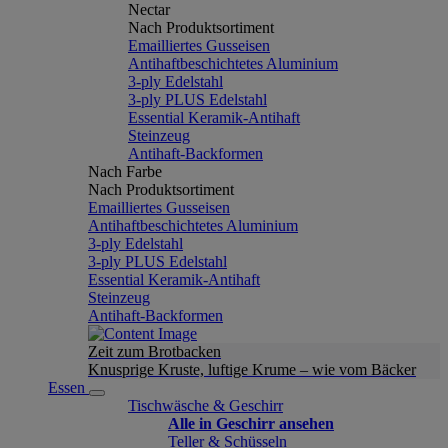
Nectar
Nach Produktsortiment
Emailliertes Gusseisen
Antihaftbeschichtetes Aluminium
3-ply Edelstahl
3-ply PLUS Edelstahl
Essential Keramik-Antihaft
Steinzeug
Antihaft-Backformen
Nach Farbe
Nach Produktsortiment
Emailliertes Gusseisen
Antihaftbeschichtetes Aluminium
3-ply Edelstahl
3-ply PLUS Edelstahl
Essential Keramik-Antihaft
Steinzeug
Antihaft-Backformen
Zeit zum Brotbacken
Knusprige Kruste, luftige Krume – wie vom Bäcker
Essen
Tischwäsche & Geschirr
Alle in Geschirr ansehen
Teller & Schüsseln