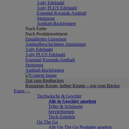
3-ply Edelstahl
3-ply PLUS Edelstahl
Essential Keramik-Antihaft
Steinzeug
Antihaft-Backformen
Nach Farbe
Nach Produktsortiment
Emailliertes Gusseisen
Antihaftbeschichtetes Aluminium
3-ply Edelstahl
3-ply PLUS Edelstahl
Essential Keramik-Antihaft
Steinzeug
Antihaft-Backformen
Zeit zum Brotbacken
Knusprige Kruste, luftige Krume – wie vom Bäcker
Essen
Tischwäsche & Geschirr
Alle in Geschirr ansehen
Teller & Schüsseln
Servierformen
Tisch-Zubehör
On The Go
Alle On The Go Produkte ansehen