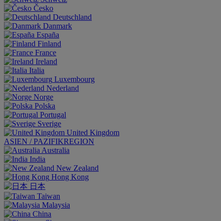
Česko
Deutschland
Danmark
España
Finland
France
Ireland
Italia
Luxembourg
Nederland
Norge
Polska
Portugal
Sverige
United Kingdom
ASIEN / PAZIFIKREGION
Australia
India
New Zealand
Hong Kong
日本
Taiwan
Malaysia
China