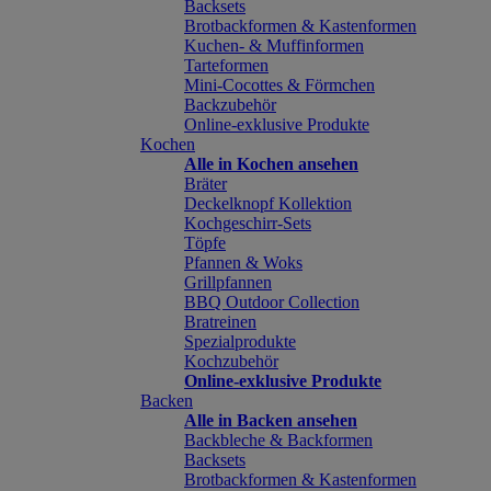
Backsets
Brotbackformen & Kastenformen
Kuchen- & Muffinformen
Tarteformen
Mini-Cocottes & Förmchen
Backzubehör
Online-exklusive Produkte
Kochen
Alle in Kochen ansehen
Bräter
Deckelknopf Kollektion
Kochgeschirr-Sets
Töpfe
Pfannen & Woks
Grillpfannen
BBQ Outdoor Collection
Bratreinen
Spezialprodukte
Kochzubehör
Online-exklusive Produkte
Backen
Alle in Backen ansehen
Backbleche & Backformen
Backsets
Brotbackformen & Kastenformen