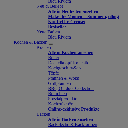
Bleu Riviera
Neu & Beliebt
Alle in Neuheiten ansehen
Make the Moment - Summer grilling
Nur bei Le Creuset
Bestseller
Neue Farben
Bleu Riviera
Kochen & Backen
Kochen
Alle in Kochen ansehen
Bräter
Deckelknopf Kollektion
Kochgeschirr-Sets
Töpfe
Pfannen & Woks
Grillpfannen
BBQ Outdoor Collection
Bratreinen
Spezialprodukte
Kochzubehör
Online-exklusive Produkte
Backen
Alle in Backen ansehen
Backbleche & Backformen