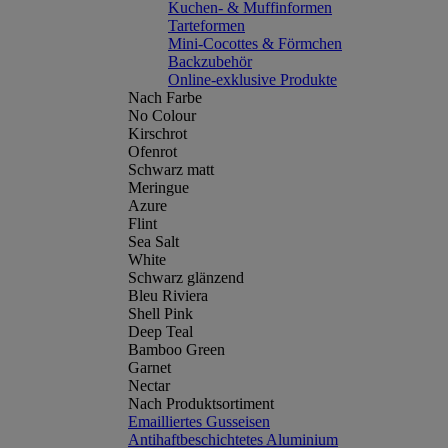
Kuchen- & Muffinformen
Tarteformen
Mini-Cocottes & Förmchen
Backzubehör
Online-exklusive Produkte
Nach Farbe
No Colour
Kirschrot
Ofenrot
Schwarz matt
Meringue
Azure
Flint
Sea Salt
White
Schwarz glänzend
Bleu Riviera
Shell Pink
Deep Teal
Bamboo Green
Garnet
Nectar
Nach Produktsortiment
Emailliertes Gusseisen
Antihaftbeschichtetes Aluminium