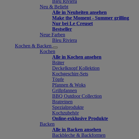
Bleu Riviera
Neu & Beliebt
Alle in Neuheiten ansehen
Make the Moment - Summer grilling
Nur bei Le Creuset
Bestseller
Neue Farben
Bleu Riviera
Kochen & Backen
Kochen
Alle in Kochen ansehen
Bräter
Deckelknopf Kollektion
Kochgeschirr-Sets
Töpfe
Pfannen & Woks
Grillpfannen
BBQ Outdoor Collection
Bratreinen
Spezialprodukte
Kochzubehör
Online-exklusive Produkte
Backen
Alle in Backen ansehen
Backbleche & Backformen