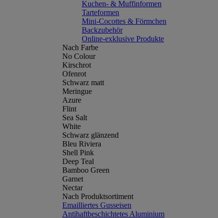
Kuchen- & Muffinformen
Tarteformen
Mini-Cocottes & Förmchen
Backzubehör
Online-exklusive Produkte
Nach Farbe
No Colour
Kirschrot
Ofenrot
Schwarz matt
Meringue
Azure
Flint
Sea Salt
White
Schwarz glänzend
Bleu Riviera
Shell Pink
Deep Teal
Bamboo Green
Garnet
Nectar
Nach Produktsortiment
Emailliertes Gusseisen
Antihaftbeschichtetes Aluminium