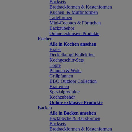
Backsets
Brotbackformen & Kastenformen
Kuchen- & Muffinformen
Tarteformen
Mini-Cocottes & Förmchen
Backzubehör
Online-exklusive Produkte
Kochen
Alle in Kochen ansehen
Bräter
Deckelknopf Kollektion
Kochgeschirr-Sets
Töpfe
Pfannen & Woks
Grillpfannen
BBQ Outdoor Collection
Bratreinen
Spezialprodukte
Kochzubehör
Online-exklusive Produkte
Backen
Alle in Backen ansehen
Backbleche & Backformen
Backsets
Brotbackformen & Kastenformen