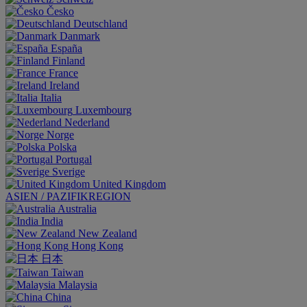
Česko
Deutschland
Danmark
España
Finland
France
Ireland
Italia
Luxembourg
Nederland
Norge
Polska
Portugal
Sverige
United Kingdom
ASIEN / PAZIFIKREGION
Australia
India
New Zealand
Hong Kong
日本
Taiwan
Malaysia
China