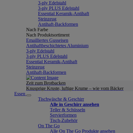
3-ply Edelstahl
3-ply PLUS Edelstahl
Essential Keramik-Antihaft
Steinzeug
Antihaft-Backformen
Nach Farbe
Nach Produktsortiment
Emailliertes Gusseisen
Antihaftbeschichtetes Aluminium
3-ply Edelstahl
3-ply PLUS Edelstahl
Essential Keramik-Antihaft
Steinzeug
Antihaft-Backformen
Zeit zum Brotbacken
Knusprige Kruste, luftige Krume – wie vom Bäcker
Essen
Tischwäsche & Geschirr
Alle in Geschirr ansehen
Teller & Schüsseln
Servierformen
Tisch-Zubehör
On The Go
Alle On The Go Produkte ansehen