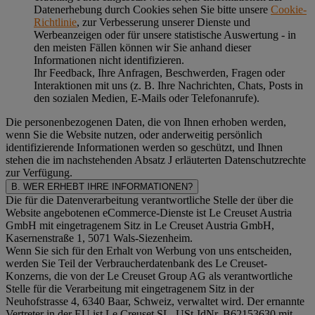
Datenerhebung durch Cookies sehen Sie bitte unsere
Cookie-
Richtlinie
, zur Verbesserung unserer Dienste und
Werbeanzeigen oder für unsere statistische Auswertung - in
den meisten Fällen können wir Sie anhand dieser
Informationen nicht identifizieren.
Ihr Feedback, Ihre Anfragen, Beschwerden, Fragen oder
Interaktionen mit uns (z. B. Ihre Nachrichten, Chats, Posts in
den sozialen Medien, E-Mails oder Telefonanrufe).
Die personenbezogenen Daten, die von Ihnen erhoben werden,
wenn Sie die Website nutzen, oder anderweitig persönlich
identifizierende Informationen werden so geschützt, und Ihnen
stehen die im nachstehenden
Absatz J
erläuterten Datenschutzrechte
zur Verfügung.
B. WER ERHEBT IHRE INFORMATIONEN?
Die für die Datenverarbeitung verantwortliche Stelle der über die
Website angebotenen eCommerce-Dienste ist Le Creuset Austria
GmbH mit eingetragenem Sitz in Le Creuset Austria GmbH,
Kasernenstraße 1, 5071 Wals-Siezenheim.
Wenn Sie sich für den Erhalt von Werbung von uns entscheiden,
werden Sie Teil der Verbraucherdatenbank des Le Creuset-
Konzerns, die von der Le Creuset Group AG als verantwortliche
Stelle für die Verarbeitung mit eingetragenem Sitz in der
Neuhofstrasse 4, 6340 Baar, Schweiz, verwaltet wird. Der ernannte
Vertreter in der EU ist Le Creuset SL, USt-IdNr. B62153630 mit