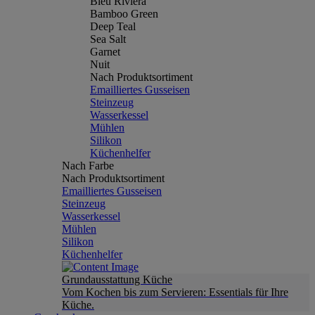
Bleu Riviera
Bamboo Green
Deep Teal
Sea Salt
Garnet
Nuit
Nach Produktsortiment
Emailliertes Gusseisen
Steinzeug
Wasserkessel
Mühlen
Silikon
Küchenhelfer
Nach Farbe
Nach Produktsortiment
Emailliertes Gusseisen
Steinzeug
Wasserkessel
Mühlen
Silikon
Küchenhelfer
Grundausstattung Küche
Vom Kochen bis zum Servieren: Essentials für Ihre
Küche.