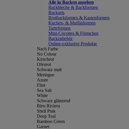
Alle in Backen ansehen
Backbleche & Backformen
Backsets
Brotbackformen & Kastenformen
Kuchen- & Muffinformen
Tarteformen
Mini-Cocottes & Förmchen
Backzubehör
Online-exklusive Produkte
Nach Farbe
No Colour
Kirschrot
Ofenrot
Schwarz matt
Meringue
Azure
Flint
Sea Salt
White
Schwarz glänzend
Bleu Riviera
Shell Pink
Deep Teal
Bamboo Green
Garnet