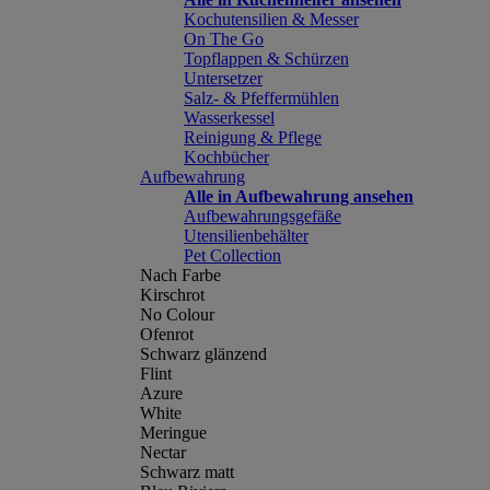
Kochutensilien & Messer
On The Go
Topflappen & Schürzen
Untersetzer
Salz- & Pfeffermühlen
Wasserkessel
Reinigung & Pflege
Kochbücher
Aufbewahrung
Alle in Aufbewahrung ansehen
Aufbewahrungsgefäße
Utensilienbehälter
Pet Collection
Nach Farbe
Kirschrot
No Colour
Ofenrot
Schwarz glänzend
Flint
Azure
White
Meringue
Nectar
Schwarz matt