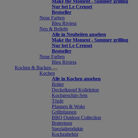
Make the Moment - Summer grilling
Nur bei Le Creuset
Bestseller
Neue Farben
Bleu Riviera
Neu & Beliebt
Alle in Neuheiten ansehen
Make the Moment - Summer grilling
Nur bei Le Creuset
Bestseller
Neue Farben
Bleu Riviera
Kochen & Backen
Kochen
Alle in Kochen ansehen
Bräter
Deckelknopf Kollektion
Kochgeschirr-Sets
Töpfe
Pfannen & Woks
Grillpfannen
BBQ Outdoor Collection
Bratreinen
Spezialprodukte
Kochzubehör