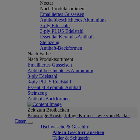
Nectar
Nach Produktsortiment
Emailliertes Gusseisen
Antihaftbeschichtetes Aluminium
3-ply Edelstahl
3-ply PLUS Edelstahl
Essential Keramik-Antihaft
Steinzeug
Antihaft-Backformen
Nach Farbe
Nach Produktsortiment
Emailliertes Gusseisen
Antihaftbeschichtetes Aluminium
3-ply Edelstahl
3-ply PLUS Edelstahl
Essential Keramik-Antihaft
Steinzeug
Antihaft-Backformen
Zeit zum Brotbacken
Knusprige Kruste, luftige Krume – wie vom Bäcker
Essen
Tischwäsche & Geschirr
Alle in Geschirr ansehen
Teller & Schüsseln