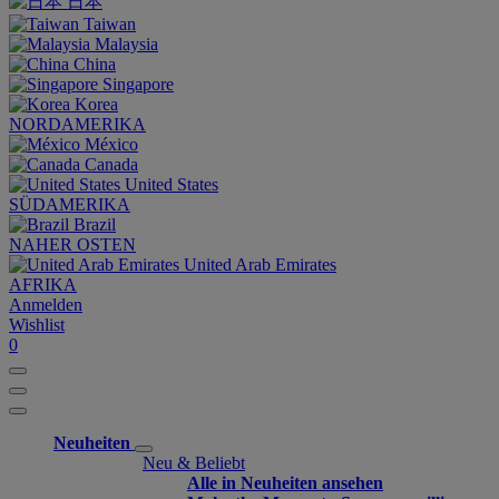
日本
Taiwan
Malaysia
China
Singapore
Korea
NORDAMERIKA
México
Canada
United States
SÜDAMERIKA
Brazil
NAHER OSTEN
United Arab Emirates
AFRIKA
Anmelden
Wishlist
0
Neuheiten
Neu & Beliebt
Alle in Neuheiten ansehen