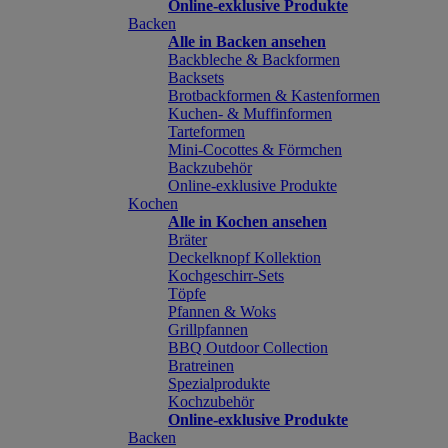
Online-exklusive Produkte
Backen
Alle in Backen ansehen
Backbleche & Backformen
Backsets
Brotbackformen & Kastenformen
Kuchen- & Muffinformen
Tarteformen
Mini-Cocottes & Förmchen
Backzubehör
Online-exklusive Produkte
Kochen
Alle in Kochen ansehen
Bräter
Deckelknopf Kollektion
Kochgeschirr-Sets
Töpfe
Pfannen & Woks
Grillpfannen
BBQ Outdoor Collection
Bratreinen
Spezialprodukte
Kochzubehör
Online-exklusive Produkte
Backen